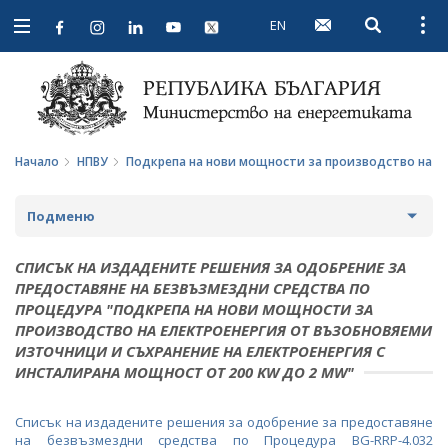
EN
Open searc
Open
Open
navigation
Начало
НПВУ
Подкрепа на нови мощности за производство на ел
Подменю
ДЕЙНОСТИ ПО НПВУ
СПИСЪК НА ИЗДАДЕНИТЕ РЕШЕНИЯ ЗА ОДОБРЕНИЕ ЗА
ПРЕДОСТАВЯНЕ НА БЕЗВЪЗМЕЗДНИ СРЕДСТВА ПО
ПРОЦЕДУРА "C13.I2 УВЕЛИЧАВАНЕ НА
ПРОЦЕДУРА "ПОДКРЕПА НА НОВИ МОЩНОСТИ ЗА
СЪЩЕСТВУВАЩА МЯРКА: НАЦИОНАЛНА
ПРОИЗВОДСТВО НА EЛЕКТРОЕНЕРГИЯ ОТ ВЪЗОБНОВЯЕМИ
ИНФРАСТРУКТУРА ЗА СЪХРАНЕНИЕ НА
ИЗТОЧНИЦИ И СЪХРАНЕНИЕ НА ЕЛЕКТРОЕНЕРГИЯ С
ЕЛЕКТРОЕНЕРГИЯ ОТ ВЪЗОБНОВЯЕМИ ИЗТОЧНИЦИ"
ИНСТАЛИРАНА МОЩНОСТ ОТ 200 KW ДО 2 MW"
(RESTORE)
ПРОЦЕДУРА "НАЦИОНАЛНА ИНФРАСТРУКТУРА ЗА
Списък на издадените решения за одобрение за предоставяне
СЪХРАНЕНИЕ НА ЕЛЕКТРОЕНЕРГИЯ ОТ ВЪЗОБНОВЯЕМИ
на безвъзмездни средства по Процедура BG-RRP-4.032