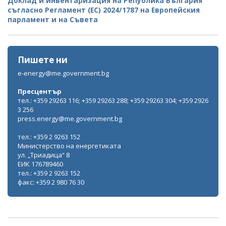
Доклад и инвентаризация на Република България
съгласно Регламент (ЕС) 2024/1787 на Европейския
парламент и на Съвета
Пишете ни
e-energy@me.government.bg
Пресцентър
тел.: +359 29263 116; +359 29263 288; +359 29263 304; +359 2926
3 256
press.energy@me.government.bg
тел.: +359 2 9263 152
Министерство на енергетиката
ул. „Триадица“ 8
ЕИК 176789460
тел.: +359 2 9263 152
факс: +359 2 980 76 30