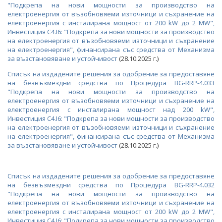
ИЗТОЧНИЦИ" (RESTORE)
"Подкрепа на нови мощности за производство на
eлектроенергия от възобновяеми източници и съхранение на
електроенергия с инсталирана мощност от 200 kW до 2 MW",
ПОДКРЕПА НА НОВИ МОЩНОСТИ ЗА
Инвестиция C4.I6: "Подкрепа за нови мощности за производство
ПРОИЗВОДСТВО НА ЕЛЕКТРОЕНЕРГИЯ ОТ ВЕИ И
на електроенергия от възобновяеми източници и съхранение
СЪХРАНЕНИЕ НА ЕЛЕКТРОЕНЕРГИЯ
на електроенергия", финансирана със средства от Механизма
за възстановяване и устойчивост
(28.10.2025 г.)
ПОДКРЕПА ЗА ЕНЕРГИЯ ОТ ВЪЗОБНОВЯЕМИ
Списък на издадените решения за одобрение за предоставяне
ИЗТОЧНИЦИ ЗА ДОМАКИНСТВАТА
на безвъзмездни средства по Процедура BG-RRP-4.033
"Подкрепа на нови мощности за производство на
ПОДКРЕПА ЗА ЕНЕРГИЙНО ЕФЕКТИВНИ СИСТЕМИ ЗА
електроенергия от възобновяеми източници и съхранение на
УЛИЧНО ОСВЕТЛЕНИЕ
електроенергия с инсталирана мощност над 200 kW",
Инвестиция C4.I6: "Подкрепа за нови мощности за производство
НАЦИОНАЛЕН ФОНД ЗА ДЕКАРБОНИЗАЦИЯ
на електроенергия от възобновяеми източници и съхранение
на електроенергия", финансирана със средства от Механизма
СИГНАЛИ ЗА НЕРЕДНОСТИ ПО НПВУ
за възстановяване и устойчивост
(28.10.2025 г.)
Списък на издадените решения за одобрение за предоставяне
на безвъзмездни средства по Процедура BG-RRP-4.032
"Подкрепа на нови мощности за производство на
eлектроенергия от възобновяеми източници и съхранение на
електроенергия с инсталирана мощност от 200 kW до 2 MW",
Инвестиция C4.I6: "Подкрепа за нови мощности за производство