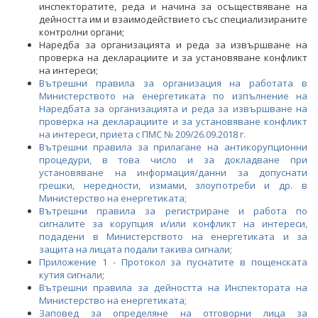
инспекторатите, реда и начина за осъществяване на
дейността им и взаимодействието със специализираните
контролни органи;
Наредба за организацията и реда за извършване на
проверка на декларациите и за установяване конфликт
на интереси;
Вътрешни правила за организация на работата в
Министерството на енергетиката по изпълнение на
Наредбата за организацията и реда за извършване на
проверка на декларациите и за установяване конфликт
на интереси, приета с ПМС № 209/26.09.2018 г.
Вътрешни правила за прилагане на антикорупционни
процедури, в това число и за докладване при
установяване на информация/данни за допуснати
грешки, нередности, измами, злоупотреби и др. в
Министерство на енергетиката;
Вътрешни правила за регистриране и работа по
сигналите за корупция и/или конфликт на интереси,
подадени в Министерството на енергетиката и за
защита на лицата подали такива сигнали;
Приложение 1 - Протокол за пуснатите в пощенската
кутия сигнали
;
Вътрешни правила за дейността на Инспектората на
Министерство на енергетиката;
Заповед за определяне на отговорни лица за