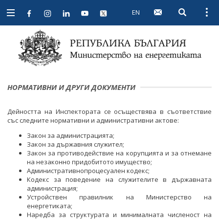
EN
Open searc
Open
Open
navigation
НОРМАТИВНИ И ДРУГИ ДОКУМЕНТИ
Дейнoстта на Инспектората се осъществява в съответствие
със следните нормативни и административни актове:
Закон за администрацията;
Закон за държавния служител;
Закон за противодействие на корупцията и за отнемане
на незаконно придобитото имущество;
Административнопроцесуален кодекс;
Кодекс за поведение на служителите в държавната
администрация;
Устройствен правилник на Министерство на
енергетиката;
Наредба за структурата и минималната численост на