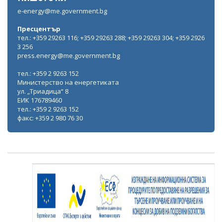
e-energy@me.government.bg
Пресцентър
тел.: +359 29263 116; +359 29263 288; +359 29263 304; +359 2926
3 256
press.energy@me.government.bg
тел.: +359 2 9263 152
Министерство на енергетиката
ул. „Триадица“ 8
ЕИК 176789460
тел.: +359 2 9263 152
факс: +359 2 980 76 30