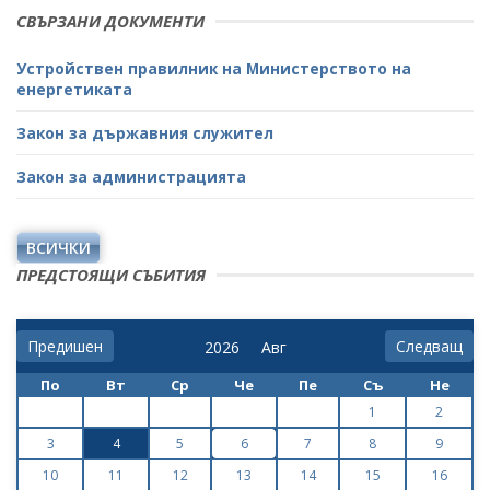
СВЪРЗАНИ ДОКУМЕНТИ
Устройствен правилник на Министерството на
енергетиката
Закон за държавния служител
Закон за администрацията
ВСИЧКИ
ПРЕДСТОЯЩИ СЪБИТИЯ
Предишен
Следващ
По
Вт
Ср
Че
Пе
Съ
Не
1
2
3
4
5
6
7
8
9
10
11
12
13
14
15
16