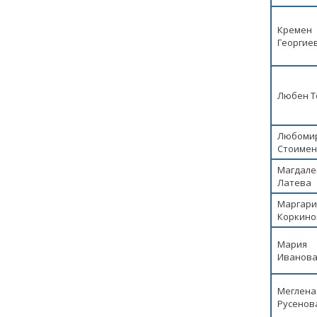
Кремен
Георгие
Любен Т
Любоми
Стоимен
Магдале
Латева
Маргари
Коркино
Мария
Иванов
Меглена
Русенов