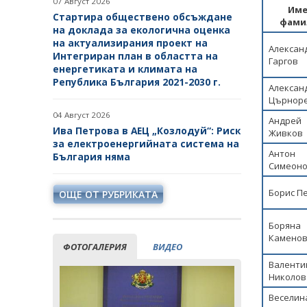
07 Август 2026
Име
Стартира обществено обсъждане
фами
на доклада за екологична оценка
на актуализирания проект на
Алекса
Интегриран план в областта на
Гаргов
енергетиката и климата на
Република България 2021-2030 г.
Алексан
Църнор
04 Август 2026
Андрей
Ива Петрова в АЕЦ „Козлодуй“: Риск
Живков
за електроенергийната система на
Антон
България няма
Симеон
Борис П
ОЩЕ ОТ РУБРИКАТА
Боряна
Камено
ФОТОГАЛЕРИЯ
ВИДЕО
Валенти
Николов
Веселин