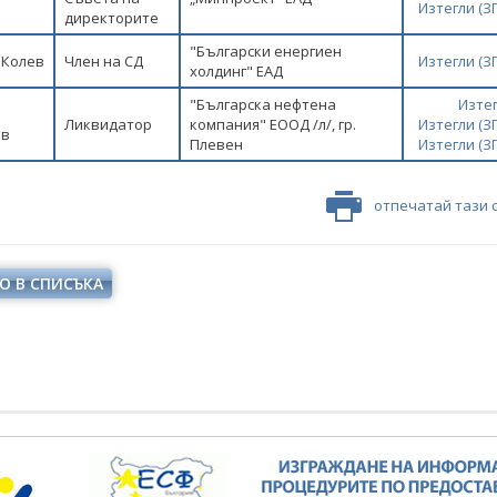
Изтегли (
директорите
"Български енергиен
 Колев
Член на СД
Изтегли (
холдинг" ЕАД
"Българска нефтена
Изте
Ликвидатор
компания" ЕООД /л/, гр.
Изтегли (
ов
Плевен
Изтегли (
отпечатай тази 
О В СПИСЪКА