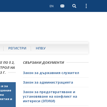
EN
Open search
Open external 
РЕГИСТРИ
НПВУ
 ПО § 2,
СВЪРЗАНИ ДОКУМЕНТИ
НТРОЛ НА
 Г.
Закон за държавния служител
Закон за администрацията
 и за
ошение
Закон за предотвратяване и
 на
установяване на конфликт на
иятия и
интереси (ЗПУКИ)