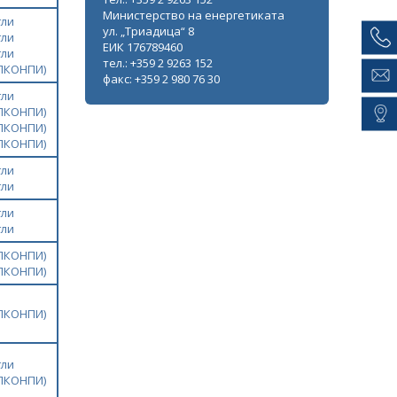
Министерство на енергетиката
гли
ул. „Триадица“ 8
гли
ЕИК 176789460
гли
тел.: +359 2 9263 152
ЗПКОНПИ)
факс: +359 2 980 76 30
гли
ЗПКОНПИ)
ЗПКОНПИ)
ЗПКОНПИ)
гли
гли
гли
гли
ЗПКОНПИ)
ЗПКОНПИ)
ЗПКОНПИ)
гли
ЗПКОНПИ)