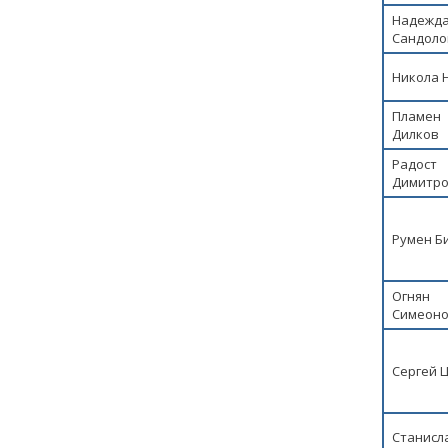
Надежд
Сандоло
Никола 
Пламен
Дилков
Радост
Димитр
Румен Б
Огнян
Симеон
Сергей 
Станисл