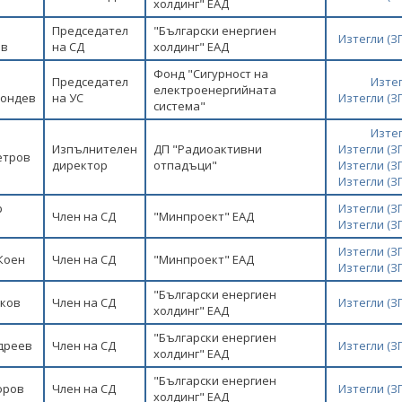
холдинг" ЕАД
Председател
"Български енергиен
Изтегли (
ов
на СД
холдинг" ЕАД
Фонд "Сигурност на
Председател
Изте
електроенергийната
ондев
на УС
Изтегли (
система"
Изте
р Живков: Обмисляме
Министър Живков: Обмисляме
Изпълнителен
ДП "Радиоактивни
Изтегли (
етров
ности енергийните
възможности енергийните
директор
отпадъци"
Изтегли (
да предлагат специални
дружества да предлагат специални
Изтегли (
ти за едрия бизнес
продукти за едрия бизнес
р
Изтегли (
Член на СД
"Минпроект" ЕАД
Изтегли (
КИ ФОТОГАЛЕРИИ
ВСИЧКИ ФОТОГАЛЕРИИ
Изтегли (
Коен
Член на СД
"Минпроект" ЕАД
Изтегли (
"Български енергиен
ков
Член на СД
Изтегли (
холдинг" ЕАД
"Български енергиен
дреев
Член на СД
Изтегли (
холдинг" ЕАД
"Български енергиен
оров
Член на СД
Изтегли (
холдинг" ЕАД