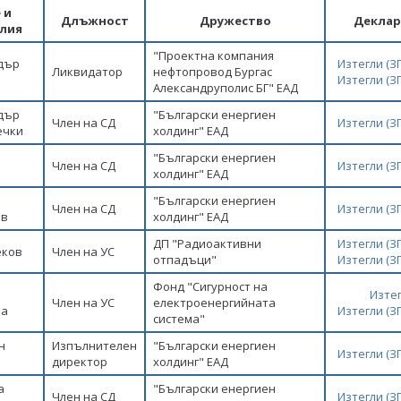
 и
Длъжност
Дружество
Деклар
лия
"Проектна компания
ндър
Изтегли (
Ликвидатор
нефтопровод Бургас
Изтегли (
Александруполис БГ" ЕАД
дър
"Български енергиен
Член на СД
Изтегли (
ечки
холдинг" ЕАД
"Български енергиен
Член на СД
Изтегли (
холдинг" ЕАД
"Български енергиен
Член на СД
Изтегли (
ов
холдинг" ЕАД
ДП "Радиоактивни
Изтегли (
еков
Член на УС
отпадъци"
Изтегли (
Фонд "Сигурност на
Изте
Член на УС
електроенергийната
ва
Изтегли (
система"
н
Изпълнителен
"Български енергиен
Изтегли (
директор
холдинг" ЕАД
а
"Български енергиен
Член на СД
Изтегли (