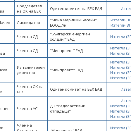
а
Председател
Одитен комитет на БЕХ ЕАД
Изте
ва
на ОК на БЕХ
"Мина Маришки Басейн"
Изтегли(З
Начев
Ликвидатор
ЕООД /л/
Изтегли(З
"Български енергиен
Член на СД
Изтегли (
холдинг" ЕАД
Изтегли (
Член на СД
"Минпроект" ЕАД
ова
Изтегли (
Изтегли (
Изпълнителен
Изтегли (
иков
"Минпроект" ЕАД
директор
Изтегли (
Изтегли (
Член на ОК на
Одитен комитет на БЕХ ЕАД
Изте
ов
БЕХ
Изте
ДП "Радиоактивни
Изтегли (
Цочев
Член на УС
отпадъци"
Изтегли (
Изтегли (
Член на
ав
Изтегли (
Съвета на
„Минпроект“ ЕАД