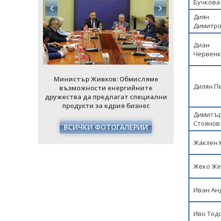
Бучкова
Диян
Димитр
Диан
Червенк
исляме
Министър Живков: Обмисляме
Министъ
Дилян П
йните
възможности енергийните
възмож
специални
дружества да предлагат специални
дружества 
знес
продукти за едрия бизнес
продук
Димитъ
Стоянов
РИИ
ВСИЧКИ ФОТОГАЛЕРИИ
ВСИЧ
Жаклен 
Жеко Же
Иван Ан
Иво Тод