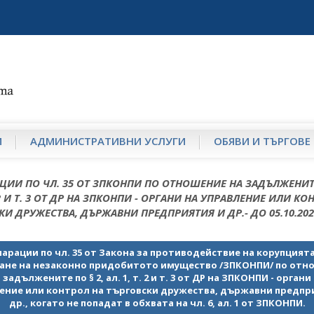
И
АДМИНИСТРАТИВНИ УСЛУГИ
ОБЯВИ И ТЪРГОВЕ
ЦИИ ПО ЧЛ. 35 ОТ ЗПКОНПИ ПО ОТНОШЕНИЕ НА ЗАДЪЛЖЕНИТЕ
. 2 И Т. 3 ОТ ДР НА ЗПКОНПИ - ОРГАНИ НА УПРАВЛЕНИЕ ИЛИ КО
КИ ДРУЖЕСТВА, ДЪРЖАВНИ ПРЕДПРИЯТИЯ И ДР.- ДО 05.10.2023
арации по чл. 35 от Закона за противодействие на корупцията
ане на незаконно придобитото имущество /ЗПКОНПИ/ по отн
 задължените по § 2, ал. 1, т. 2 и т. 3 от ДР на ЗПКОНПИ - органи
ение или контрол на търговски дружества, държавни предпр
др., когато не попадат в обхвата на чл. 6, ал. 1 от ЗПКОНПИ.