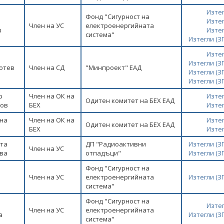
Изте
Фонд "Сигурност на
Изте
Член на УС
електроенергийната
в
Изте
система"
Изтегли (
Изте
Изтегли (
отев
Член на СД
"Минпроект" ЕАД
Изтегли (
Изтегли (
р
Член на ОК на
Изте
Одитен комитет на БЕХ ЕАД
ов
БЕХ
Изте
на
Член на ОК на
Изте
Одитен комитет на БЕХ ЕАД
БЕХ
Изте
та
ДП "Радиоактивни
Изтегли (
Член на УС
ва
отпадъци"
Изтегли (
Фонд "Сигурност на
Член на УС
електроенергийната
Изтегли (
а
система"
Фонд "Сигурност на
Изте
Член на УС
електроенергийната
а
Изтегли (
система"