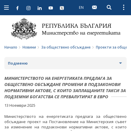
EN
Open searc
Open
Open
navigation
Начало
Новини
За обществено обсъждане
Проекти за общес
Подменю
НОВИНИ
МИНИСТЕРСТВОТО НА ЕНЕРГЕТИКАТА ПРЕДЛАГА ЗА
ОБЩЕСТВЕНО ОБСЪЖДАНЕ ПРОМЕНИ В ПОДЗАКОНОВИ
ПРЕДСТОЯЩИ СЪБИТИЯ
НОРМАТИВНИ АКТОВЕ, С КОИТО ЗАПЛАЩАНИТЕ ТАКСИ ЗА
ПОДЗЕМНИ БОГАТСТВА СЕ ПРЕВАЛУТИРАТ В ЕВРО
ЗА ОБЩЕСТВЕНО ОБСЪЖДАНЕ
13 Ноември 2025
ПРОЕКТИ ЗА ОБЩЕСТВЕНО ОБСЪЖДАНЕ
Министерството на енергетиката предлага за обществено
обсъждане проект на Постановление на Министерския съвет
за изменение на подзаконови нормативни актове, с които
ЗАВЪРШИЛИ ПРОЦЕДУРИ ЗА ОБЩЕСТВЕНО