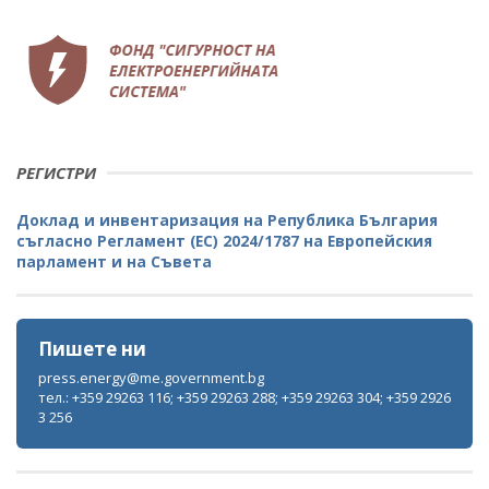
РЕГИСТРИ
Доклад и инвентаризация на Република България
съгласно Регламент (ЕС) 2024/1787 на Европейския
парламент и на Съвета
Пишете ни
press.energy@me.government.bg
тел.: +359 29263 116; +359 29263 288; +359 29263 304; +359 2926
3 256