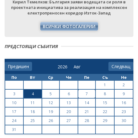
Кирил Темелков: България заяви водещата си роля в
проектната инициатива за реализация на комплексен
електропреносен коридор Изток-Запад
ВСИЧКИ ФОТОГАЛЕРИИ
ПРЕДСТОЯЩИ СЪБИТИЯ
Предишен
Следващ
По
Вт
Ср
Че
Пе
Съ
Не
1
2
3
4
5
6
7
8
9
10
11
12
13
14
15
16
17
18
19
20
21
22
23
24
25
26
27
28
29
30
31