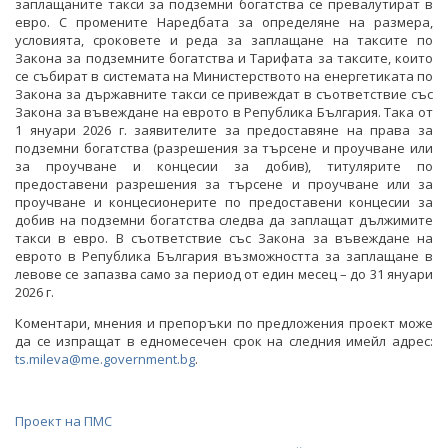
заплащаните такси за подземни богатства се превалутират в
ОБСЪЖДАНЕ
евро. С промените Наредбата за определяне на размера,
условията, сроковете и реда за заплащане на таксите по
ИНТЕРВЮТА
Закона за подземните богатства и Тарифата за таксите, които
се събират в системата на Министерството на енергетиката по
ПАРЛАМЕНТАРЕН КОНТРОЛ
Закона за държавните такси се привеждат в съответствие със
Закона за въвеждане на еврото в Република България. Така от
ФОТОГАЛЕРИЯ
1 януари 2026 г. заявителите за предоставяне на права за
подземни богатства (разрешения за търсене и проучване или
за проучване и концесии за добив), титулярите по
ВИДЕОГАЛЕРИЯ
предоставени разрешения за търсене и проучване или за
проучване и концесионерите по предоставени концесии за
добив на подземни богатства следва да заплащат дължимите
такси в евро. В съответствие със Закона за въвеждане на
еврото в Република България възможността за заплащане в
левове се запазва само за период от един месец – до 31 януари
2026 г.
Коментари, мнения и препоръки по предложения проект може
да се изпращат в едномесечен срок на следния имейл адрес:
ts.mileva@me.government.bg
.
Проект на ПМС