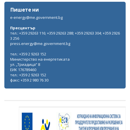
Пишете ни
e-energy@me.government.bg
Пресцентър
тел.: +359 29263 116; +359 29263 288; +359 29263 304; +359 2926
3 256
press.energy@me.government.bg
тел.: +359 2 9263 152
Министерство на енергетиката
ул. „Триадица“ 8
ЕИК 176789460
тел.: +359 2 9263 152
факс: +359 2 980 76 30