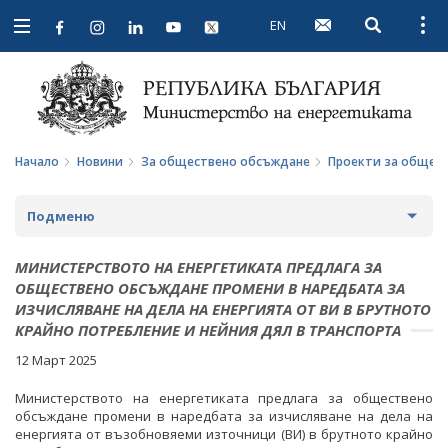
EN
Open searc
Open
Open
navigation
Начало
Новини
За обществено обсъждане
Проекти за общес
Подменю
НОВИНИ
МИНИСТЕРСТВОТО НА ЕНЕРГЕТИКАТА ПРЕДЛАГА ЗА
ОБЩЕСТВЕНО ОБСЪЖДАНЕ ПРОМЕНИ В НАРЕДБАТА ЗА
ПРЕДСТОЯЩИ СЪБИТИЯ
ИЗЧИСЛЯВАНЕ НА ДЕЛА НА ЕНЕРГИЯТА ОТ ВИ В БРУТНОТО
КРАЙНО ПОТРЕБЛЕНИЕ И НЕЙНИЯ ДЯЛ В ТРАНСПОРТА
ЗА ОБЩЕСТВЕНО ОБСЪЖДАНЕ
12 Март 2025
ПРОЕКТИ ЗА ОБЩЕСТВЕНО ОБСЪЖДАНЕ
Министерството на енергетиката предлага за обществено
обсъждане промени в наредбата за изчисляване на дела на
енергията от възобновяеми източници (ВИ) в брутното крайно
ЗАВЪРШИЛИ ПРОЦЕДУРИ ЗА ОБЩЕСТВЕНО