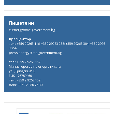
Пишете ни
e-energy@me.government.bg
Пресцентър
тел.: +359 29263 116; +359 29263 288; +359 29263 304; +359 2926
3 256
press.energy@me.government.bg
тел.: +359 2 9263 152
Министерство на енергетиката
ул. „Триадица“ 8
ЕИК 176789460
тел.: +359 2 9263 152
факс: +359 2 980 76 30