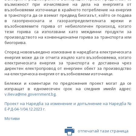
възможност при изчисляване на дела на енергията от
възобновяеми източници в крайното потребление на енергия
в транспорта да се вземат предвид биогазът, който се подава
в газопреносната и газоразпределителната мрежи и
възобновяемите горива от небиологичен произход, когато
тези горива са използвани като междинни продукти за
производството на конвенционални горива за транспорта или
биогорива.
Според нововъведено изискване в наредбата електрическата
енергия може да се отчита изцяло като възобновяема, когато
електрическата енергия за транспорта е доставена чрез
директен електропровод от енергиен обект за производство
на електрическа енергия от възобновяеми източници.
Бележки и коментари по предложения проект могат да се
изпращат в едномесечен срок на следния имейл адрес:
v.ilieva@me.government.bg
.
Проект на Наредба за изменение и допълнение на Наредба №
Е-РД-04-1/04.12.2023 г.
Мотиви
отпечатай тази страница