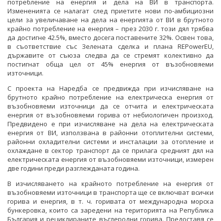
потребление на енергия и дела на ВИ в транспорта.
ОБСЪЖДАНЕ
Измененията се налагат след приетите нови по-амбициозни
цели за увеличаване на дела на енергията от ВИ в брутното
ИНТЕРВЮТА
крайно потребление на енергия – през 2030 г. този дял трябва
да достигне 42.5%, вместо досега поставените 32%. Освен това,
ПАРЛАМЕНТАРЕН КОНТРОЛ
в съответствие със Зелената сделка и плана REPowerEU,
държавите от съюза следва да се стремят колективно да
ФОТОГАЛЕРИЯ
постигнат обща цел от 45% енергия от възобновяеми
източници.
ВИДЕОГАЛЕРИЯ
С проекта на Наредба се предвижда при изчисляване на
брутното крайно потребление на електрическа енергия от
възобновяеми източници да се отчита и електрическата
енергия от възобновяеми горива от небиологичен произход.
Предвидено е при изчисляване на дела на електрическата
енергия от ВИ, използвана в районни отоплителни системи,
районни охладителни системи и инсталации за отопление и
охлаждане в сектор транспорт да се прилага средният дял на
електрическата енергия от възобновяеми източници, измерен
две години преди разглежданата година.
В изчисляването на крайното потребление на енергия от
възобновяеми източници в транспорта ще се включват всички
горива и енергия, в т. ч. горивата от международна морска
бункеровка, които са заредени на територията на Република
България и рециклираните въглеродни горива. Предоставя се