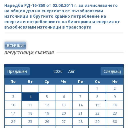
Наредба РД-16-869 от 02.08.2011 г. за изчисляването
на общия дял на енергията от възобновяеми
източници в брутното крайно потребление на
енергия и потреблението на биогорива и енергия от
възобновяеми източници в транспорта
ВСИЧКИ
ПРЕДСТОЯЩИ СЪБИТИЯ
Предишен
Следващ
По
Вт
Ср
Че
Пе
Съ
Не
1
2
3
4
5
6
7
8
9
10
11
12
13
14
15
16
17
18
19
20
21
22
23
24
25
26
27
28
29
30