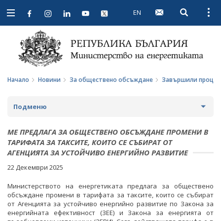
EN
Open searc
Open
Open
navigation
Начало
Новини
За обществено обсъждане
Завършили процед
Подменю
НОВИНИ
МЕ ПРЕДЛАГА ЗА ОБЩЕСТВЕНО ОБСЪЖДАНЕ ПРОМЕНИ В
ТАРИФАТА ЗА ТАКСИТЕ, КОИТО СЕ СЪБИРАТ ОТ
ПРЕДСТОЯЩИ СЪБИТИЯ
АГЕНЦИЯТА ЗА УСТОЙЧИВО ЕНЕРГИЙНО РАЗВИТИЕ
22 Декември 2025
ЗА ОБЩЕСТВЕНО ОБСЪЖДАНЕ
Министерството на енергетиката предлага за обществено
ПРОЕКТИ ЗА ОБЩЕСТВЕНО ОБСЪЖДАНЕ
обсъждане промени в тарифата за таксите, които се събират
от Агенцията за устойчиво енергийно развитие по Закона за
ЗАВЪРШИЛИ ПРОЦЕДУРИ ЗА ОБЩЕСТВЕНО
енергийната ефективност (ЗЕЕ) и Закона за енергията от
ОБСЪЖДАНЕ