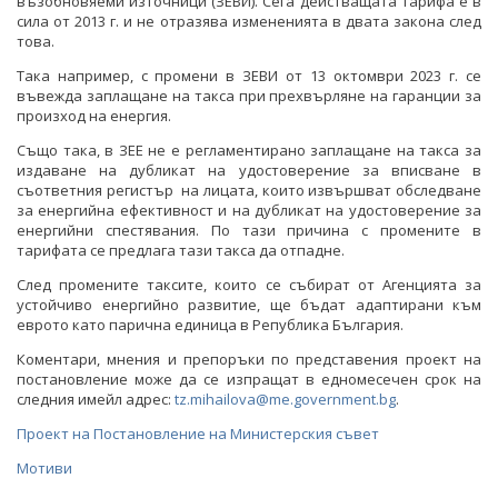
възобновяеми източници (ЗЕВИ). Сега действащата тарифа е в
сила от 2013 г. и не отразява измененията в двата закона след
това.
ИНТЕРВЮТА
Така например, с промени в ЗЕВИ от 13 октомври 2023 г. се
въвежда заплащане на такса при прехвърляне на гаранции за
ПАРЛАМЕНТАРЕН КОНТРОЛ
произход на енергия.
ФОТОГАЛЕРИЯ
Също така, в ЗЕЕ не е регламентирано заплащане на такса за
издаване на дубликат на удостоверение за вписване в
ВИДЕОГАЛЕРИЯ
съответния регистър на лицата, които извършват обследване
за енергийна ефективност и на дубликат на удостоверение за
енергийни спестявания. По тази причина с промените в
тарифата се предлага тази такса да отпадне.
След промените таксите, които се събират от Агенцията за
устойчиво енергийно развитие, ще бъдат адаптирани към
еврото като парична единица в Република България.
Коментари, мнения и препоръки по представения проект на
постановление може да се изпращат в едномесечен срок на
следния имейл адрес:
tz.mihailova@me.government.bg
.
Проект на Постановление на Министерския съвет
Мотиви