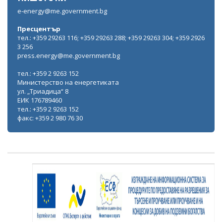
e-energy@me.government.bg
Пресцентър
тел.: +359 29263 116; +359 29263 288; +359 29263 304; +359 2926
3 256
press.energy@me.government.bg
тел.: +359 2 9263 152
Министерство на енергетиката
ул. „Триадица“ 8
ЕИК 176789460
тел.: +359 2 9263 152
факс: +359 2 980 76 30