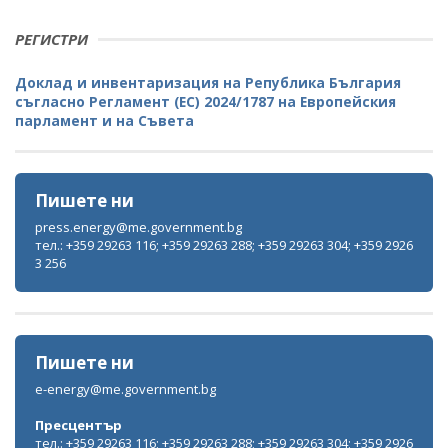
РЕГИСТРИ
Доклад и инвентаризация на Република България
съгласно Регламент (ЕС) 2024/1787 на Европейския
парламент и на Съвета
Пишете ни
press.energy@me.government.bg
тел.: +359 29263 116; +359 29263 288; +359 29263 304; +359 2926
3 256
Пишете ни
e-energy@me.government.bg
Пресцентър
тел.: +359 29263 116; +359 29263 288; +359 29263 304; +359 2926