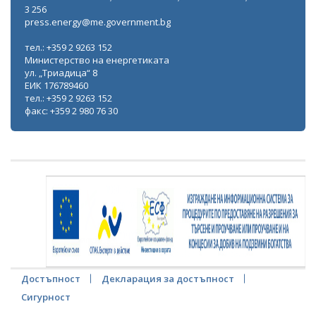
3 256
press.energy@me.government.bg
тел.: +359 2 9263 152
Министерство на енергетиката
ул. „Триадица“ 8
ЕИК 176789460
тел.: +359 2 9263 152
факс: +359 2 980 76 30
Достъпност
Декларация за достъпност
Сигурност