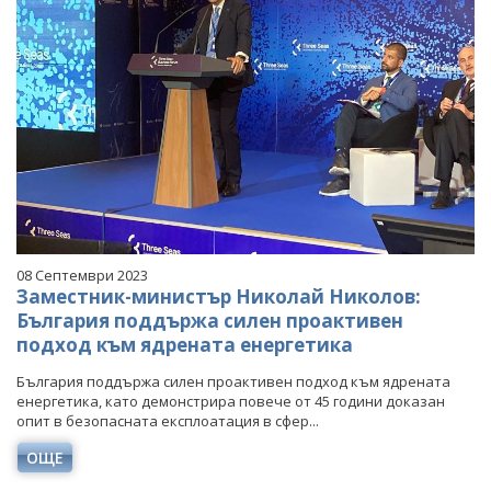
08 Септември 2023
Заместник-министър Николай Николов:
България поддържа силен проактивен
подход към ядрената енергетика
България поддържа силен проактивен подход към ядрената
енергетика, като демонстрира повече от 45 години доказан
опит в безопасната експлоатация в сфер...
ОЩЕ