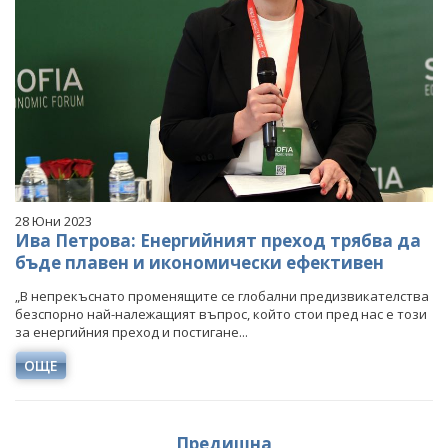
28 Юни 2023
Ива Петрова: Енергийният преход трябва да
бъде плавен и икономически ефективен
„В непрекъснато променящите се глобални предизвикателства
безспорно най-належащият въпрос, който стои пред нас е този
за енергийния преход и постигане...
ОЩЕ
Предишна