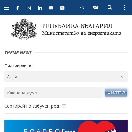
EN
Open searc
Open
Open
navigation
THEME NEWS
Филтрирай по:
ФИЛТЪР
Сортирай по азбучен ред: