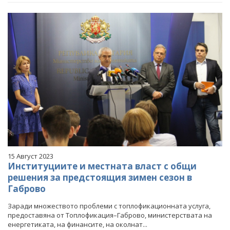
15 Август 2023
Институциите и местната власт с общи
решения за предстоящия зимен сезон в
Габрово
Заради множеството проблеми с топлофикационната услуга,
предоставяна от Топлофикация–Габрово, министерствата на
енергетиката, на финансите, на околнат...