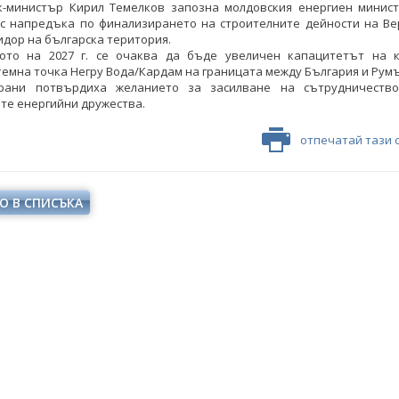
к-министър Кирил Темелков запозна молдовския енергиен минис
 с напредъка по финализирането на строителните дейности на Ве
идор на българска територия.
ото на 2027 г. се очаква да бъде увеличен капацитетът на 
емна точка Негру Вода/Кардам на границата между България и Рум
рани потвърдиха желанието за засилване на сътрудничеств
те енергийни дружества.
отпечатай тази 
О В СПИСЪКА