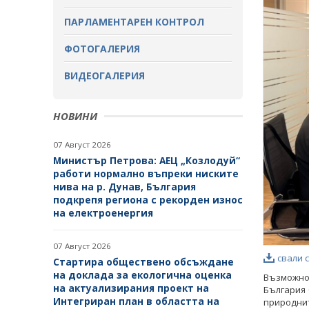
ОБСЪЖДАНЕ
ПАРЛАМЕНТАРЕН КОНТРОЛ
ЗАВЪРШИЛИ ПРОЦЕДУРИ ЗА
ОБЩЕСТВЕНО ОБСЪЖДАНЕ
ФОТОГАЛЕРИЯ
ВИДЕОГАЛЕРИЯ
НОВИНИ
07 Август 2026
Министър Петрова: АЕЦ „Козлодуй“
работи нормално въпреки ниските
нива на р. Дунав, България
подкрепя региона с рекорден износ
на електроенергия
07 Август 2026
свали 
Стартира обществено обсъждане
на доклада за екологична оценка
Възможно
на актуализирания проект на
България 
Интегриран план в областта на
природнит