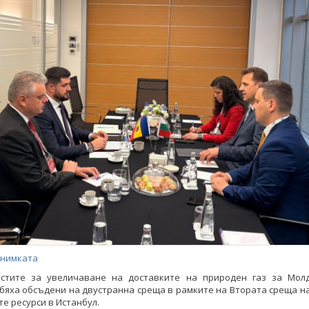
снимката
стите за увеличаване на доставките на природен газ за Мол
бяха обсъдени на двустранна среща в рамките на Втората среща н
е ресурси в Истанбул.