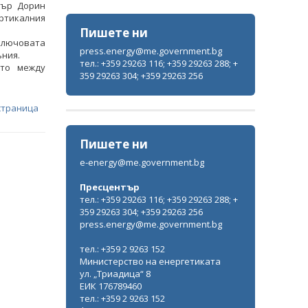
тър Дорин
ртикалния
Пишете ни
ключовата
press.energy@me.government.bg
ъния.
тел.: +359 29263 116; +359 29263 288; +
ото между
359 29263 304; +359 29263 256
страница
Пишете ни
e-energy@me.government.bg
Пресцентър
тел.: +359 29263 116; +359 29263 288; +
359 29263 304; +359 29263 256
press.energy@me.government.bg
тел.: +359 2 9263 152
Министерство на енергетиката
ул. „Триадица“ 8
ЕИК 176789460
тел.: +359 2 9263 152