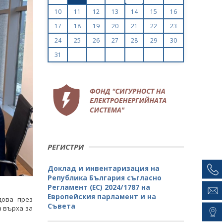
10
11
12
13
14
15
16
17
18
19
20
21
22
23
24
25
26
27
28
29
30
31
РЕГИСТРИ
Доклад и инвентаризация на
Република България съгласно
Регламент (ЕС) 2024/1787 на
Европейския парламент и на
дова през
Съвета
а върха за