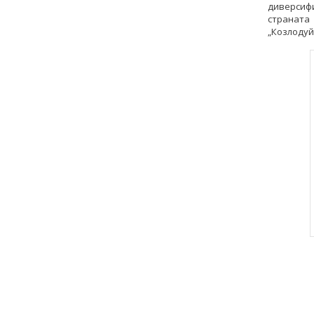
диверсиф
страната
„Козлодуй