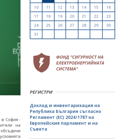
10
11
12
13
14
15
16
17
18
19
20
21
22
23
24
25
26
27
28
29
30
31
РЕГИСТРИ
Доклад и инвентаризация на
Република България съгласно
Регламент (ЕС) 2024/1787 на
в София -
Европейския парламент и на
вители на
Съвета
 обсъдени
 условията