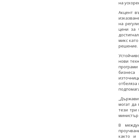
на ускоре
Акцент в
изказван
на регул
цени за 
достигнал
микс като
решение.
Устойчив
нови тех
програми
бизнеса 
източниц
отбеляза
подпомага
„Държавит
могат да 
тези три
министър 
В между
проучвани
както и