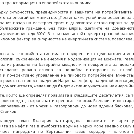
на трансформация на европейската икономика.
ърху сигурността, предвидимостта и защитата на потребителите 
ето си енергийния министър: „Постигнахме устойчиво решение за 
ирания пазар на електроенергия и държавата остана гарант за д
българските граждани. Без тази мярка, сметките на домакинст
и увеличение с до 60%“. В този смисъл той подчерта разнообразни
 ключов фактор за сигурността на енергийната система, позволяв
остта на енергийната система се подкрепя и от целенасочени инв
нологии, съхранение на енергия и модернизация на мрежата. Реал
 за изграждане на батерийни мощности и подкрепата за домаки
създават реална основа за по-добра интеграция на възоб
и и по-ефективно управление на пиковото потребление. Министъ
 и ролята на новосъздадения Национален фонд за декарбонизация,
 домакинствата, желаещи да бъдат активни участници на енергийн
е, които ще определят правилата в следващите десетилетия, са т
произвеждат, съхраняват и пренасят енергия. България инвестир
 направления - от мрежи и газопроводи до нови ядрени блокове“,
Станков.
народен план България затвърждава позициите си чрез у
ята за нефт и газ в дълбоките води на Черно море заедно с OMV
 чрез напредъка по Вертикалния газов коридор – ключов п