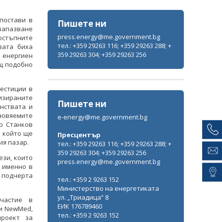
постави в
Пишете ни
запазване
press.energy@me.government.bg
остъпните
тел.: +359 29263 116; +359 29263 288; +
вата биха
359 29263 304; +359 29263 256
я енергиен
ащ подобно
естиции в
изираните
Пишете ни
нствата и
новяемите
e-energy@me.government.bg
р Станков
 който ще
Пресцентър
ия пазар.
тел.: +359 29263 116; +359 29263 288; +
359 29263 304; +359 29263 256
ези, които
press.energy@me.government.bg
а именно в
 подчерта
тел.: +359 2 9263 152
Министерство на енергетиката
ул. „Триадица“ 8
частие в
ЕИК 176789460
 и NewMed,
тел.: +359 2 9263 152
роект за