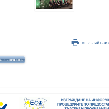
отпечатай тази 
О В СПИСЪКА