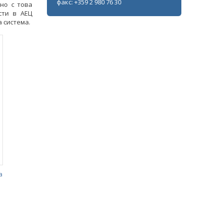
факс: +359 2 980 76 30
но с това
сти в АЕЦ
 система.
а