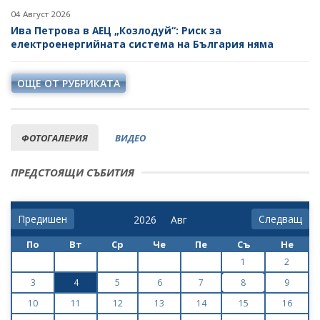
04 Август 2026
Ива Петрова в АЕЦ „Козлодуй“: Риск за
електроенергийната система на България няма
ОЩЕ ОТ РУБРИКАТА
ФОТОГАЛЕРИЯ
ВИДЕО
ПРЕДСТОЯЩИ СЪБИТИЯ
Предишен
Следващ
По
Вт
Ср
Че
Пе
Съ
Не
1
2
3
4
5
6
7
8
9
10
11
12
13
14
15
16