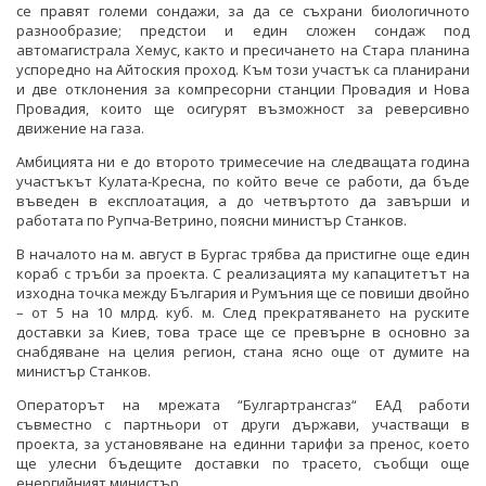
се правят големи сондажи, за да се съхрани биологичното
разнообразие; предстои и един сложен сондаж под
автомагистрала Хемус, както и пресичането на Стара планина
успоредно на Айтоския проход. Към този участък са планирани
и две отклонения за компресорни станции Провадия и Нова
Провадия, които ще осигурят възможност за реверсивно
движение на газа.
Амбицията ни е до второто тримесечие на следващата година
участъкът Кулата-Кресна, по който вече се работи, да бъде
въведен в експлоатация, а до четвъртото да завърши и
работата по Рупча-Ветрино, поясни министър Станков.
В началото на м. август в Бургас трябва да пристигне още един
кораб с тръби за проекта. С реализацията му капацитетът на
изходна точка между България и Румъния ще се повиши двойно
– от 5 на 10 млрд. куб. м. След прекратяването на руските
доставки за Киев, това трасе ще се превърне в основно за
снабдяване на целия регион, стана ясно още от думите на
министър Станков.
Операторът на мрежата “Булгартрансгаз“ ЕАД работи
съвместно с партньори от други държави, участващи в
проекта, за установяване на единни тарифи за пренос, което
ще улесни бъдещите доставки по трасето, съобщи още
енергийният министър.