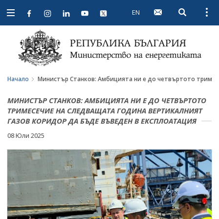
EN
Open searc
Open
Open
navigation
Начало
Министър Станков: Амбицията ни е до четвъртото тримес
МИНИСТЪР СТАНКОВ: АМБИЦИЯТА НИ Е ДО ЧЕТВЪРТОТО
ТРИМЕСЕЧИЕ НА СЛЕДВАЩАТА ГОДИНА ВЕРТИКАЛНИЯТ
ГАЗОВ КОРИДОР ДА БЪДЕ ВЪВЕДЕН В ЕКСПЛОАТАЦИЯ
08 Юли 2025