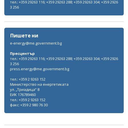
тел.: +359 29263 116; +359 29263 288; +359 29263 304; +359 2926
3 256
Пишете ни
e-energy@me.government.bg
Пресцентър
тел.: +359 29263 116; +359 29263 288; +359 29263 304; +359 2926
3 256
press.energy@me.government.bg
тел.: +359 2 9263 152
Министерство на енергетиката
ул. „Триадица“ 8
ЕИК 176789460
тел.: +359 2 9263 152
факс: +359 2 980 76 30