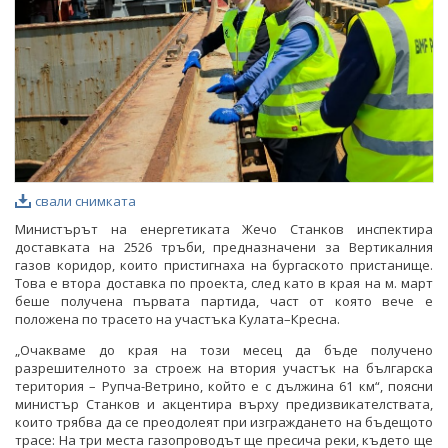
свали снимката
Министърът на енергетиката Жечо Станков инспектира
доставката на 2526 тръби, предназначени за Вертикалния
газов коридор, които пристигнаха на бургаското пристанище.
Това е втора доставка по проекта, след като в края на м. март
беше получена първата партида, част от която вече е
положена по трасето на участъка Кулата–Кресна.
„Очакваме до края на този месец да бъде получено
разрешителното за строеж на втория участък на българска
територия – Рупча-Ветрино, който е с дължина 61 км“, поясни
министър Станков и акцентира върху предизвикателствата,
които трябва да се преодолеят при изграждането на бъдещото
трасе: На три места газопроводът ще пресича реки, където ще