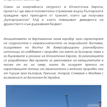
Освен за енергийната сигурност в Югоизточна Европа,
проектът ще има и положително отражение върху българските
граждани чрез приходите от транзит, които ще получава
„Булгартрансгаз“ ЕАД и които повишават дивидента на
дружеството към държавния бюджет.
Инициативата за Вертикалния газов коридор цели гарантиране
на сигурността и непрекъснатостта на енергийните доставки,
осигуряване на достъп до диверсифицирани разнообразни
източници за снабдяване с природен газ както за България, така и
за държавите в региона на Югоизточна Европа. За реализацията
са разработени два проекта за увеличаване на капацитетите в
посока от юг на север, които да осигурят преноса на
нарастващите потоци газ (включително и втечнен природен газ)
от Гърция през България, Румъния, Унгария, Словакия и Молдова с
възможност за достигане до Украйна.