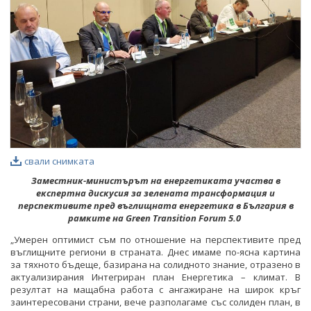
ФОТОГАЛЕРИЯ
ВИДЕОГАЛЕРИЯ
свали снимката
Заместник-министърът на енергетиката участва в
експертна дискусия за зелената трансформация и
перспективите пред въглищната енергетика в България в
рамките на
Green Transition Forum 5.0
„Умерен оптимист съм по отношение на перспективите пред
въглищните региони в страната. Днес имаме по-ясна картина
за тяхното бъдеще, базирана на солидното знание, отразено в
актуализирания Интегриран план Енергетика – климат. В
резултат на мащабна работа с ангажиране на широк кръг
заинтересовани страни, вече разполагаме със солиден план, в