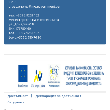
3 256
press.energy@me.government.bg
тел.: +359 2 9263 152
Министерство на енергетиката
ул. „Триадица“ 8
ЕИК 176789460
тел.: +359 2 9263 152
факс: +359 2 980 76 30
Достъпност
Декларация за достъпност
Сигурност