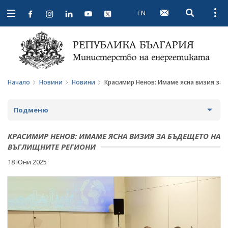
EN
Open searc
Open
Open
navigation
Начало
Новини
Новини
Красимир Ненов: Имаме ясна визия за
Подменю
НОВИНИ
КРАСИМИР НЕНОВ: ИМАМЕ ЯСНА ВИЗИЯ ЗА БЪДЕЩЕТО НА
ВЪГЛИЩНИТЕ РЕГИОНИ
ПРЕДСТОЯЩИ СЪБИТИЯ
18 Юни 2025
ЗА ОБЩЕСТВЕНО ОБСЪЖДАНЕ
ПРОЕКТИ ЗА ОБЩЕСТВЕНО ОБСЪЖДАНЕ
ИНТЕРВЮТА
ЗАВЪРШИЛИ ПРОЦЕДУРИ ЗА ОБЩЕСТВЕНО
ПАРЛАМЕНТАРЕН КОНТРОЛ
ОБСЪЖДАНЕ