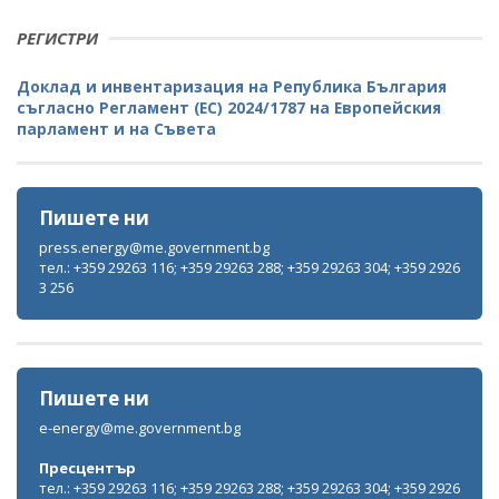
РЕГИСТРИ
Доклад и инвентаризация на Република България
съгласно Регламент (ЕС) 2024/1787 на Европейския
парламент и на Съвета
Пишете ни
press.energy@me.government.bg
тел.: +359 29263 116; +359 29263 288; +359 29263 304; +359 2926
3 256
Пишете ни
e-energy@me.government.bg
Пресцентър
тел.: +359 29263 116; +359 29263 288; +359 29263 304; +359 2926