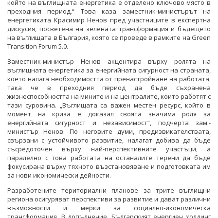
който на въглищната енергетика е отделено ключово място в
преходния период.“ Това каза заместник-министърът на
енергетиката Красимир Ненов пред участниците в експертна
дискусия, посветена на зелената трансформация и бъдещето
на въглищата в България, която се проведе в рамките на Green
Transition Forum 5.0.
Заместник-министър Ненов акцентира върху ролята на
въглищната енергетика за енергийната сигурност на страната,
което налага необходимостта от пренастройване на работата,
така че в преходния период да бъде съхранена
жизнеспособността на мините и на централите, които работят с
тази суровина. „Въглищата са важен местен ресурс, който в
момент на криза е доказал своята значима роля за
енергийната сигурност и независимост“, подчерта зам.-
министър Ненов. По неговите думи, предизвикателствата,
свързани с устойчивото развитие, налагат добива да бъде
съсредоточен върху най-перспективните участъци, а
паралелно с това работата на останалите терени да бъде
фокусирана върху тяхното възстановяване и подготовката им
за нови икономически дейности.
Разработените териториални планове за трите въглищни
региона осигуряват перспективи за развитие и дават различни
възможности и мерки за социално-икономическа
трансформация. В допълнение, Българският енергиен холдинг