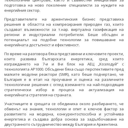
технологични центрове, както и съвместни инициативи за
подготовка на ново поколение специалисти за нуждите на
енергийния сектор.
Представителите на аржентинския бизнес представиха
решения в областта на компресирания природен газ, които
създават възможности за т.нар. виртуална газификация на
региони и индустриални потребители. Беше обсъден и
потенциалът на подобни технологии за повишаване на
енергийната достъпност и ефективност.
По време на разговора бяха представени и ключовите проекти,
които развива българската енергетика, сред които
изграждането на 7-и и 8-и блок на АЕЦ „Козлодуй“ с
технологията AP1000. Обсъдени бяха също перспективите пред
малките модулни реактори (SMR), като беше подчертано, че
България е в етап на проучване и оценка на различните
технологични решения с оглед вземането на най-подходящия
стратегически избор в процеса на актуализация на
енергийната стратегия на страната.
Участниците в срещата се обединиха около разбирането, че
обменът на знания, технологии и опит е ключов фактор за
развитието на модерна, конкурентоспособна и устойчива
енергетика и създава добра основа за задълбочаване на
двустранното сътрудничество между България и Аржентина.