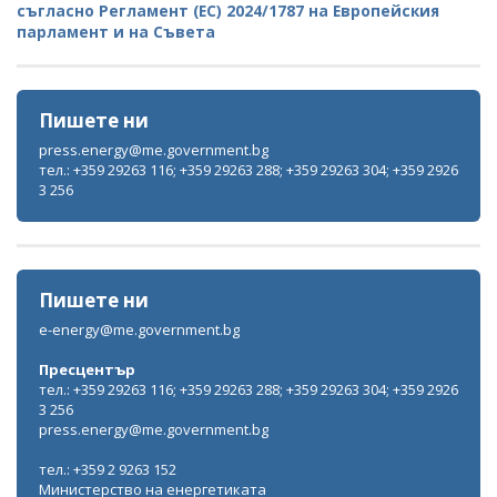
съгласно Регламент (ЕС) 2024/1787 на Европейския
парламент и на Съвета
Пишете ни
press.energy@me.government.bg
тел.: +359 29263 116; +359 29263 288; +359 29263 304; +359 2926
3 256
Пишете ни
e-energy@me.government.bg
Пресцентър
тел.: +359 29263 116; +359 29263 288; +359 29263 304; +359 2926
3 256
press.energy@me.government.bg
тел.: +359 2 9263 152
Министерство на енергетиката