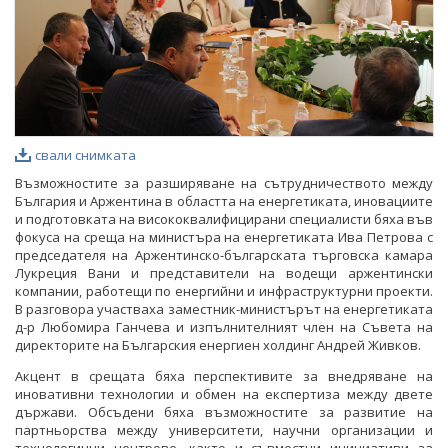
свали снимката
Възможностите за разширяване на сътрудничеството между
България и Аржентина в областта на енергетиката, иновациите
и подготовката на висококвалифицирани специалисти бяха във
фокуса на среща на министъра на енергетиката Ива Петрова с
председателя на Аржентинско-българската търговска камара
Лукреция Вани и представители на водещи аржентински
компании, работещи по енергийни и инфраструктурни проекти.
В разговора участваха заместник-министърът на енергетиката
д-р Любомира Ганчева и изпълнителният член на Съвета на
директорите на Българския енергиен холдинг Андрей Живков.
Акцент в срещата бяха перспективите за внедряване на
иновативни технологии и обмен на експертиза между двете
държави. Обсъдени бяха възможностите за развитие на
партньорства между университети, научни организации и