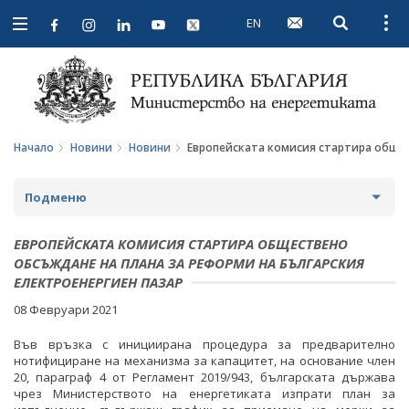
EN
Open searc
Open
Open
navigation
Начало
Новини
Новини
Европейската комисия стартира общес
Подменю
НОВИНИ
ЕВРОПЕЙСКАТА КОМИСИЯ СТАРТИРА ОБЩЕСТВЕНО
ОБСЪЖДАНЕ НА ПЛАНА ЗА РЕФОРМИ НА БЪЛГАРСКИЯ
ЕЛЕКТРОЕНЕРГИЕН ПАЗАР
ПРЕДСТОЯЩИ СЪБИТИЯ
08 Февруари 2021
ЗА ОБЩЕСТВЕНО ОБСЪЖДАНЕ
Във връзка с инициирана процедура за предварително
ПРОЕКТИ ЗА ОБЩЕСТВЕНО ОБСЪЖДАНЕ
ИНТЕРВЮТА
нотифициране на механизма за капацитет, на основание член
20, параграф 4 от Регламент 2019/943, българската държава
ЗАВЪРШИЛИ ПРОЦЕДУРИ ЗА ОБЩЕСТВЕНО
ПАРЛАМЕНТАРЕН КОНТРОЛ
чрез Министерството на енергетиката изпрати план за
ОБСЪЖДАНЕ