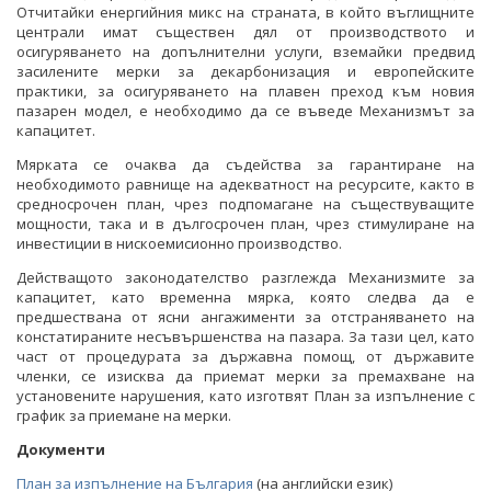
Отчитайки енергийния микс на страната, в който въглищните
централи имат съществен дял от производството и
осигуряването на допълнителни услуги, вземайки предвид
засилените мерки за декарбонизация и европейските
практики, за осигуряването на плавен преход към новия
пазарен модел, е необходимо да се въведе Механизмът за
капацитет.
Мярката се очаква да съдейства за гарантиране на
необходимото равнище на адекватност на ресурсите, както в
средносрочен план, чрез подпомагане на съществуващите
мощности, така и в дългосрочен план, чрез стимулиране на
инвестиции в нискоемисионно производство.
Действащото законодателство разглежда Механизмите за
капацитет, като временна мярка, която следва да е
предшествана от ясни ангажименти за отстраняването на
констатираните несъвършенства на пазара. За тази цел, като
част от процедурата за държавна помощ, от държавите
членки, се изисква да приемат мерки за премахване на
установените нарушения, като изготвят План за изпълнение с
график за приемане на мерки.
Документи
План за изпълнение на България
(на английски език)