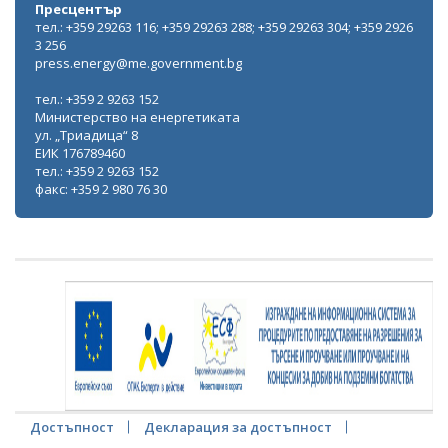
Пресцентър
тел.: +359 29263 116; +359 29263 288; +359 29263 304; +359 2926
3 256
press.energy@me.government.bg
тел.: +359 2 9263 152
Министерство на енергетиката
ул. „Триадица“ 8
ЕИК 176789460
тел.: +359 2 9263 152
факс: +359 2 980 76 30
Достъпност
Декларация за достъпност