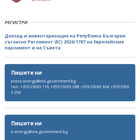
РЕГИСТРИ
Доклад и инвентаризация на Република България
съгласно Регламент (ЕС) 2024/1787 на Европейския
парламент и на Съвета
Пишете ни
press.energy@me.government.bg
тел.: +359 29263 116; +359 29263 288; +359 29263 304; +359 2926
3 256
Пишете ни
e-energy@me.government.bg