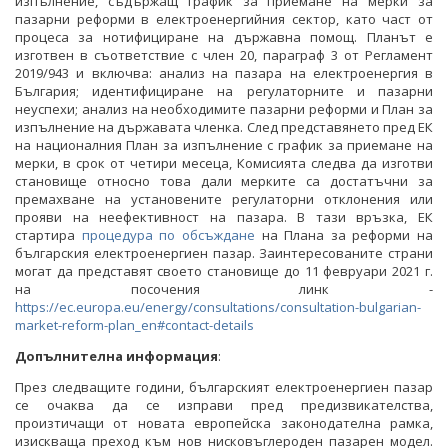
изпълнение, съдържащ график за приемане на мерки за
пазарни реформи в електроенергийния сектор, като част от
ФОТОГАЛЕРИЯ
процеса за нотифициране на държавна помощ. Планът е
изготвен в съответствие с член 20, параграф 3 от Регламент
ВИДЕОГАЛЕРИЯ
2019/943 и включва: анализ на пазара на електроенергия в
България; идентифициране на регулаторните и пазарни
неуспехи; анализ на необходимите пазарни реформи и План за
изпълнение на държавата членка. След представянето пред ЕК
на националния План за изпълнение с график за приемане на
мерки, в срок от четири месеца, Комисията следва да изготви
становище относно това дали мерките са достатъчни за
премахване на установените регулаторни отклонения или
прояви на неефективност на пазара. В тази връзка, ЕК
стартира
процедура по обсъждане
на Плана за реформи на
българския електроенергиен пазар. Заинтересованите страни
могат да представят своето становище до 11 февруари 2021 г.
на посочения линк -
https://ec.europa.eu/energy/consultations/consultation-bulgarian-
market-reform-plan_en#contact-details
Допълнителна информация
:
През следващите години, българският електроенергиен пазар
се очаква да се изправи пред предизвикателства,
произтичащи от новата европейска законодателна рамка,
изискваща преход към нов нисковъглероден пазарен модел.