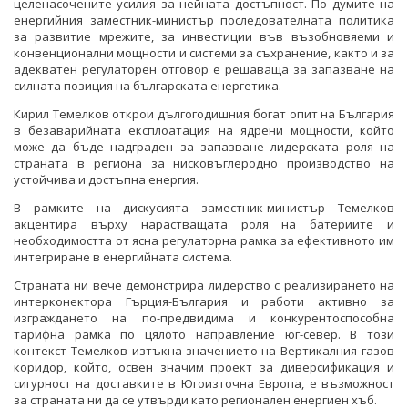
целенасочените усилия за нейната достъпност. По думите на
енергийния заместник-министър последователната политика
за развитие мрежите, за инвестиции във възобновяеми и
конвенционални мощности и системи за съхранение, както и за
адекватен регулаторен отговор е решаваща за запазване на
силната позиция на българската енергетика.
Кирил Темелков открои дългогодишния богат опит на България
в безаварийната експлоатация на ядрени мощности, който
може да бъде надграден за запазване лидерската роля на
страната в региона за нисковъглеродно производство на
устойчива и достъпна енергия.
В рамките на дискусията заместник-министър Темелков
акцентира върху нарастващата роля на батериите и
необходимостта от ясна регулаторна рамка за ефективното им
интегриране в енергийната система.
Страната ни вече демонстрира лидерство с реализирането на
интерконектора Гърция-България и работи активно за
изграждането на по-предвидима и конкурентоспособна
тарифна рамка по цялото направление юг-север. В този
контекст Темелков изтъкна значението на Вертикалния газов
коридор, който, освен значим проект за диверсификация и
сигурност на доставките в Югоизточна Европа, е възможност
за страната ни да се утвърди като регионален енергиен хъб.