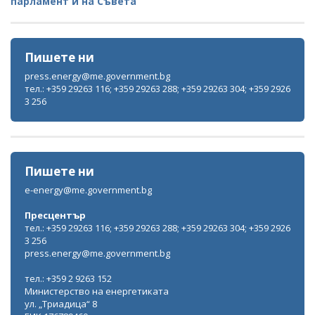
парламент и на Съвета
Пишете ни
press.energy@me.government.bg
тел.: +359 29263 116; +359 29263 288; +359 29263 304; +359 2926
3 256
Пишете ни
e-energy@me.government.bg
Пресцентър
тел.: +359 29263 116; +359 29263 288; +359 29263 304; +359 2926
3 256
press.energy@me.government.bg
тел.: +359 2 9263 152
Министерство на енергетиката
ул. „Триадица“ 8