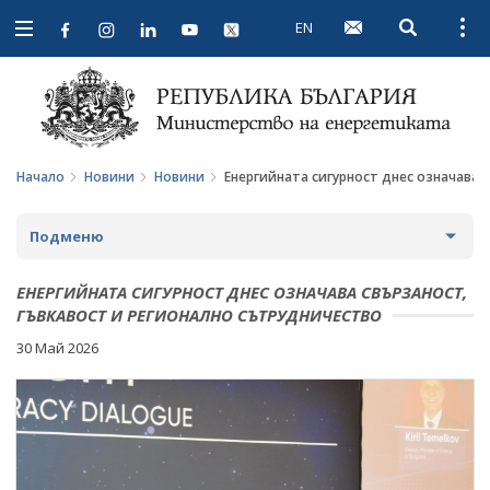
EN
Open searc
Open
Open
navigation
Начало
Новини
Новини
Енергийната сигурност днес означава 
Подменю
НОВИНИ
ЕНЕРГИЙНАТА СИГУРНОСТ ДНЕС ОЗНАЧАВА СВЪРЗАНОСТ,
ГЪВКАВОСТ И РЕГИОНАЛНО СЪТРУДНИЧЕСТВО
ПРЕДСТОЯЩИ СЪБИТИЯ
30 Май 2026
ЗА ОБЩЕСТВЕНО ОБСЪЖДАНЕ
ПРОЕКТИ ЗА ОБЩЕСТВЕНО ОБСЪЖДАНЕ
ИНТЕРВЮТА
ЗАВЪРШИЛИ ПРОЦЕДУРИ ЗА ОБЩЕСТВЕНО
ПАРЛАМЕНТАРЕН КОНТРОЛ
ОБСЪЖДАНЕ