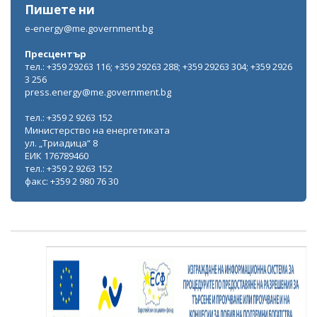
Пишете ни
e-energy@me.government.bg
Пресцентър
тел.: +359 29263 116; +359 29263 288; +359 29263 304; +359 2926
3 256
press.energy@me.government.bg
тел.: +359 2 9263 152
Министерство на енергетиката
ул. „Триадица“ 8
ЕИК 176789460
тел.: +359 2 9263 152
факс: +359 2 980 76 30