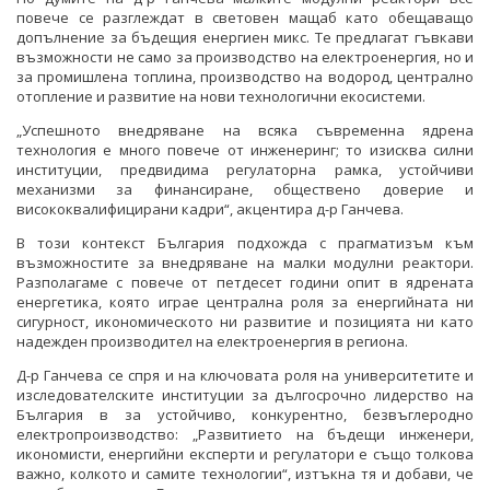
повече се разглеждат в световен мащаб като обещаващо
допълнение за бъдещия енергиен микс. Те предлагат гъвкави
възможности не само за производство на електроенергия, но и
за промишлена топлина, производство на водород, централно
отопление и развитие на нови технологични екосистеми.
„Успешното внедряване на всяка съвременна ядрена
технология е много повече от инженеринг; то изисква силни
институции, предвидима регулаторна рамка, устойчиви
механизми за финансиране, обществено доверие и
висококвалифицирани кадри“, акцентира д-р Ганчева.
В този контекст България подхожда с прагматизъм към
възможностите за внедряване на малки модулни реактори.
Разполагаме с повече от петдесет години опит в ядрената
енергетика, която играе централна роля за енергийната ни
сигурност, икономическото ни развитие и позицията ни като
надежден производител на електроенергия в региона.
Д-р Ганчева се спря и на ключовата роля на университетите и
изследователските институции за дългосрочно лидерство на
България в за устойчиво, конкурентно, безвъглеродно
електропроизводство: „Развитието на бъдещи инженери,
икономисти, енергийни експерти и регулатори е също толкова
важно, колкото и самите технологии“, изтъкна тя и добави, че