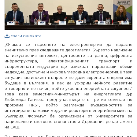
свали снимката
„Очаква се търсенето на електроенергия да нарасне
значително през следващите десетилетия. Бързото навлизане
на изкуствения интелект, центровете за данни, цифровата
инфраструктура, електрифицираният транспорт и
съвременната индустрия ще изискват нарастващи обеми
надеждна, достъпна и нисковъглеродна електроенергия. В тази
ситуация истинският въпрос е не дали ядрената енергия има
бъдеще в България, а как да ускорим нейното развитие
отговорно и по начин, който укрепва енергийната сигурност.“
Това каза заместник-министърът на енергетиката д-р
Любомира Ганчева пред участниците в третия семинар по
програма FIRST, който разглежда възможностите за
интегриране на малки модулни реактори в енергийния микс на
България. Форумът бе организиран от Университета за
национално и световно стопанство и Държавния департамент
на САЩ.
По думите на д-р Ганчева малките модулни реактори все