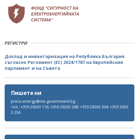
РЕГИСТРИ
Доклад и инвентаризация на Република България
съгласно Регламент (ЕС) 2024/1787 на Европейския
парламент и на Съвета
Пишете ни
press.energy@me.government.bg
тел.: +359 29263 116; +359 29263 288; +359 29263 304; +359 2926
3 256