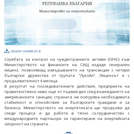
свали снимката
Службата за контрол на чуждестранните активи (OFAC) към
Министерството на финансите на САЩ издаде генерален
лиценз, позволяващ извършването на трансакции с четири
български дружества от групата “Лукойл“. Лицензът е с
продължителност 6 месеца.
В резултат на последователните действия, предприети на
правителствено ниво още от първия ден след въвеждането на
американските санкции, страната ни осигурява необходимата
стабилност и спокойствие за българските граждани и за
бизнеса. Министерството на енергетиката ще продължи да
следи процеса и да работи в тясно сътрудничество с
международните партньори за гарантиране на енергийната
сигурност на страната.