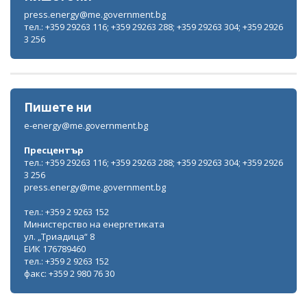
press.energy@me.government.bg
тел.: +359 29263 116; +359 29263 288; +359 29263 304; +359 2926
3 256
Пишете ни
e-energy@me.government.bg
Пресцентър
тел.: +359 29263 116; +359 29263 288; +359 29263 304; +359 2926
3 256
press.energy@me.government.bg
тел.: +359 2 9263 152
Министерство на енергетиката
ул. „Триадица“ 8
ЕИК 176789460
тел.: +359 2 9263 152
факс: +359 2 980 76 30