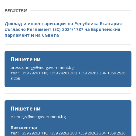
РЕГИСТРИ
Доклад и инвентаризация на Република България
съгласно Регламент (ЕС) 2024/1787 на Европейския
парламент и на Съвета
Пишете ни
press.energy@me.government.bg
тел.: +359 29263 116; +359 29263 288; +359 29263 304; +359 2926
3 256
Пишете ни
e-energy@me.government.bg
Пресцентър
тел.: +359 29263 116; +359 29263 288; +359 29263 304; +359 2926