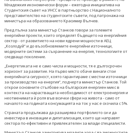
Младежкия икономически форум – ежегодна инициатива на
Студентския съвет на УНСС в партньорство с Националното
представителство на студентските съвети, под патронажа на
министъра на образованието Красимир Вълчев.
Пред пълна зала министър Станков говори за големите
енергийни проекти, които определят бъдещето на енергийния
сектор - от развитието на нови ядрени мощности в АЕЦ
„Козлодуй“ и до възобновяемите енергийни източници,
модерните системи за съхранение на енергия, технологиите от
следващо поколение.
„Енергетиката не е само числа и мощности, тя е дългосрочен
хоризонт за развитие. На първо място обаче винаги стои
енергийната сигурност, която гарантираме с местни източници
за производство на енергия“, подчерта министър Станков. Той
открои основните стълбове на българския енергиен микс в
контекста на нарастващата необходимост от електроенергия и
неотменимата ѝ роля във всички сфери на живота - само от
началото на годината консумацията на ток у нас е скочила с 5%.
Страната продължава да разширява портфолиото си и да
инвестира в иновации и дигитализация, които ще направят
сектора по-ефективен и привлекателен за млади специалисти.
Министър Станков заинтригува младите хора с възможностите