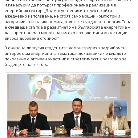
и ги насърчи да потърсят професионална реализация в
енергийния сектор: „Зад изкуствения интелект, който
ежедневно използваме, не стоят само мощни компютри и
алгоритми, а нова икономика, която се нуждае от енергия. Това
е следваща стъпка в развитието на българската енергетика –
да я превърнем в магнит за високотехнологични инвестиции с
висока добавена стойност“.
В оживена дискусия студентите демонстрираха задълбочен
интерес към енергийната тематика, доказвайки че младото
поколение е активен участник в стратегическия разговор за
бъдещето на сектора.