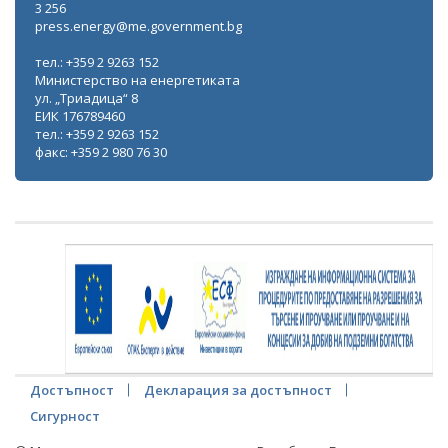
3 256
press.energy@me.government.bg
тел.: +359 2 9263 152
Министерство на енергетиката
ул. „Триадица“ 8
ЕИК 176789460
тел.: +359 2 9263 152
факс: +359 2 980 76 30
Достъпност
Декларация за достъпност
Сигурност