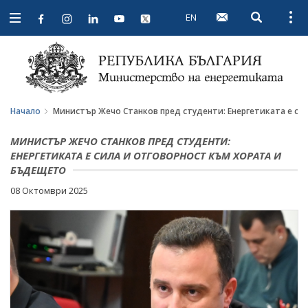
EN
Open searc
Open
Open
navigation
Начало
Министър Жечо Станков пред студенти: Енергетиката е си
МИНИСТЪР ЖЕЧО СТАНКОВ ПРЕД СТУДЕНТИ:
ЕНЕРГЕТИКАТА Е СИЛА И ОТГОВОРНОСТ КЪМ ХОРАТА И
БЪДЕЩЕТО
08 Октомври 2025