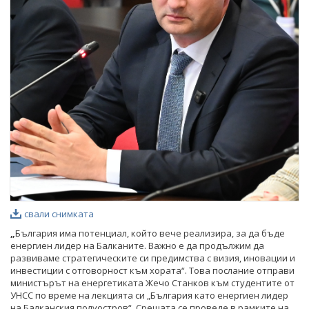
свали снимката
„
България има потенциал, който вече реализира, за да бъде
енергиен лидер на Балканите. Важно е да продължим да
развиваме стратегическите си предимства с визия, иновации и
инвестиции с отговорност към хората“. Това послание отправи
министърът на енергетиката Жечо Станков към студентите от
УНСС по време на лекцията си „България като енергиен лидер
на Балканския полуостров“. Срещата се проведе в рамките на