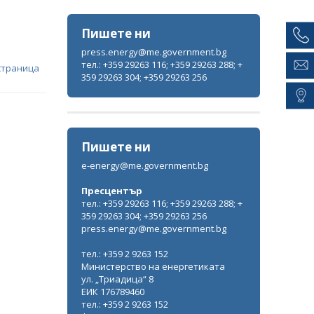
Пишете ни
press.energy@me.government.bg
тел.: +359 29263 116; +359 29263 288; +
страница
359 29263 304; +359 29263 256
Пишете ни
e-energy@me.government.bg
Пресцентър
тел.: +359 29263 116; +359 29263 288; +
359 29263 304; +359 29263 256
press.energy@me.government.bg
тел.: +359 2 9263 152
Министерство на енергетиката
ул. „Триадица“ 8
ЕИК 176789460
тел.: +359 2 9263 152