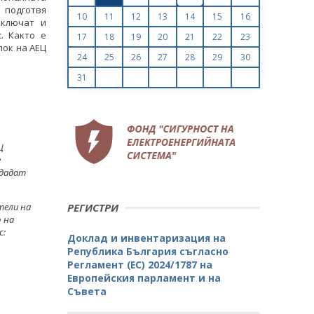
 подготвя
10
11
12
13
14
15
16
включат и
. Както е
17
18
19
20
21
22
23
лок на АЕЦ
24
25
26
27
28
29
30
31
Ц
е
 дадат
тели на
РЕГИСТРИ
 на
с:
Доклад и инвентаризация на
Република България съгласно
Регламент (ЕС) 2024/1787 на
Европейския парламент и на
Съвета