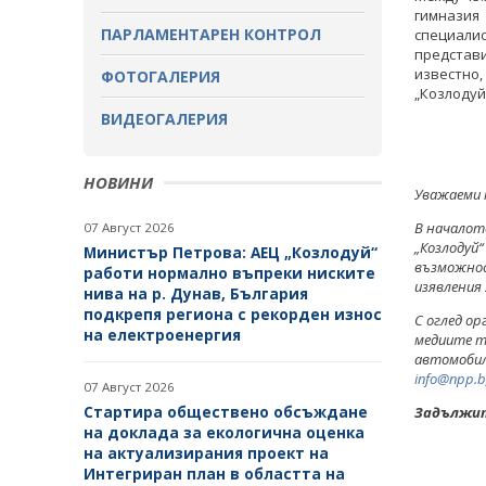
ОБСЪЖДАНЕ
гимназия
ПАРЛАМЕНТАРЕН КОНТРОЛ
специали
ЗАВЪРШИЛИ ПРОЦЕДУРИ ЗА
представ
ОБЩЕСТВЕНО ОБСЪЖДАНЕ
известно,
ФОТОГАЛЕРИЯ
„Козлодуй
ВИДЕОГАЛЕРИЯ
НОВИНИ
Уважаеми 
В началот
07 Август 2026
„Козлодуй“
Министър Петрова: АЕЦ „Козлодуй“
възможнос
работи нормално въпреки ниските
изявления 
нива на р. Дунав, България
подкрепя региона с рекорден износ
С оглед о
на електроенергия
медиите т
автомобил
info@npp.
07 Август 2026
Стартира обществено обсъждане
Задължит
на доклада за екологична оценка
на актуализирания проект на
Интегриран план в областта на