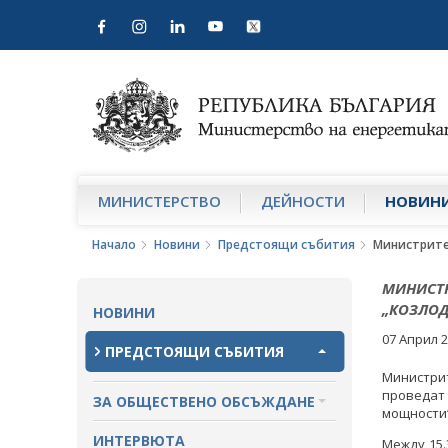
МИНИСТЕРСТВО
ДЕЙНОСТИ
НОВИН
Начало
Новини
Предстоящи събития
Министрите
МИНИСТР
„КОЗЛОД
НОВИНИ
07 Април 
ПРЕДСТОЯЩИ СЪБИТИЯ
Министри
проведат
ЗА ОБЩЕСТВЕНО ОБСЪЖДАНЕ
мощности“ 
ПРОЕКТИ ЗА ОБЩЕСТВЕНО
ИНТЕРВЮТА
Между 15.