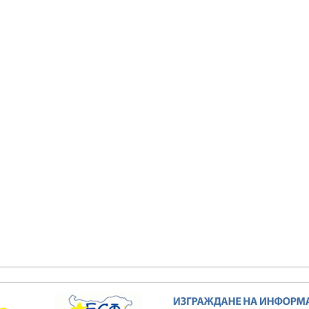
елков: България заяви
Кирил Темелков: България заяви
си роля в проектната
водещата си роля в проектната
ва за реализация на
инициатива за реализация на
сен електропреносен
комплексен електропреносен
дор Изток-Запад
коридор Изток-Запад
КИ ФОТОГАЛЕРИИ
ВСИЧКИ ФОТОГАЛЕРИИ