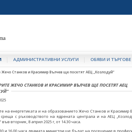
И
АДМИНИСТРАТИВНИ УСЛУГИ
ОБЯВИ И ТЪРГОВЕ
 Жечо Станков и Красимир Вълчев ще посетят АЕЦ „Козлодуй“
ИТЕ ЖЕЧО СТАНКОВ И КРАСИМИР ВЪЛЧЕВ ЩЕ ПОСЕТЯТ АЕЦ
УЙ“
2025
те на енергетиката и на образованието Жечо Станков и Красимир 
 среща с ръководството на ядрената централа и на АЕЦ „Козлод
във вторник, 8 април 2025 г, от 14.30 часа.
30 и 16.00 часа двамата министри ще бъдат на посещение в профе