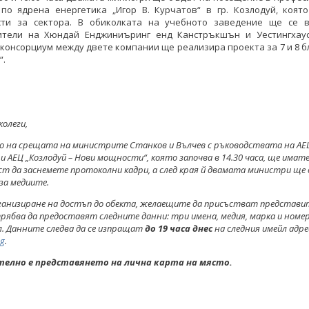
 по ядрена енергетика „Игор В. Курчатов“ в гр. Козлодуй, която
сти за сектора. В обиколката на учебното заведение ще се 
ители на Хюндай Енджиниъринг енд Канстръкшън и Уестингхаус
 консорциум между двете компании ще реализира проекта за 7 и 8 б
“.
колеги,
о на срещата на министрите Станков и Вълчев с ръководствата на АЕ
 и АЕЦ „Козлодуй – Нови мощности“, която започва в 14.30 часа, ще имат
т да заснемете протоколни кадри, а след края й двамата министри ще
за медиите.
рганизиране на достъп до обекта, желаещите да присъстват представи
рябва да предоставят следните данни: три имена, медия, марка и номер
. Данните следва да се изпращат
до 19 часа
днес
на следния имейл адре
bg
.
елно е представянето на лична карта на място.