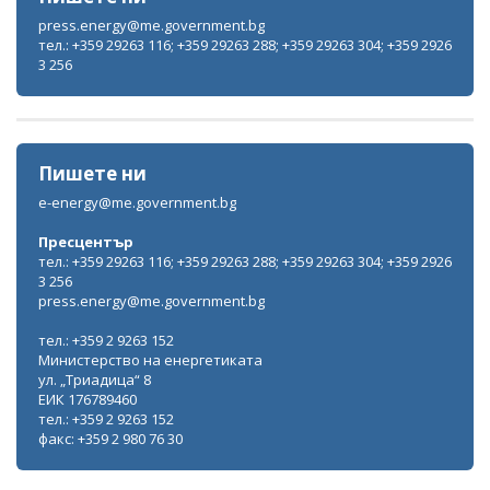
press.energy@me.government.bg
тел.: +359 29263 116; +359 29263 288; +359 29263 304; +359 2926
3 256
Пишете ни
e-energy@me.government.bg
Пресцентър
тел.: +359 29263 116; +359 29263 288; +359 29263 304; +359 2926
3 256
press.energy@me.government.bg
тел.: +359 2 9263 152
Министерство на енергетиката
ул. „Триадица“ 8
ЕИК 176789460
тел.: +359 2 9263 152
факс: +359 2 980 76 30