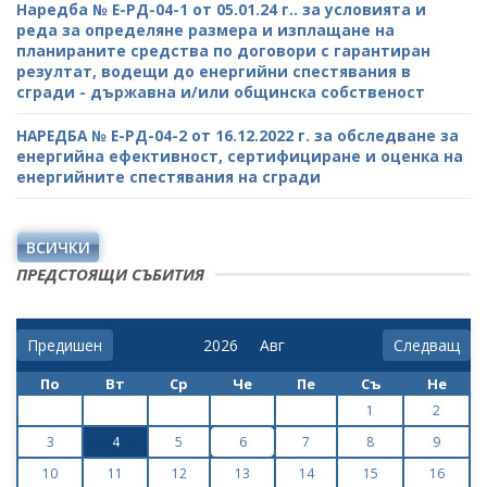
Наредба № Е-РД-04-1 от 05.01.24 г.. за условията и
реда за определяне размера и изплащане на
планираните средства по договори с гарантиран
резултат, водещи до енергийни спестявания в
сгради - държавна и/или общинска собственост
НАРЕДБА № Е-РД-04-2 от 16.12.2022 г. за обследване за
енергийна ефективност, сертифициране и оценка на
енергийните спестявания на сгради
ВСИЧКИ
ПРЕДСТОЯЩИ СЪБИТИЯ
Предишен
Следващ
По
Вт
Ср
Че
Пе
Съ
Не
1
2
3
4
5
6
7
8
9
10
11
12
13
14
15
16