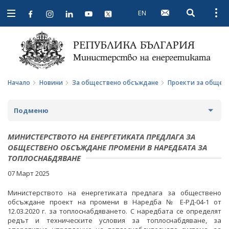
EN
Open searc
Open
Open
navigation
Начало
Новини
За обществено обсъждане
Проекти за общес
Подменю
НОВИНИ
МИНИСТЕРСТВОТО НА ЕНЕРГЕТИКАТА ПРЕДЛАГА ЗА
ОБЩЕСТВЕНО ОБСЪЖДАНЕ ПРОМЕНИ В НАРЕДБАТА ЗА
ПРЕДСТОЯЩИ СЪБИТИЯ
ТОПЛОСНАБДЯВАНЕ
07 Март 2025
ЗА ОБЩЕСТВЕНО ОБСЪЖДАНЕ
Министерството на енергетиката предлага за обществено
ПРОЕКТИ ЗА ОБЩЕСТВЕНО ОБСЪЖДАНЕ
обсъждане проект на промени в Наредба № Е-РД-04-1 от
12.03.2020 г. за топлоснабдяването. С наредбата се определят
редът и техническите условия за топлоснабдяване, за
ЗАВЪРШИЛИ ПРОЦЕДУРИ ЗА ОБЩЕСТВЕНО