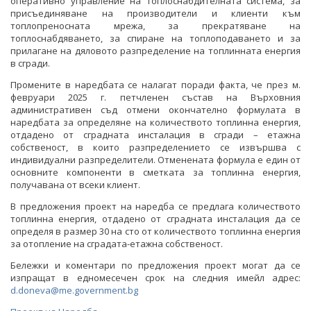
оперативно управление на топлоснабдителната система, за
ОБСЪЖДАНЕ
присъединяване на производители и клиенти към
топлопреносната мрежа, за прекратяване на
ИНТЕРВЮТА
топлоснабдяването, за спиране на топлоподаването и за
прилагане на дяловото разпределение на топлинната енергия
ПАРЛАМЕНТАРЕН КОНТРОЛ
в сгради.
Промените в наредбата се налагат поради факта, че през м.
ФОТОГАЛЕРИЯ
февруари 2025 г. петчленен състав на Върховния
административен съд отмени окончателно формулата в
ВИДЕОГАЛЕРИЯ
наредбата за определяне на количеството топлинна енергия,
отдадено от сградната инсталация в сгради – етажна
собственост, в които разпределението се извършва с
индивидуални разпределители. Отменената формула е един от
основните компоненти в сметката за топлинна енергия,
получавана от всеки клиент.
В предложения проект на наредба се предлага количеството
топлинна енергия, отдадено от сградната инсталация да се
определя в размер 30 на сто от количеството топлинна енергия
за отопление на сградата-етажна собственост.
Бележки и коментари по предложения проект могат да се
изпращат в едномесечен срок на следния имейл адрес:
d.doneva@me.government.bg