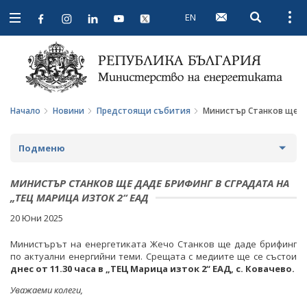
EN
Open searc
Open
Open
navigation
Начало
Новини
Предстоящи събития
Министър Станков ще да
Подменю
НОВИНИ
МИНИСТЪР СТАНКОВ ЩЕ ДАДЕ БРИФИНГ В СГРАДАТА НА
„ТЕЦ МАРИЦА ИЗТОК 2“ ЕАД
ПРЕДСТОЯЩИ СЪБИТИЯ
20 Юни 2025
ЗА ОБЩЕСТВЕНО ОБСЪЖДАНЕ
Министърът на енергетиката Жечо Станков ще даде брифинг
по актуални енергийни теми. Срещата с медиите ще се състои
ПРОЕКТИ ЗА ОБЩЕСТВЕНО ОБСЪЖДАНЕ
ИНТЕРВЮТА
днес от 11.30 часа в „ТЕЦ Марица изток 2“ ЕАД, с. Ковачево.
Уважаеми колеги,
ЗАВЪРШИЛИ ПРОЦЕДУРИ ЗА ОБЩЕСТВЕНО
ПАРЛАМЕНТАРЕН КОНТРОЛ
ОБСЪЖДАНЕ