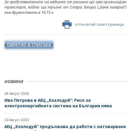
За представителите на медиите от региона ще има организиран
ФОТОГАЛЕРИЯ
транспорт, който ще тръгне от Стара Загора („Баня пиперка“)
към дружеството в 10.15 ч.
ВИДЕОГАЛЕРИЯ
отпечатай тази страница
ОБРАТНО В СПИСЪКА
НОВИНИ
04 Август 2026
Ива Петрова в АЕЦ „Козлодуй“: Риск за
електроенергийната система на България няма
02 Август 2026
АЕЦ „Козлодуй“ продължава да работи с натоварване