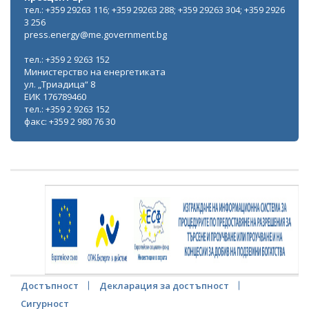
тел.: +359 29263 116; +359 29263 288; +359 29263 304; +359 2926
3 256
press.energy@me.government.bg
тел.: +359 2 9263 152
Министерство на енергетиката
ул. „Триадица“ 8
ЕИК 176789460
тел.: +359 2 9263 152
факс: +359 2 980 76 30
Достъпност
Декларация за достъпност
Сигурност