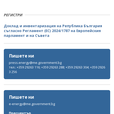
РЕГИСТРИ
Доклад и инвентаризация на Република България
съгласно Регламент (ЕС) 2024/1787 на Европейския
парламент и на Съвета
Пишете ни
press.energy@me.government.bg
тел.: +359 29263 116; +359 29263 288; +359 29263 304; +359 2926
3 256
Пишете ни
e-energy@me.government.bg
Пресцентър