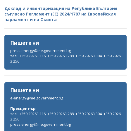
Доклад и инвентаризация на Република България
съгласно Регламент (ЕС) 2024/1787 на Европейския
парламент и на Съвета
Пишете ни
press.energy@me.government.bg
тел.: +359 29263 116; +359 29263 288; +359 29263 304; +359 2926
3 256
Пишете ни
e-energy@me.government.bg
Пресцентър
тел.: +359 29263 116; +359 29263 288; +359 29263 304; +359 2926
3 256
press.energy@me.government.bg