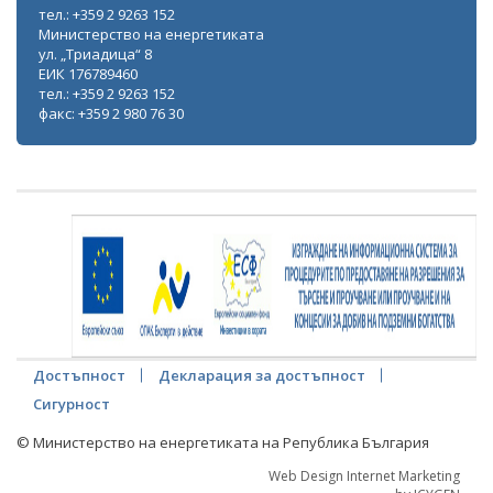
тел.: +359 2 9263 152
Министерство на енергетиката
ул. „Триадица“ 8
ЕИК 176789460
тел.: +359 2 9263 152
факс: +359 2 980 76 30
Достъпност
Декларация за достъпност
Сигурност
© Министерство на енергетиката на Република България
Web Design Internet Marketing