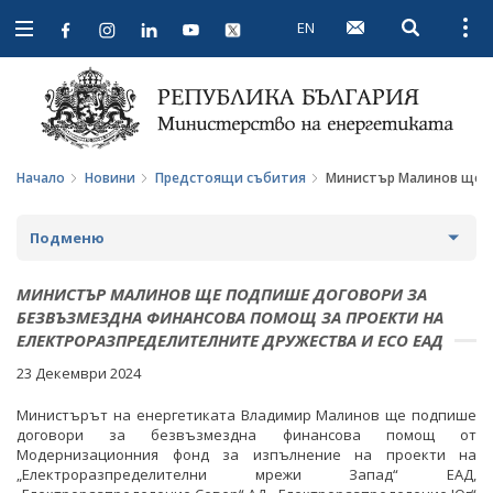
EN
Open searc
Open
Open
navigation
Начало
Новини
Предстоящи събития
Министър Малинов ще п
Подменю
НОВИНИ
МИНИСТЪР МАЛИНОВ ЩЕ ПОДПИШЕ ДОГОВОРИ ЗА
БЕЗВЪЗМЕЗДНА ФИНАНСОВА ПОМОЩ ЗА ПРОЕКТИ НА
ПРЕДСТОЯЩИ СЪБИТИЯ
ЕЛЕКТРОРАЗПРЕДЕЛИТЕЛНИТЕ ДРУЖЕСТВА И ЕСО ЕАД
23 Декември 2024
ЗА ОБЩЕСТВЕНО ОБСЪЖДАНЕ
Министърът на енергетиката Владимир Малинов ще подпише
ПРОЕКТИ ЗА ОБЩЕСТВЕНО ОБСЪЖДАНЕ
ИНТЕРВЮТА
договори за безвъзмездна финансова помощ от
Модернизационния фонд за изпълнение на проекти на
ЗАВЪРШИЛИ ПРОЦЕДУРИ ЗА ОБЩЕСТВЕНО
ПАРЛАМЕНТАРЕН КОНТРОЛ
„Електроразпределителни мрежи Запад“ ЕАД,
ОБСЪЖДАНЕ