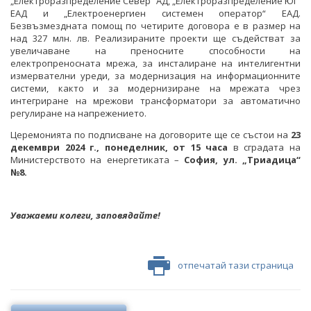
„Електроразпределение Север“ АД, „Електроразпределение Юг“
ЕАД и „Електроенергиен системен оператор“ ЕАД.
ФОТОГАЛЕРИЯ
Безвъзмездната помощ по четирите договора е в размер на
над 327 млн. лв. Реализираните проекти ще съдействат за
ВИДЕОГАЛЕРИЯ
увеличаване на преносните способности на
електропреносната мрежа, за инсталиране на интелигентни
измервателни уреди, за модернизация на информационните
системи, както и за модернизиране на мрежата чрез
интегриране на мрежови трансформатори за автоматично
регулиране на напрежението.
Церемонията по подписване на договорите ще се състои на
23
декември 2024 г., понеделник, от
15
часа
в сградата на
Министерството на енергетиката –
София, ул. „Триадица“
№8.
Уважаеми колеги, заповядайте!
отпечатай тази страница