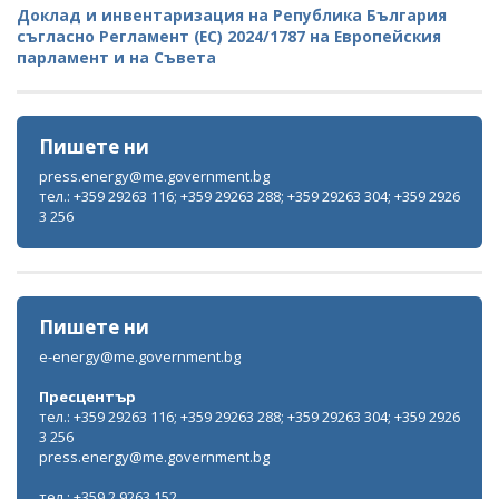
Доклад и инвентаризация на Република България
съгласно Регламент (ЕС) 2024/1787 на Европейския
парламент и на Съвета
Пишете ни
press.energy@me.government.bg
тел.: +359 29263 116; +359 29263 288; +359 29263 304; +359 2926
3 256
Пишете ни
e-energy@me.government.bg
Пресцентър
тел.: +359 29263 116; +359 29263 288; +359 29263 304; +359 2926
3 256
press.energy@me.government.bg
тел.: +359 2 9263 152