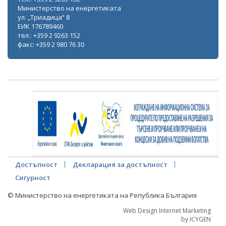
Министерство на енергетиката
ул. „Триадица“ 8
ЕИК 176789460
тел.: +359 2 9263 152
факс: +359 2 980 76 30
Достъпност
Декларация за достъпност
Сигурност
© Министерство на енергетиката на Република България
Web Design Internet Marketing
by ICYGEN