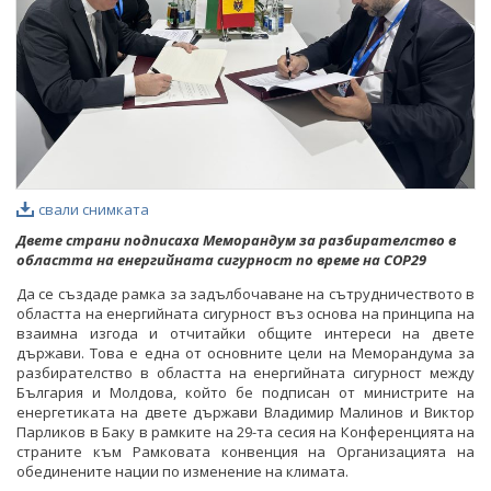
свали снимката
Двете страни подписаха Меморандум за разбирателство в
областта на енергийната сигурност по време на
COP29
Да се създаде рамка за задълбочаване на сътрудничеството в
областта на енергийната сигурност въз основа на принципа на
взаимна изгода и отчитайки общите интереси на двете
държави. Това е една от основните цели на Меморандумa за
разбирателство в областта на енергийната сигурност между
България и Молдова, който бе подписан от министрите на
енергетиката на двете държави Владимир Малинов и Виктор
Парликов в Баку в рамките на 29-та сесия на Конференцията на
страните към Рамковата конвенция на Организацията на
обединените нации по изменение на климата.