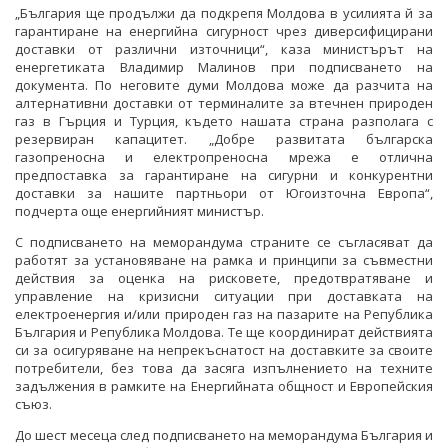
„България ще продължи да подкрепя Молдова в усилията й за
гарантиране на енергийна сигурност чрез диверсифицирани
доставки от различни източници“, каза министърът на
енергетиката Владимир Малинов при подписването на
документа. По неговите думи Молдова може да разчита на
алтернативни доставки от терминалите за втечнен природен
газ в Гърция и Турция, където нашата страна разполага с
резервиран капацитет. „Добре развитата българска
газопреносна и електропреносна мрежа е отлична
предпоставка за гарантиране на сигурни и конкурентни
доставки за нашите партньори от Югоизточна Европа“,
подчерта още енергийният министър.
С подписването на меморандума страните се съгласяват да
работят за установяване на рамка и принципи за съвместни
действия за оценка на рисковете, предотвратяване и
управление на кризисни ситуации при доставката на
електроенергия и/или природен газ на пазарите на Република
България и Република Молдова. Те ще координират действията
си за осигуряване на непрекъснатост на доставките за своите
потребители, без това да засяга изпълнението на техните
задължения в рамките на Енергийната общност и Европейския
съюз.
До шест месеца след подписването на меморандума България и