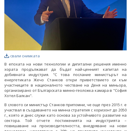
свали снимката
В епохата на нови технологии и дигитални решения именно
хората продължават да бъдат най-ценният капитал на
добивната индустрия. "С това послание министърът на
енергетиката Жечо Станков откри приветствието си към
участниците в националното честване на Деня на миньора,
организирано от Българската минно-геоложка камара в "София
Хотел Балкан".
В словото си министър Станков припомни, че още през 2015 г. е
участвал в създаването на минна стратегия с хоризонт до 2050
г., която и днес служи като основа за устойчивото развитие на
сектора. Той отчете постиженията на индустрията –
повишаване на производителността, внедряване на нови
технологии, намаляване с 20% на трудовите инциденти и