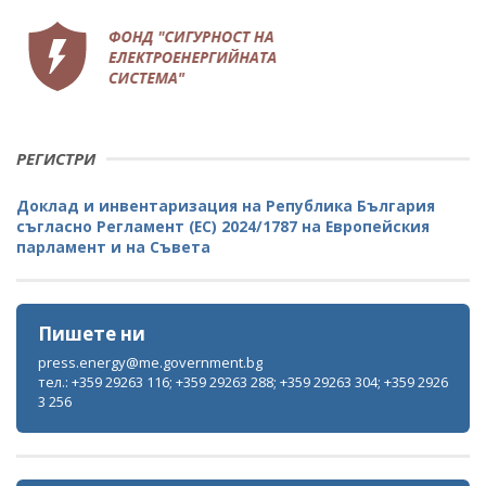
РЕГИСТРИ
Доклад и инвентаризация на Република България
съгласно Регламент (ЕС) 2024/1787 на Европейския
парламент и на Съвета
Пишете ни
press.energy@me.government.bg
тел.: +359 29263 116; +359 29263 288; +359 29263 304; +359 2926
3 256