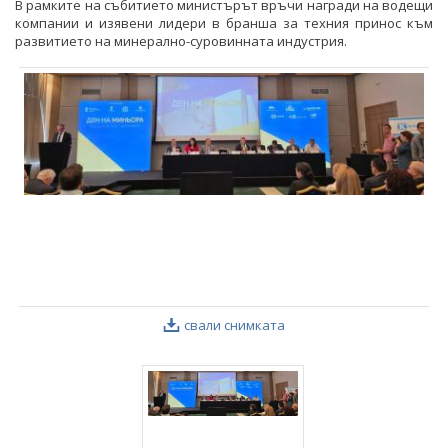
В рамките на събитието министърът връчи награди на водещи
компании и изявени лидери в бранша за техния принос към
развитието на минерално-суровинната индустрия.
свали снимката