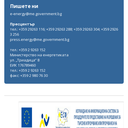
Пишете ни
e-energy@me.government.bg
Пресцентър
тел.: +359 29263 116; +359 29263 288; +359 29263 304; +359 2926
3 256
press.energy@me.government.bg
тел.: +359 2 9263 152
Министерство на енергетиката
ул. „Триадица“ 8
ЕИК 176789460
тел.: +359 2 9263 152
факс: +359 2 980 76 30