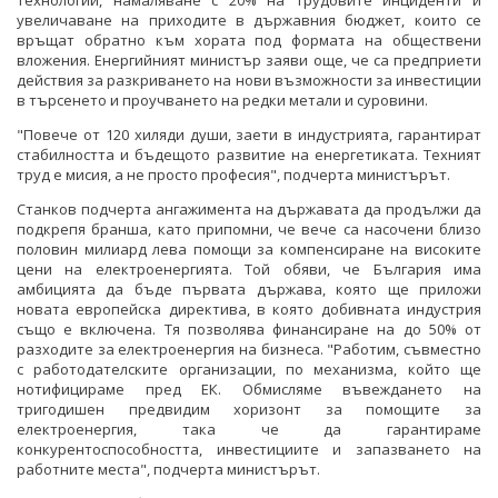
увеличаване на приходите в държавния бюджет, които се
връщат обратно към хората под формата на обществени
вложения. Енергийният министър заяви още, че са предприети
действия за разкриването на нови възможности за инвестиции
в търсенето и проучването на редки метали и суровини.
"Повече от 120 хиляди души, заети в индустрията, гарантират
стабилността и бъдещото развитие на енергетиката. Техният
труд е мисия, а не просто професия", подчерта министърът.
Станков подчерта ангажимента на държавата да продължи да
подкрепя бранша, като припомни, че вече са насочени близо
половин милиард лева помощи за компенсиране на високите
цени на електроенергията. Той обяви, че България има
амбицията да бъде първата държава, която ще приложи
новата европейска директива, в която добивната индустрия
също е включена. Тя позволява финансиране на до 50% от
разходите за електроенергия на бизнеса. "Работим, съвместно
с работодателските организации, по механизма, който ще
нотифицираме пред ЕК. Обмисляме въвеждането на
тригодишен предвидим хоризонт за помощите за
електроенергия, така че да гарантираме
конкурентоспособността, инвестициите и запазването на
работните места", подчерта министърът.