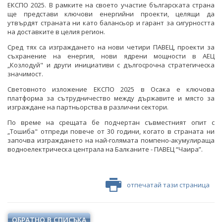
ЕКСПО 2025. В рамките на своето участие българската страна
ще представи ключови енергийни проекти, целящи да
утвърдят страната ни като балансьор и гарант за сигурността
на доставките в целия регион.
Сред тях са изграждането на нови четири ПАВЕЦ, проекти за
съхранение на енергия, нови ядрени мощности в АЕЦ
„Козлодуй" и други инициативи с дългосрочна стратегическа
значимост.
Световното изложение ЕКСПО 2025 в Осака е ключова
платформа за сътрудничество между държавите и място за
изграждане на партньорства в различни сектори.
По време на срещата бе подчертан съвместният опит с
„Тошиба" отпреди повече от 30 години, когато в страната ни
започва изграждането на най-голямата помпено-акумулираща
водноелектрическа централа на Балканите - ПАВЕЦ “Чаира”.
отпечатай тази страница
ОБРАТНО В СПИСЪКА