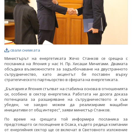
свали снимката
Министърът на енергетиката Жечо Станков се срещна с
посланика на Япония у нас Н. Пр. Хисаши Мичигами. Двамата
обсъдиха възможностите за задълбочаване на двустранното
сътрудничество, като акцентът бе поставен върху
стратегическото партньорство в сферата на енергетиката.
„България и Япония стъпват на стабилна основа в отношенията
си, особено в сектор енергетика. Работата ни досега доказа
потенциала за разширяване на сътрудничеството и съм
убеден, че заедно можем да реализираме мащабни
инициативи от общ интерес", заяви министър Станков.
По време на срещата той информира посланика за
предстоящото си посещение в Осака, където редица компании
от енергийния сектор ще се включат в Световното изложение