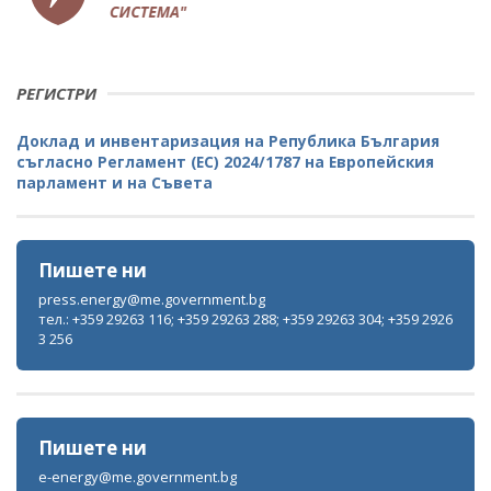
РЕГИСТРИ
Доклад и инвентаризация на Република България
съгласно Регламент (ЕС) 2024/1787 на Европейския
парламент и на Съвета
Пишете ни
press.energy@me.government.bg
тел.: +359 29263 116; +359 29263 288; +359 29263 304; +359 2926
3 256
Пишете ни
e-energy@me.government.bg