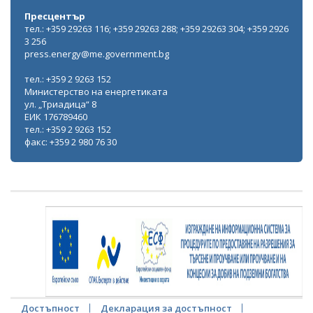
Пресцентър
тел.: +359 29263 116; +359 29263 288; +359 29263 304; +359 2926
3 256
press.energy@me.government.bg
тел.: +359 2 9263 152
Министерство на енергетиката
ул. „Триадица“ 8
ЕИК 176789460
тел.: +359 2 9263 152
факс: +359 2 980 76 30
Достъпност
Декларация за достъпност