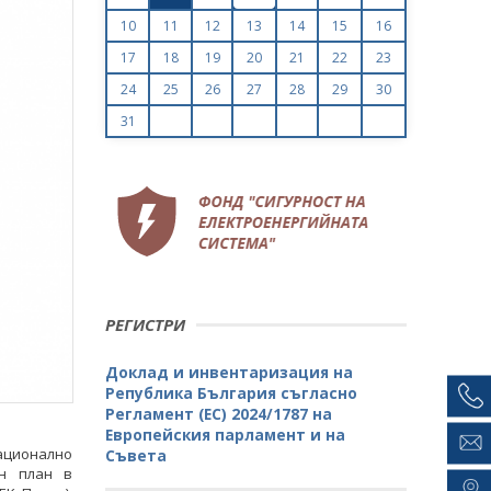
10
11
12
13
14
15
16
17
18
19
20
21
22
23
24
25
26
27
28
29
30
31
РЕГИСТРИ
Доклад и инвентаризация на
Република България съгласно
Регламент (ЕС) 2024/1787 на
Европейския парламент и на
национално
Съвета
ан план в