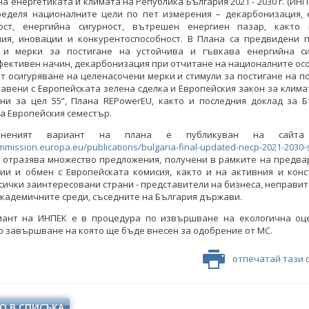
на енергетиката и климата на Република България 2021 - 2030 г. (ИНПЕ
ределя националните цели по пет измерения – декарбонизация, 
ост, енергийна сигурност, вътрешен енергиен пазар, както
ния, иновации и конкурентоспособност. В Плана са предвидени 
 и мерки за постигане на устойчива и гъвкава енергийна с
ективен начин, декарбонизация при отчитане на националните ос
т осигуряване на целенасочени мерки и стимули за постигане на п
тавени с Европейската зелена сделка и Европейския закон за клима
ени за цел 55“, Плана RЕPowerEU, както и последния доклад за Б
а Европейския семестър.
мененият вариант на плана е публикуван на сайт
ommission.europa.eu/publications/bulgaria-final-updated-necp-2021-2030-
и отразява множество предложения, получени в рамките на предв
ции и обмен с Европейската комисия, както и на активния и конс
всички заинтересовани страни - представители на бизнеса, неправи
академичните среди, съседните на България държави.
иант на ИНПЕК е в процедура по извършване на екологична оце
 завършване на която ще бъде внесен за одобрение от МС.
отпечатай тази 
О В СПИСЪКА