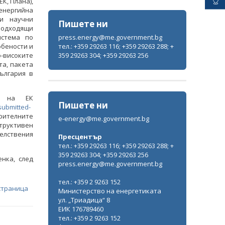
К, Плана),
енергийна
 и научни
Пишете ни
подходящи
press.energy@me.government.bg
истема по
тел.: +359 29263 116; +359 29263 288; +
обености и
359 29263 304; +359 29263 256
о-високите
та, пакета
ългария в
а на ЕК
Пишете ни
submitted-
арителните
e-energy@me.government.bg
труктивен
телствения
Пресцентър
тел.: +359 29263 116; +359 29263 288; +
359 29263 304; +359 29263 256
нка, след
press.energy@me.government.bg
тел.: +359 2 9263 152
страница
Министерство на енергетиката
ул. „Триадица“ 8
ЕИК 176789460
тел.: +359 2 9263 152