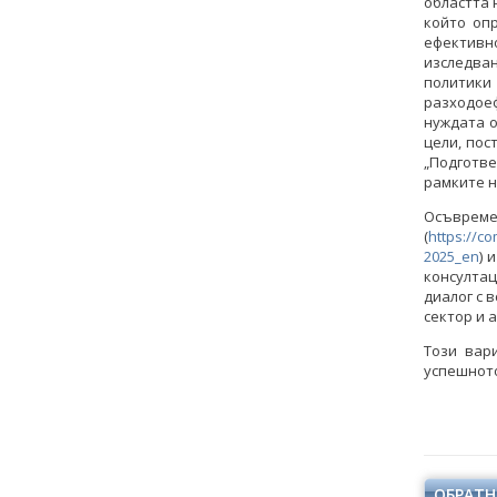
областта 
който оп
ефективн
изследва
политики
разходоеф
нуждата о
цели, пос
„Подготв
рамките н
Осъвре
(
https://c
2025_en
) 
консулта
диалог с 
сектор и 
Този вар
успешното
ОБРАТН