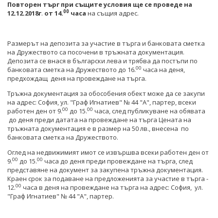
Повторен търг при същите условия ще се проведе на
00
12
.
12.201
8
г
.
от 1
4
.
часа
на същия адрес.
Размерът на депозита за участие в търга и банковата сметка
на Дружеството са посочени в тръжната документация.
Депозита се внася в български лева и трябва да постъпи по
00
банковата сметка на Дружеството до 16.
часа на деня,
предхождащ деня на провеждане на търга.
Тръжна документация за обособения обект може да се закупи
на адрес: София, ул. "Граф Игнатиев" № 44 "А", партер, всеки
00
00
работен ден от 9.
до 15.
часа, след публикуване на обявата
до деня преди датата на провеждане на търга Цената на
тръжната документация е в размер на 50 лв., внесена по
банковата сметка на Дружеството.
Оглед на недвижимият имот се извършва всеки работен ден от
00
00
9.
до 15.
часа до деня преди провеждане на търга, след
представяне на документ за закупена тръжна документация.
Краен срок за подаване на предложенията за участие в търга -
00
12.
часа в деня на провеждане на търга на адрес: София, ул.
"Граф Игнатиев" № 44 "A", партер.