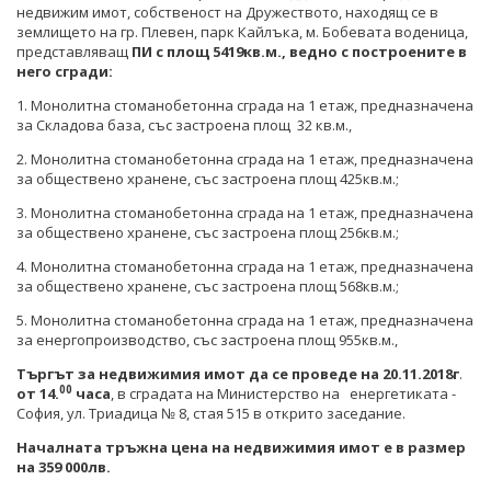
СТАНОВИЩА НА АОП
ПОКАНИ
недвижим имот, собственост на Дружеството, находящ се в
БЮЛЕТИН ПРОДАЖБИ НА СИНДИЦИТЕ
землището на гр. Плевен, парк Кайлъка, м. Бобевата воденица,
представляващ
ОБЯВЛЕНИЯ ЗА ПРЕДВАРИТЕЛНА ИНФОРМАЦИЯ
ОБЯВЛЕНИЯ ЗА ПРЕДВАРИТЕЛНА ИНФОРМАЦИЯ
ПИ с площ 5419кв.м., ведно с построените в
ОБЯВИ
него сгради:
ПРЕДВАРИТЕЛЕН КОНТРОЛ
1.
Монолитна стоманобетонна сграда на 1 етаж, предназначена
ТЪРГОВЕ
за Складова база, със застроена площ 32 кв.м.,
СТАНОВИЩА НА АОП ПО ЗАПИТВАНИЯ
ИЗБОР НА ОДИТОРИ
2. Монолитна стоманобетонна сграда на 1 етаж, предназначена
за обществено хранене, със застроена площ 425кв.м.;
ПОКАНИ НА ТЪРГОВСКИ ДРУЖЕСТВА ЗА
3. Монолитна стоманобетонна сграда на 1 етаж, предназначена
ПРЕДОСТАВЯНЕ НА ФИНАНСОВИ УСЛУГИ
за обществено хранене, със застроена площ 256кв.м.;
ДРУГИ
4. Монолитна стоманобетонна сграда на 1 етаж, предназначена
за обществено хранене, със застроена площ 568кв.м.;
ТЪРГОВЕ
5. Монолитна стоманобетонна сграда на 1 етаж, предназначена
за енергопроизводство, със застроена площ 955кв.м.,
Търгът за недвижимия имот да се проведе на 20.11.201
8
г
.
00
от 1
4
.
часа
, в сградата на Министерство на енергетиката -
София, ул. Триадица № 8, стая 515 в открито заседание.
Началната тръжна цена на недвижимия имот е в размер
на 359 000лв.