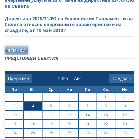
енергийни услуги и за отмяна на Директива 93/76/ЕИО
на Съвета
Директива 2010/31/ЕО на Европейския Парламент и на
Съвета относно енергийните характеристики на
сградите, от 19 май 2010 г.
ВСИЧКИ
ПРЕДСТОЯЩИ СЪБИТИЯ
Предишен
Следващ
По
Вт
Ср
Че
Пе
Съ
Не
1
2
3
4
5
6
7
8
9
10
11
12
13
14
15
16
17
18
19
20
21
22
23
24
25
26
27
28
29
30