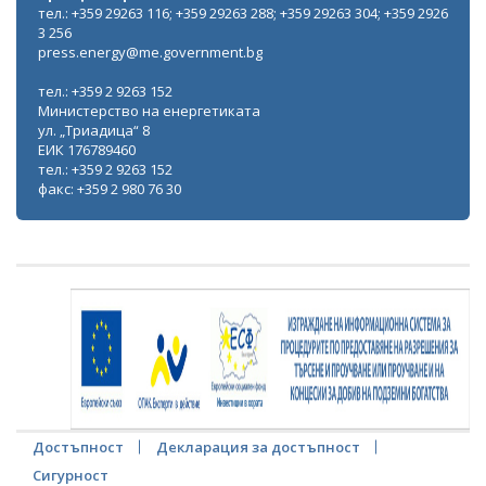
тел.: +359 29263 116; +359 29263 288; +359 29263 304; +359 2926
3 256
press.energy@me.government.bg
тел.: +359 2 9263 152
Министерство на енергетиката
ул. „Триадица“ 8
ЕИК 176789460
тел.: +359 2 9263 152
факс: +359 2 980 76 30
Достъпност
Декларация за достъпност
Сигурност