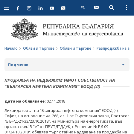
EN
Open searc
Open
Open
navigation
Начало
Обяви и търгове
Обяви и търгове
Разпродажба на ак
Подменю
ПРОФИЛ НА КУПУВАЧА
ПРОДАЖБА НА НЕДВИЖИМ ИМОТ СОБСТВЕНОСТ НА
"БЪЛГАРСКА НЕФТЕНА КОМПАНИЯ" ЕООД (Л)
ВЪТРЕШНИ ПРАВИЛА И ДОКУМЕНТИ
ПРОФИЛ НА КУПУВАЧА ДО 15.04.2016 Г.
Дата на обявяване:
02.11.2018
ПРОЦЕДУРИ
ВЪТРЕШНИ ПРАВИЛА И ДОКУМЕНТИ
ОБЯВИ И ТЪРГОВЕ
Ликвидаторът на "Българска нефтена компания" ЕООД (л),
СЪБИРАНЕ НА ОФЕРТИ С ОБЯВИ
ПРОЦЕДУРИ
ОБЩЕСТВЕНИ ПОРЪЧКИ ДО 2014 Г.
София, на основание чл. 268, ал. 1 от Търговския закон, Протокол
№ Е-РД-21-33/23.10.2018г. на Министъра на енергетиката, във
ПАЗАРНИ КОНСУЛТАЦИИ
ПУБЛИЧНИ ПОКАНИ
връзка с чл.15 "е" от ПРУПДТДДУК, с Решение № РД 09-
РАЗПРОДАЖБА НА АКТИВИ
01/24.10.2018г. обявява търг с тайно наддаване за продажба на