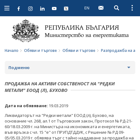
EN
Open searc
Open
Open
navigation
Начало
Обяви и търгове
Обяви и търгове
Разпродажба на ак
Подменю
ПРОФИЛ НА КУПУВАЧА
ПРОДАЖБА НА АКТИВИ СОБСТВЕНОСТ НА "РЕДКИ
МЕТАЛИ" ЕООД (Л), БУХОВО
ВЪТРЕШНИ ПРАВИЛА И ДОКУМЕНТИ
ПРОФИЛ НА КУПУВАЧА ДО 15.04.2016 Г.
Дата на обявяване:
19.03.2019
ПРОЦЕДУРИ
ВЪТРЕШНИ ПРАВИЛА И ДОКУМЕНТИ
ОБЯВИ И ТЪРГОВЕ
Ликвидаторът на "Редки метали" ЕООД (л), Бухово, на
СЪБИРАНЕ НА ОФЕРТИ С ОБЯВИ
ПРОЦЕДУРИ
ОБЩЕСТВЕНИ ПОРЪЧКИ ДО 2014 Г.
основание чл. 268, ал.1 от Търговския закон, Протокол № РД-21-
60/18.03.2009 г. на Министъра на икономиката и енергетиката,
ПАЗАРНИ КОНСУЛТАЦИИ
ПУБЛИЧНИ ПОКАНИ
във връзка с чл. 15 "е" от ПРУПДТДДУК, с Решение № РД 09-
РАЗПРОДАЖБА НА АКТИВИ
05/05.03.2019 г. обявява търг с тайно наддаване за продажба на