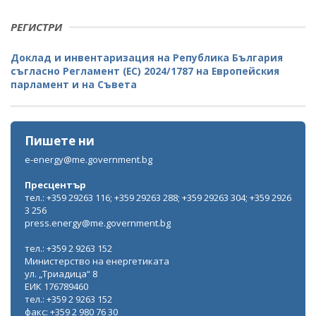
РЕГИСТРИ
Доклад и инвентаризация на Република България
съгласно Регламент (ЕС) 2024/1787 на Европейския
парламент и на Съвета
Пишете ни
e-energy@me.government.bg
Пресцентър
тел.: +359 29263 116; +359 29263 288; +359 29263 304; +359 2926
3 256
press.energy@me.government.bg
тел.: +359 2 9263 152
Министерство на енергетиката
ул. „Триадица“ 8
ЕИК 176789460
тел.: +359 2 9263 152
факс: +359 2 980 76 30