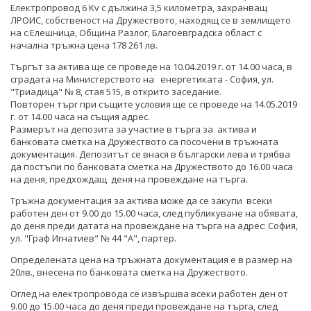
СТАНОВИЩА НА АОП
ПОКАНИ
Eлектропровод 6 Kv с дължина 3,5 километра, захранващ
БЮЛЕТИН ПРОДАЖБИ НА СИНДИЦИТЕ
ЛРОИС, собственост на Дружеството, находящ се в землището
на с.Елешница, Oбщина Разлог, Благоевградска област с
ОБЯВЛЕНИЯ ЗА ПРЕДВАРИТЕЛНА ИНФОРМАЦИЯ
ОБЯВЛЕНИЯ ЗА ПРЕДВАРИТЕЛНА ИНФОРМАЦИЯ
ОБЯВИ
начална тръжна цена 178 261 лв.
ПРЕДВАРИТЕЛЕН КОНТРОЛ
Търгът за актива ще се проведе на 10.04.2019 г. от 14.00 часа, в
ТЪРГОВЕ
сградата на Министерството на енергетиката - София, ул.
СТАНОВИЩА НА АОП ПО ЗАПИТВАНИЯ
"Триадица" № 8, стая 515, в открито заседание.
ИЗБОР НА ОДИТОРИ
Повторен търг при същите условия ще се проведе на 14.05.2019
г. от 14.00 часа на същия адрес.
ПОКАНИ НА ТЪРГОВСКИ ДРУЖЕСТВА ЗА
Размерът на депозита за участие в търга за актива и
ПРЕДОСТАВЯНЕ НА ФИНАНСОВИ УСЛУГИ
банковата сметка на Дружеството са посочени в тръжната
документация. Депозитът се внася в български лева и трябва
ДРУГИ
да постъпи по банковата сметка на Дружеството до 16.00 часа
на деня, предхождащ деня на провеждане на търга.
ТЪРГОВЕ
Тръжна документация за актива може да се закупи всеки
работен ден от 9.00 до 15.00 часа, след публикуване на обявата,
до деня преди датата на провеждане на търга на адрес: София,
ул. "Граф Игнатиев" № 44 "А", партер.
Определената цена на тръжната документация е в размер на
20лв., внесена по банковата сметка на Дружеството.
Оглед на електропровода се извършва всеки работен ден от
9.00 до 15.00 часа до деня преди провеждане на търга, след