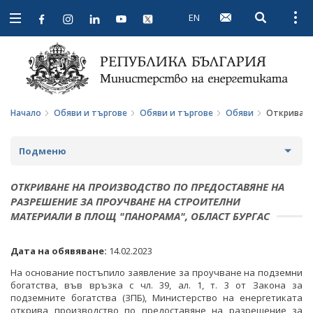
EN
Open searc
Open
Open
navigation
Начало
Обяви и търгове
Обяви и търгове
Обяви
Откриване
Подменю
ПРОФИЛ НА КУПУВАЧА
ОТКРИВАНЕ НА ПРОИЗВОДСТВО ПО ПРЕДОСТАВЯНЕ НА
РАЗРЕШЕНИЕ ЗА ПРОУЧВАНЕ НА СТРОИТЕЛНИ
ВЪТРЕШНИ ПРАВИЛА И ДОКУМЕНТИ
ПРОФИЛ НА КУПУВАЧА ДО 15.04.2016 Г.
МАТЕРИАЛИ В ПЛОЩ "ПАНОРАМА", ОБЛАСТ БУРГАС
ПРОЦЕДУРИ
ВЪТРЕШНИ ПРАВИЛА И ДОКУМЕНТИ
ОБЯВИ И ТЪРГОВЕ
Дата на обявяване:
14.02.2023
СЪБИРАНЕ НА ОФЕРТИ С ОБЯВИ
ПРОЦЕДУРИ
ОБЩЕСТВЕНИ ПОРЪЧКИ ДО 2014 Г.
На основание постъпило заявление за проучване на подземни
богатства, във връзка с чл. 39, ал. 1, т. 3 от Закона за
ПАЗАРНИ КОНСУЛТАЦИИ
ПУБЛИЧНИ ПОКАНИ
РАЗПРОДАЖБА НА АКТИВИ
подземните богатства (ЗПБ), Министерство на енергетиката
открива производство по предоставяне на разрешение за