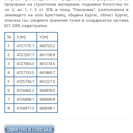
СТАНОВИЩА НА АОП
ПОКАНИ
проучване на строителни материали, подземни богатства по
БЮЛЕТИН ПРОДАЖБИ НА СИНДИЦИТЕ
чл. 2, ал. 1, т. 5 от ЗПБ в площ "Панорама", разположена в
ОБЯВЛЕНИЯ ЗА ПРЕДВАРИТЕЛНА ИНФОРМАЦИЯ
ОБЯВЛЕНИЯ ЗА ПРЕДВАРИТЕЛНА ИНФОРМАЦИЯ
землището на село Брястовец, община Бургас, област Бургас,
ОБЯВИ
описана със следните гранични точки в координатна система
БГС 2005, кадастрална:
ПРЕДВАРИТЕЛЕН КОНТРОЛ
ТЪРГОВЕ
№
Х [m]
Y [m]
СТАНОВИЩА НА АОП ПО ЗАПИТВАНИЯ
ИЗБОР НА ОДИТОРИ
1
4727175.7
660720.2
ПОКАНИ НА ТЪРГОВСКИ ДРУЖЕСТВА ЗА
2
4727267.7
661138.9
ПРЕДОСТАВЯНЕ НА ФИНАНСОВИ УСЛУГИ
3
4727056.5
661274.6
ДРУГИ
4
4727153.5
661860.7
5
4725736.7
661227.0
ТЪРГОВЕ
6
4726402.2
660878.0
7
4726668.1
660649.8
8
4726977.3
660598.1
ОБРАТНО В СПИСЪКА