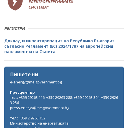
РЕГИСТРИ
Доклад и инвентаризация на Република България
съгласно Регламент (ЕС) 2024/1787 на Европейския
парламент и на Съвета
Пишете ни
e-energy@me.government.bg
Пресцентър
тел.: +359 29263 116; +359 29263 288; +359 29263 304; +359 2926
3 256
press.energy@me.government.bg
тел.: +359 2 9263 152
Министерство на енергетиката