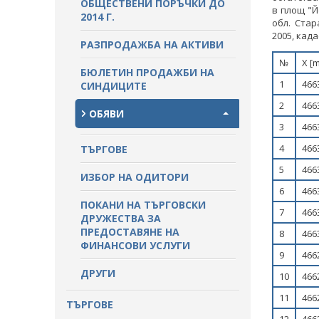
ОБЩЕСТВЕНИ ПОРЪЧКИ ДО
в площ "Й
ПРОЦЕДУРИ
2014 Г.
обл. Стар
ПАЗАРНИ КОНСУЛТАЦИИ
2005, кад
ПУБЛИЧНИ ПОКАНИ
РАЗПРОДАЖБА НА АКТИВИ
СТАНОВИЩА НА АОП
№
Х [m
ПОКАНИ
БЮЛЕТИН ПРОДАЖБИ НА
ОБЯВЛЕНИЯ ЗА ПРЕДВАРИТЕЛНА
1
466
СИНДИЦИТЕ
ИНФОРМАЦИЯ
ОБЯВЛЕНИЯ ЗА ПРЕДВАРИТЕЛНА
2
466
ИНФОРМАЦИЯ
ОБЯВИ
3
466
ПРЕДВАРИТЕЛЕН КОНТРОЛ
4
466
ТЪРГОВЕ
СТАНОВИЩА НА АОП ПО
5
466
ИЗБОР НА ОДИТОРИ
ЗАПИТВАНИЯ
6
466
ПОКАНИ НА ТЪРГОВСКИ
7
466
ДРУЖЕСТВА ЗА
ПРЕДОСТАВЯНЕ НА
8
466
ФИНАНСОВИ УСЛУГИ
9
466
ДРУГИ
10
466
11
466
ТЪРГОВЕ