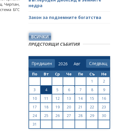
щ. Чирпан,
недра
истема БГС
Закон за подземните богатства
ВСИЧКИ
ПРЕДСТОЯЩИ СЪБИТИЯ
Предишен
Следващ
По
Вт
Ср
Че
Пе
Съ
Не
1
2
3
4
5
6
7
8
9
10
11
12
13
14
15
16
17
18
19
20
21
22
23
24
25
26
27
28
29
30
31