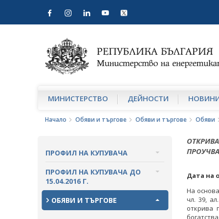
МИНИСТЕРСТВО
ДЕЙНОСТИ
НОВИН
Начало
Обяви и търгове
Обяви и търгове
Обяви
ОТКРИВА
ПРОУЧВА
ПРОФИЛ НА КУПУВАЧА
ВЪТРЕШНИ ПРАВИЛА И
ПРОФИЛ НА КУПУВАЧА ДО
Дата на 
ДОКУМЕНТИ
15.04.2016 Г.
На основа
ПРОЦЕДУРИ
ВЪТРЕШНИ ПРАВИЛА И
чл. 39, а
ОБЯВИ И ТЪРГОВЕ
ДОКУМЕНТИ
открива 
богатства 
СЪБИРАНЕ НА ОФЕРТИ С ОБЯВИ