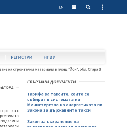
EN
Open search
Open external 
РЕГИСТРИ
НПВУ
ане на строителни материали в площ "Йон", обл. Стара Загора
СВЪРЗАНИ ДОКУМЕНТИ
ЗАГОРА
Тарифа за таксите, които се
събират в системата на
Министерство на енергетиката по
Закона за държавните такси
в връзка с
ергетиката
 подземни
Закон за съхранение на
и материали
въглероден диоксид в земните