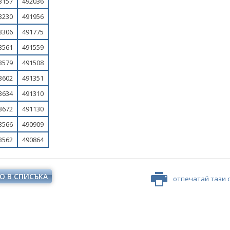
3157
492036
3230
491956
3306
491775
3561
491559
3579
491508
3602
491351
3634
491310
3672
491130
3566
490909
3562
490864
ионната кампания за
Информационната кампания за
ерализацията на
либерализацията на
ргийния пазар стартира
електроенергийния пазар стартира
О В СПИСЪКА
ъв Враца и Стара Загора
със срещи във Враца и Стара Загора
отпечатай тази 
КИ ФОТОГАЛЕРИИ
ВСИЧКИ ФОТОГАЛЕРИИ