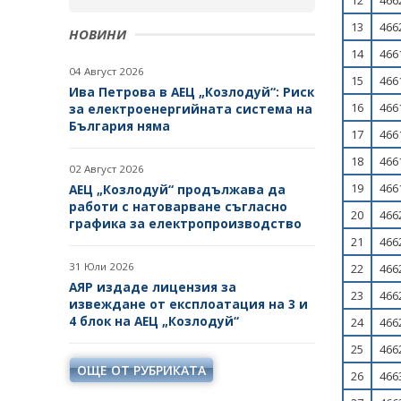
12
466
13
466
НОВИНИ
14
466
04 Август 2026
15
466
Ива Петрова в АЕЦ „Козлодуй“: Риск
16
466
за електроенергийната система на
България няма
17
466
18
466
02 Август 2026
19
466
АЕЦ „Козлодуй“ продължава да
работи с натоварване съгласно
20
466
графика за електропроизводство
21
466
31 Юли 2026
22
466
АЯР издаде лицензия за
23
466
извеждане от експлоатация на 3 и
4 блок на АЕЦ „Козлодуй“
24
466
25
466
ОЩЕ ОТ РУБРИКАТА
26
466