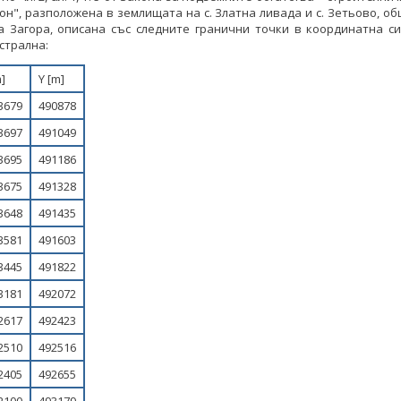
он", разположена в землищата на с. Златна ливада и с. Зетьово, об
а Загора, описана със следните гранични точки в координатна с
астрална:
]
Y [m]
3679
490878
3697
491049
3695
491186
3675
491328
3648
491435
3581
491603
3445
491822
3181
492072
2617
492423
2510
492516
2405
492655