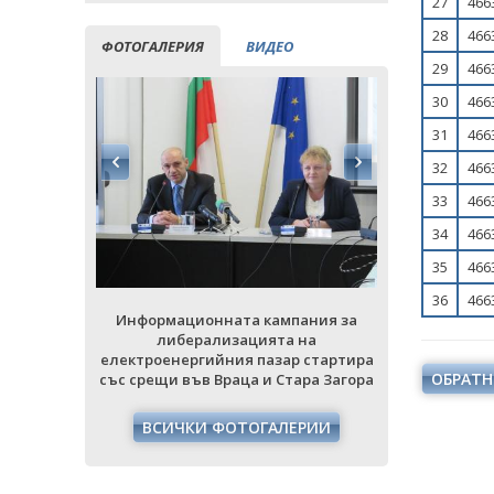
27
466
28
466
ФОТОГАЛЕРИЯ
ВИДЕО
29
466
30
466
31
466
32
466
33
466
34
466
35
466
36
466
Информационната кампания за
Информац
ания за
либерализацията на
либ
на
електроенергийния пазар стартира
електроене
 стартира
ОБРАТН
със срещи във Враца и Стара Загора
със срещи в
ра Загора
ВСИЧКИ ФОТОГАЛЕРИИ
ВСИЧ
РИИ