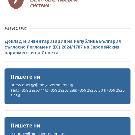
РЕГИСТРИ
Доклад и инвентаризация на Република България
съгласно Регламент (ЕС) 2024/1787 на Европейския
парламент и на Съвета
Пишете ни
press.energy@me.government.bg
тел.: +359 29263 116; +359 29263 288; +359 29263 304; +359 2926
3 256
Пишете ни
e-energy@me.government.bg