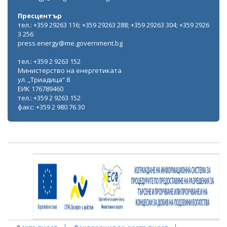
Пресцентър
тел.: +359 29263 116; +359 29263 288; +359 29263 304; +359 2926
3 256
press.energy@me.government.bg
тел.: +359 2 9263 152
Министерство на енергетиката
ул. „Триадица“ 8
ЕИК 176789460
тел.: +359 2 9263 152
факс: +359 2 980 76 30