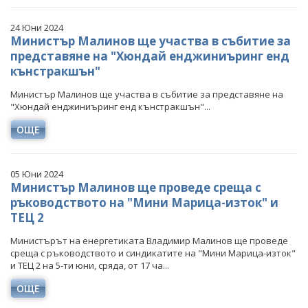
24 Юни 2024
Министър Малинов ще участва в събитие за
представяне на "Хюндай енджиниъринг енд
кънстракшън"
Министър Малинов ще участва в събитие за представяне на
"Хюндай енджиниъринг енд кънстракшън"...
ОЩЕ
05 Юни 2024
Министър Малинов ще проведе среща с
ръководството на "Мини Марица-изток" и
ТЕЦ 2
Министърът на енергетиката Владимир Малинов ще проведе
среща с ръководството и синдикатите на "Мини Марица-изток"
и ТЕЦ 2 на 5-ти юни, сряда, от 17 ча...
ОЩЕ