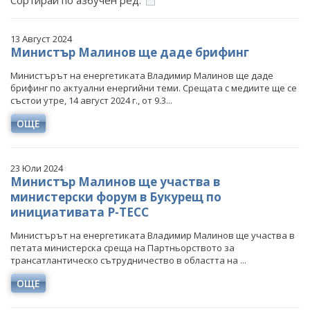
Сортирай по азбучен ред:
ФОТОГАЛЕРИЯ
ВИДЕОГАЛЕРИЯ
13 Август 2024
Министър Малинов ще даде брифинг
Министърът на енергетиката Владимир Малинов ще даде
брифинг по актуални енергийни теми. Срещата с медиите ще се
състои утре, 14 август 2024 г., от 9.3...
ОЩЕ
23 Юли 2024
Министър Малинов ще участва в
министерски форум в Букурещ по
инициативата P-TECC
Министърът на енергетиката Владимир Малинов ще участва в
петата министерска среща на Партньорството за
трансатлантическо сътрудничество в областта на ...
ОЩЕ