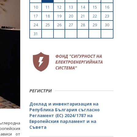
10
11
12
13
14
15
16
17
18
19
20
21
22
23
24
25
26
27
28
29
30
31
РЕГИСТРИ
Доклад и инвентаризация на
Република България съгласно
Регламент (ЕС) 2024/1787 на
Европейския парламент и на
въглеродна
Съвета
европейския
зависи от