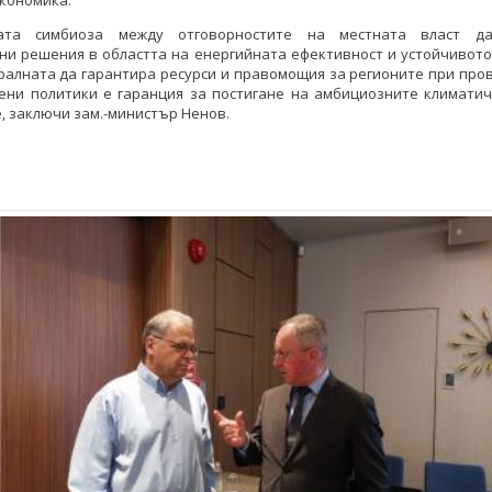
кономика.
ната симбиоза между отговорностите на местната власт да
ни решения в областта на енергийната ефективност и устойчивото
ралната да гарантира ресурси и правомощия за регионите при пр
вени политики е гаранция за постигане на амбициозните климатич
, заключи зам.-министър Ненов.