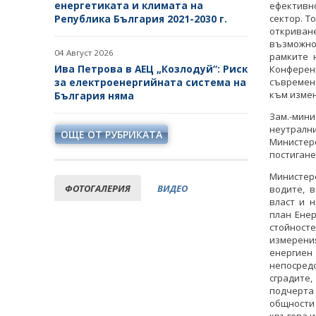
енергетиката и климата на
ефективн
Република България 2021-2030 г.
сектор. Т
открива
възможнос
04 Август 2026
рамките 
Ива Петрова в АЕЦ „Козлодуй“: Риск
Конферен
за електроенергийната система на
съвремен
към измен
България няма
Зам.-мин
неутралн
ОЩЕ ОТ РУБРИКАТА
Министер
постигане
Министер
ФОТОГАЛЕРИЯ
ВИДЕО
водите, 
власт и 
план Енер
стойносте
измерения
енергиен
непосредс
сградите
подчерта
общности