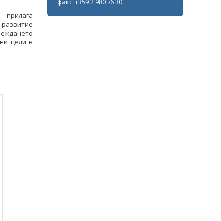
факс: +359 2 980 76 30
 прилага
 развитие
овеждането
ни цели в