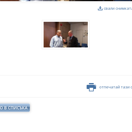
свали снимкат
отпечатай тази 
О В СПИСЪКА