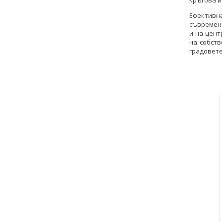
кръгова и
Ефектив
съвремен
и на цент
на собст
градовете