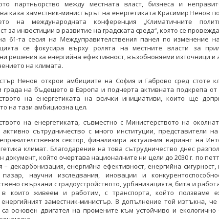
ото партньорство между местната власт, бизнеса и неправит
ова каза заместник-министърът на енергетиката Красимир Ненов п
нето на международната конференция „Климатичните полит
т за инвестиции в развитие на градската среда“, която се провежда
на 61-та сесия на Междуправителствения панел по изменение на
цията се фокусира върху ролята на местните власти за при
ни решения за енергийна ефективност, възобновяеми източници и 
ението на климата.
истър Ненов открои амбициите на София и Габрово сред стоте к
и града на бъдещето в Европа и подчерта активната подкрепа от 
ството на енергетиката на всички инициативи, които ще допр
то на тази амбициозна цел.
ството на енергетиката, съвместно с Министерството на околнат
в активно сътрудничество с много институции, представители на
неправителствения сектор, финализира актуалния вариант на Инт
гетика климат. Благодарение на това сътрудничество днес разпо
н документ, който очертава националните ни цели до 2030 г. по пет
 – декарбонизация, енергийна ефективност, енергийна сигурност
 пазар, научни изследвания, иновации и конкурентоспособно
твено свързани с градоустройството, урбанизацията, бита и работа
, в които живеем и работим, с транспорта, който ползваме е
 енергийният заместник-министър. В допълнение той изтъкна, че 
 са основен двигател на промените към устойчиво и екологично