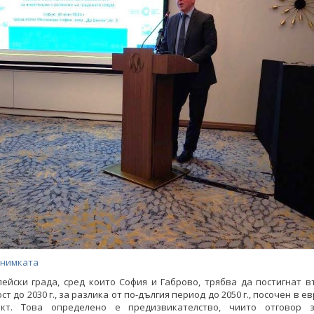
снимката
ейски града, сред които София и Габрово, трябва да постигнат 
т до 2030 г., за разлика от по-дългия период до 2050 г., посочен в 
кт. Това определено е предизвикателство, чиито отговор 