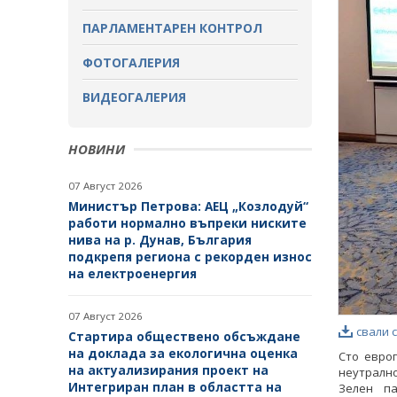
ОБСЪЖДАНЕ
ПАРЛАМЕНТАРЕН КОНТРОЛ
ЗАВЪРШИЛИ ПРОЦЕДУРИ ЗА
ОБЩЕСТВЕНО ОБСЪЖДАНЕ
ФОТОГАЛЕРИЯ
ВИДЕОГАЛЕРИЯ
НОВИНИ
07 Август 2026
Министър Петрова: АЕЦ „Козлодуй“
работи нормално въпреки ниските
нива на р. Дунав, България
подкрепя региона с рекорден износ
на електроенергия
07 Август 2026
свали 
Стартира обществено обсъждане
на доклада за екологична оценка
Сто европ
на актуализирания проект на
неутралнос
Интегриран план в областта на
Зелен па