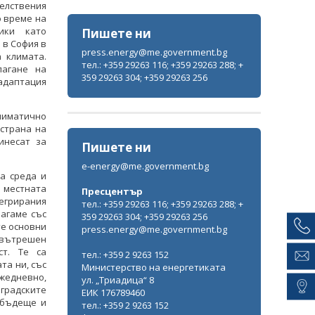
елствения
о време на
ики като
Пишете ни
 в София в
press.energy@me.government.bg
 климата.
тел.: +359 29263 116; +359 29263 288; +
лагане на
359 29263 304; +359 29263 256
адаптация
лиматично
страна на
инесат за
Пишете ни
e-energy@me.government.bg
а среда и
 местната
Пресцентър
егрирания
тел.: +359 29263 116; +359 29263 288; +
лагаме със
359 29263 304; +359 29263 256
те основни
press.energy@me.government.bg
, вътрешен
ст. Те са
тел.: +359 2 9263 152
та ни, със
Министерство на енергетиката
жедневно,
ул. „Триадица“ 8
градските
ЕИК 176789460
 бъдеще и
тел.: +359 2 9263 152