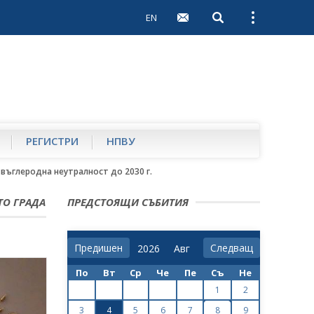
EN
Open search
Open external 
РЕГИСТРИ
НПВУ
въглеродна неутралност до 2030 г.
ТО ГРАДА
ПРЕДСТОЯЩИ СЪБИТИЯ
Предишен
Следващ
По
Вт
Ср
Че
Пе
Съ
Не
1
2
3
4
5
6
7
8
9