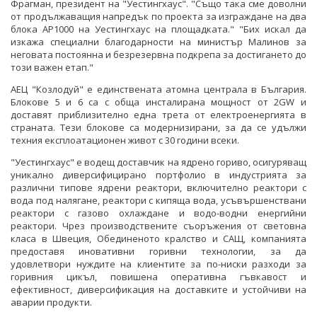
Фрагман, президент на "Уестингхаус". "Също така сме доволни
от продължаващия напредък по проекта за изграждане на два
блока AP1000 на Уестингхаус на площадката." "Бих искал да
изкажа специални благодарности на министър Малинов за
неговата постоянна и безрезервна подкрепа за достигането до
този важен етап."
АЕЦ "Козлодуй" е единствената атомна централа в България.
Блокове 5 и 6 са с обща инсталирана мощност от 2GW и
доставят приблизително една трета от електроенергията в
страната. Тези блокове са модернизирани, за да се удължи
техния експлоатационен живот с 30 години всеки.
"Уестингхаус" е водещ доставчик на ядрено гориво, осигуряващ
уникално диверсифицирано портфолио в индустрията за
различни типове ядрени реактори, включително реактори с
вода под налягане, реактори с кипяща вода, усъвършенствани
реактори с газово охлаждане и водо-водни енергийни
реактори. Чрез производствените съоръжения от световна
класа в Швеция, Обединеното кралство и САЩ, компанията
предоставя иновативни горивни технологии, за да
удовлетвори нуждите на клиентите за по-ниски разходи за
горивния цикъл, повишена оперативна гъвкавост и
ефективност, диверсификация на доставките и устойчиви на
аварии продукти.