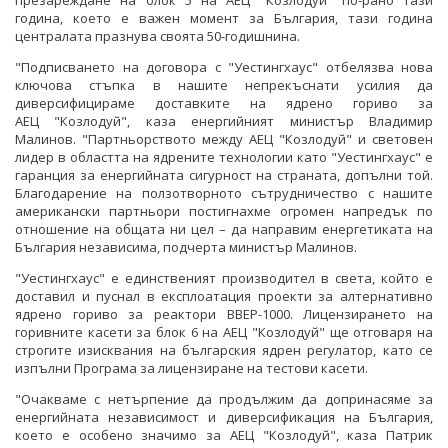
година, което е важен момент за България, тази година
централата празнува своята 50-годишнина.
"Подписването на договора с "Уестингхаус" отбелязва нова
ключова стъпка в нашите непрекъснати усилия да
диверсифицираме доставките на ядрено гориво за
АЕЦ "Козлодуй", каза енергийният министър Владимир
Малинов. "Партньорството между АЕЦ "Козлодуй" и световен
лидер в областта на ядрените технологии като "Уестингхаус" е
гаранция за енергийната сигурност на страната, допълни той.
Благодарение на ползотворното сътрудничество с нашите
американски партньори постигнахме огромен напредък по
отношение на общата ни цел – да направим енергетиката на
България независима, подчерта министър Малинов.
"Уестингхаус" е единственият производител в света, който е
доставил и пуснал в експлоатация проекти за алтернативно
ядрено гориво за реактори ВВЕР-1000. Лицензирането на
горивните касети за блок 6 на АЕЦ "Козлодуй" ще отговаря на
строгите изисквания на българския ядрен регулатор, като се
изпълни Програма за лицензиране на тестови касети.
"Очакваме с нетърпение да продължим да допринасяме за
енергийната независимост и диверсификация на България,
което е особено значимо за АЕЦ "Козлодуй", каза Патрик