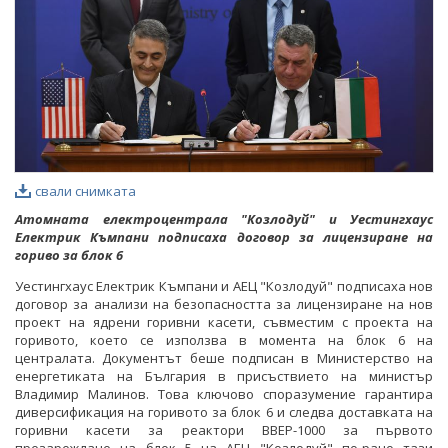
свали снимката
Атомната електроцентрала "Козлодуй" и Уестингхаус
Електрик Къмпани подписаха договор за лицензиране на
гориво за блок 6
Уестингхаус Електрик Къмпани и АЕЦ "Козлодуй" подписаха нов
договор за анализи на безопасността за лицензиране на нов
проект на ядрени горивни касети, съвместим с проекта на
горивото, което се използва в момента на блок 6 на
централата. Документът беше подписан в Министерство на
енергетиката на България в присъствието на министър
Владимир Малинов. Това ключово споразумение гарантира
диверсификация на горивото за блок 6 и следва доставката на
горивни касети за реактори ВВЕР-1000 за първото
презареждане на блок 5 на АЕЦ "Козлодуй" по-рано тази