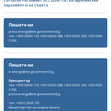
съгласно Регламент (ЕС) 2024/1787 на Европейския
парламент и на Съвета
Пишете ни
press.energy@me.government.bg
тел.: +359 29263 116; +359 29263 288; +359 29263 304; +359 2926
3 256
Пишете ни
e-energy@me.government.bg
Пресцентър
тел.: +359 29263 116; +359 29263 288; +359 29263 304; +359 2926
3 256
press.energy@me.government.bg
тел.: +359 2 9263 152
Министерство на енергетиката