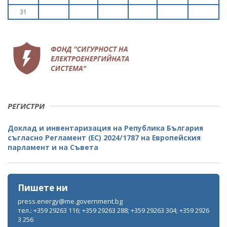
31
РЕГИСТРИ
Доклад и инвентаризация на Република България
съгласно Регламент (ЕС) 2024/1787 на Европейския
парламент и на Съвета
Пишете ни
press.energy@me.government.bg
тел.: +359 29263 116; +359 29263 288; +359 29263 304; +359 2926
3 256