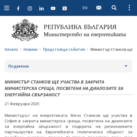
EN
Open searc
Open
Open
navigation
Начало
Новини
Предстоящи събития
Министър Станков ще уч
Подменю
НОВИНИ
МИНИСТЪР СТАНКОВ ЩЕ УЧАСТВА В ЗАКРИТА
МИНИСТЕРСКА СРЕЩА, ПОСВЕТЕНА НА ДИАЛОЗИТЕ ЗА
ПРЕДСТОЯЩИ СЪБИТИЯ
ЕНЕРГИЙНА СВЪРЗАНОСТ
21 Февруари 2025
ЗА ОБЩЕСТВЕНО ОБСЪЖДАНЕ
Министърът на енергетиката Жечо Станков ще участва в
ПРОЕКТИ ЗА ОБЩЕСТВЕНО ОБСЪЖДАНЕ
ИНТЕРВЮТА
София в закрита министерска среща, посветена на диалозите
за енергийна свързаност в подкрепа на регионалните
ЗАВЪРШИЛИ ПРОЦЕДУРИ ЗА ОБЩЕСТВЕНО
ПАРЛАМЕНТАРЕН КОНТРОЛ
партньорства на Европейската политическа общност за
ОБСЪЖДАНЕ