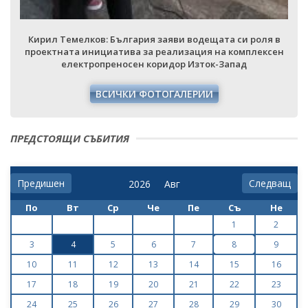
Кирил Темелков: България заяви водещата си роля в
проектната инициатива за реализация на комплексен
електропреносен коридор Изток-Запад
ВСИЧКИ ФОТОГАЛЕРИИ
ПРЕДСТОЯЩИ СЪБИТИЯ
Предишен
Следващ
По
Вт
Ср
Че
Пе
Съ
Не
1
2
3
4
5
6
7
8
9
10
11
12
13
14
15
16
17
18
19
20
21
22
23
24
25
26
27
28
29
30