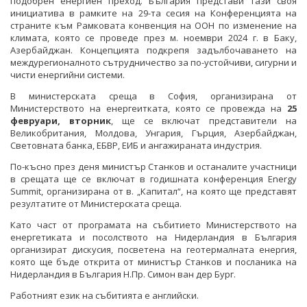
подобрен енергиен преход. България представи тази своя
инициатива в рамките на 29-та сесия на Конференцията на
ФОТОГАЛЕРИЯ
страните към Рамковата конвенция на ООН по изменение на
климата, която се проведе през м. ноември 2024 г. в Баку,
ВИДЕОГАЛЕРИЯ
Азербайджан. Концепцията подкрепя задълбочаването на
междурегионалното сътрудничество за по-устойчиви, сигурни и
чисти енергийни системи.
В министерската среща в София, организирана от
Министерството на енергеитката, която се провежда на
25
февруари, вторник
, ще се включат представители на
Великобритания, Молдова, Унгария, Гърция, Азербайджан,
Световната банка, ЕБВР, ЕИБ и ангажираната индустрия.
По-късно през деня министър Станков и останалите участници
в срещата ще се включат в годишната конференция Energy
Summit, организирана от в. „Капитал“, на която ще представят
резултатите от Министерската среща.
Като част от програмата на събитието Министерството на
енергетиката и посолството на Нидерландия в България
организират дискусия, посветена на геотермалната енергия,
която ще бъде открита от министър Станков и посланика на
Нидерландия в България Н.Пр. Симон ван дер Бург.
Работният език на събитията е английски.