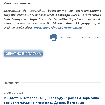
Уважаеми колеги,
Желаещите да проследят
дискусията за геотермалната
енергия
, която ще се проведе на
25 февруари 2025 г. , от 14 часа в
Club
Lounge
на
Sofia
Event
Center
(
МОЛ Парадайз
)
, трябва да
заявят своето присъствие
до 16 часа днес, 21 февруари
, на
следния имейл адрес:
press.energy@me.government.bg
.
отпечатай тази страница
ОБРАТНО В СПИСЪКА
НОВИНИ
07 Август 2026
Министър Петрова: АЕЦ „Козлодуй“ работи нормално
въпреки ниските нива на р. Дунав, България