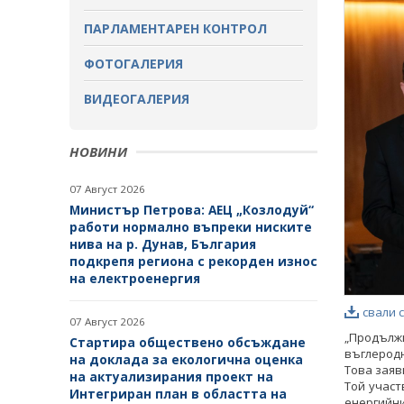
ОБСЪЖДАНЕ
ПАРЛАМЕНТАРЕН КОНТРОЛ
ЗАВЪРШИЛИ ПРОЦЕДУРИ ЗА
ОБЩЕСТВЕНО ОБСЪЖДАНЕ
ФОТОГАЛЕРИЯ
ВИДЕОГАЛЕРИЯ
НОВИНИ
07 Август 2026
Министър Петрова: АЕЦ „Козлодуй“
работи нормално въпреки ниските
нива на р. Дунав, България
подкрепя региона с рекорден износ
на електроенергия
свали 
07 Август 2026
„Продължи
Стартира обществено обсъждане
въглеродн
на доклада за екологична оценка
Това заяв
на актуализирания проект на
Той участ
Интегриран план в областта на
енергийн