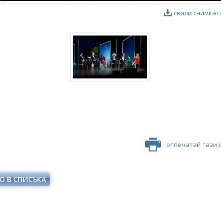
свали снимкат
отпечатай тази 
О В СПИСЪКА