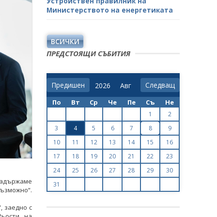
Устройствен правилник на
Министерството на енергетиката
ВСИЧКИ
ПРЕДСТОЯЩИ СЪБИТИЯ
Предишен
Следващ
По
Вт
Ср
Че
Пе
Съ
Не
1
2
3
4
5
6
7
8
9
10
11
12
13
14
15
16
17
18
19
20
21
22
23
24
25
26
27
28
29
30
 задържаме
31
възможно“.
, заедно с
ьости, на