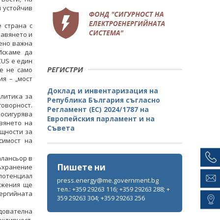
и устойчив
 страна с
лавянето и
нено важна
Искаме да
CUS е един
РЕГИСТРИ
 е не само
ия – „мост
Доклад и инвентаризация на
литика за
Република България съгласно
оворност.
Регламент (ЕС) 2024/1787 на
осигурява
Европейския парламент и на
вянето на
Съвета
ощности за
симост на
алансьор в
Пишете ни
ъхранение
 потенциал
press.energy@me.government.bg
ъжения ще
тел.: +359 29263 116; +359 29263 288; +
нергийната
359 29263 304; +359 29263 256
дователна