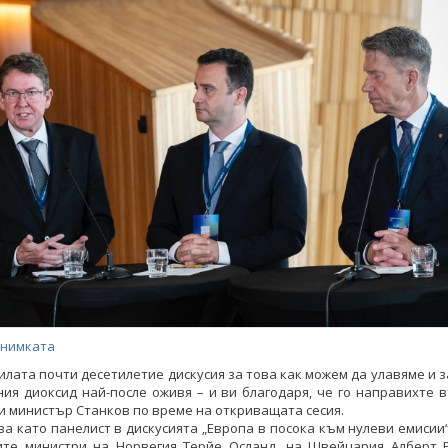
снимката
лата почти десетилетие дискусия за това как можем да улавяме и
ия диоксид най-после оживя – и ви благодаря, че го направихте 
и министър Станков по време на откриващата сесия.
ва като панелист в дискусията „Европа в посока към нулеви емисии“
ите министри на Норвегия Терйе Осланд, на Швейцария Алберт Р