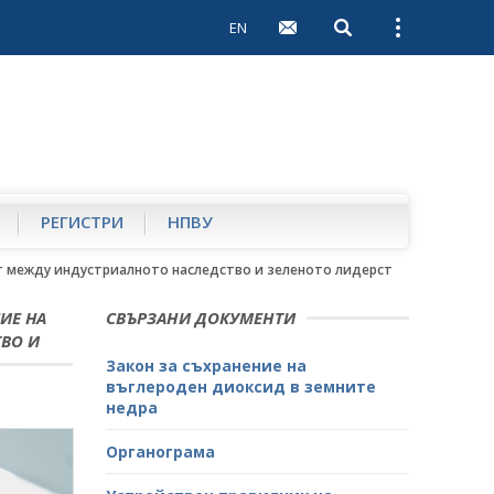
EN
Open search
Open external 
РЕГИСТРИ
НПВУ
ст между индустриалното наследство и зеленото лидерство
ИЕ НА
СВЪРЗАНИ ДОКУМЕНТИ
ВО И
Закон за съхранение на
въглероден диоксид в земните
недра
Органограма