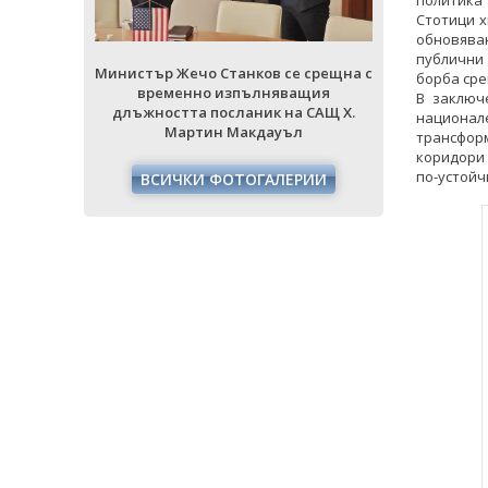
политика
Стотици х
обновява
публични
 срещна с
Министър Жечо Станков се срещна с
Министър Же
борба сре
ащия
временно изпълняващия
време
В заключ
 САЩ Х.
длъжността посланик на САЩ Х.
длъжностт
национал
л
Мартин Макдауъл
Ма
трансфор
коридори 
по-устойч
РИИ
ВСИЧКИ ФОТОГАЛЕРИИ
ВСИЧ