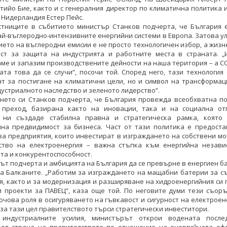
тийо Бие, както и с генералния директор по климатична политика 
 Нидерландия Естер Пейс.
стниците в събитието министър Станков подчерта, че България е
ай-въглеродно-интензивните енергийни системи в Европа. Затова у
ето на въглеродни емисии е не просто технологичен избор, а жиз
ст за защита на индустрията и работните места в страната. „
ме и запазим производствените дейности на наша територия – а C
та това да се случи“, посочи той. Според него, тази технология
т за постигане на климатични цели, но и символ на трансформац
устриалното наследство и зеленото лидерство“.
ането си Станков подчерта, че България провежда всеобхватна по
 преход, базирана както на иновации, така и на социална отг
 ни създаде стабилна правна и стратегическа рамка, която 
чна предвидимост за бизнеса. Част от тази политика е предоста
за предприятия, които инвестират в изграждането на собствени м
ство на електроенергия – важна стъпка към енергийна незави
та и конкурентоспособност.
т подчерта и амбицията на България да се превърне в енергиен б
на Балканите. „Работим за изграждането на мащабни батерии за с
я, както и за модернизация и разширяване на хидроенергийния си
и проекти за ПАВЕЦ“, каза още той. По неговите думи тези съор
ючова роля в осигуряването на гъвкавост и сигурност на електрое
 за тази цел правителството търси стратегически инвеститори.
индустриалните усилия, министърът открои водената после