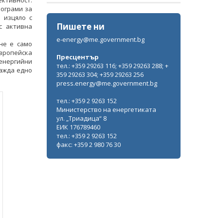
ктивност.
рограми за
 изцяло с
Пишете ни
с активна
Министър Жечо Станков се срещна с
e-energy@me.government.bg
временно изпълняващия
не е само
длъжността посланик на САЩ Х.
вропейска
Пресцентър
Мартин Макдауъл
енергийни
тел.: +359 29263 116; +359 29263 288; +
ражда едно
359 29263 304; +359 29263 256
ВСИЧКИ ФОТОГАЛЕРИИ
press.energy@me.government.bg
тел.: +359 2 9263 152
Министерство на енергетиката
ул. „Триадица“ 8
ЕИК 176789460
тел.: +359 2 9263 152
факс: +359 2 980 76 30