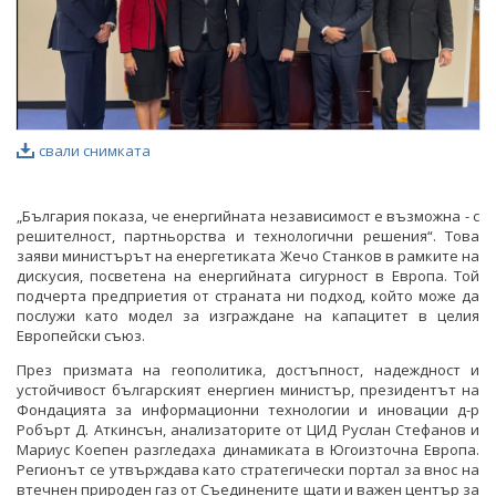
свали снимката
„България показа, че енергийната независимост е възможна - с
решителност, партньорства и технологични решения“. Това
заяви министърът на енергетиката Жечо Станков в рамките на
дискусия, посветена на енергийната сигурност в Европа. Той
подчерта предприетия от страната ни подход, който може да
послужи като модел за изграждане на капацитет в целия
Европейски съюз.
През призмата на геополитика, достъпност, надеждност и
устойчивост българският енергиен министър, президентът на
Фондацията за информационни технологии и иновации д-р
Робърт Д. Аткинсън, анализаторите от ЦИД Руслан Стефанов и
Мариус Коепен разгледаха динамиката в Югоизточна Европа.
Регионът се утвърждава като стратегически портал за внос на
втечнен природен газ от Съединените щати и важен център за