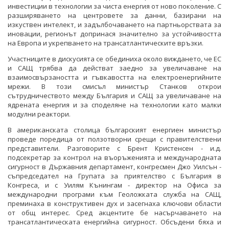
инвестиции в технологии за чиста енергия от ново поколение. С
разширяването на центровете за данни, базирани на
изкуствен интелект, и задълбочаването на партньорствата за
иновации, регионът допринася значително за устойчивостта
на Европа и укрепването на трансатлантическите връзки.
Участниците в дискусията се обединиха около виждането, че ЕС
и САЩ трябва да действат заедно за увеличаване на
взаимосвързаността и гъвкавостта на електроенергийните
мрежи. В този смисъл министър Станков открои
сътрудничеството между България и САЩ за увеличаване на
ядрената енергия и за споделяне на технологии като малки
модулни реактори.
В американската столица българският енергиен министър
проведе поредица от ползотворни срещи с правителствени
представители. Разговорите с Брент Кристенсен - и.д.
подсекретар за контрол на въоръженията и международната
сигурност в Държавния департамент, конгресмен Джо Уилсън -
съпредседател на Групата за приятелство с България в
Конгреса, и с Уилям Кънингам - директор на Офиса за
международни програми към Геоложката служба на САЩ,
преминаха в конструктивен дух и засегнаха ключови области
от общ интерес. Сред акцентите бе насърчаването на
трансатлантическата енергийна сигурност. Обсъдени бяха и