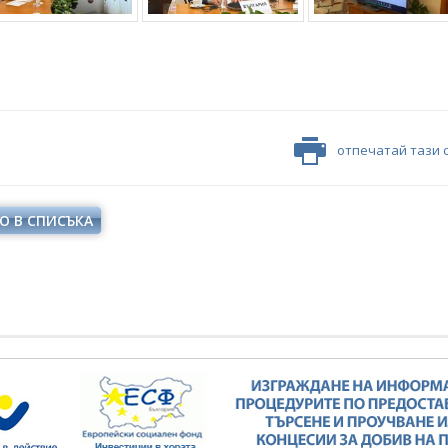
отпечатай тази 
О В СПИСЪКА