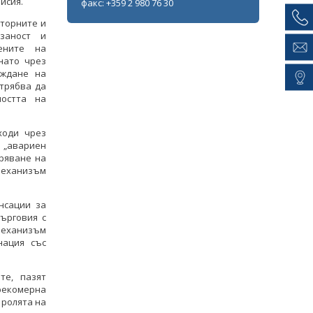
исия.
факс: +359 2 980 76 30
торните и
рзаност и
ените на
нато чрез
еждане на
трябва да
ността на
ходи чрез
 „авариен
оряване на
механизъм
нсации за
ърговия с
 механизъм
нация със
те, пазят
рекомерна
 ролята на