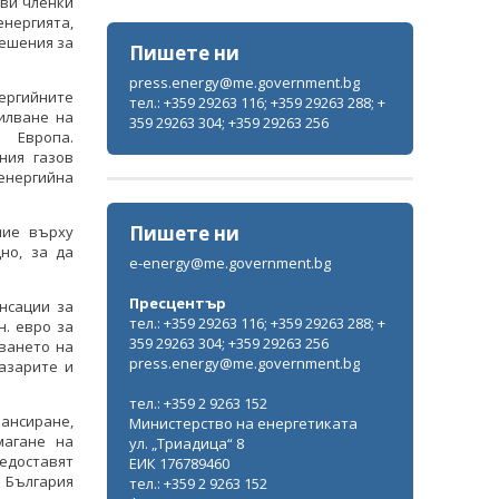
ави членки
енергията,
решения за
Пишете ни
press.energy@me.government.bg
ергийните
тел.: +359 29263 116; +359 29263 288; +
илване на
359 29263 304; +359 29263 256
 Европа.
ния газов
енергийна
Пишете ни
ние върху
но, за да
e-energy@me.government.bg
Пресцентър
нсации за
тел.: +359 29263 116; +359 29263 288; +
н. евро за
359 29263 304; +359 29263 256
аването на
press.energy@me.government.bg
азарите и
тел.: +359 2 9263 152
нансиране,
Министерство на енергетиката
магане на
ул. „Триадица“ 8
редоставят
ЕИК 176789460
 България
тел.: +359 2 9263 152