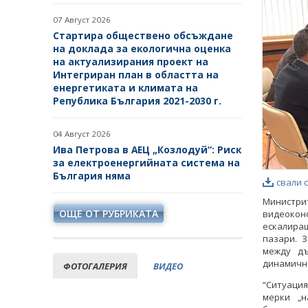
07 Август 2026
Стартира обществено обсъждане
на доклада за екологична оценка
на актуализирания проект на
Интегриран план в областта на
енергетиката и климата на
Република България 2021-2030 г.
04 Август 2026
Ива Петрова в АЕЦ „Козлодуй“: Риск
за електроенергийната система на
България няма
свали 
Министр
ОЩЕ ОТ РУБРИКАТА
видеокон
ескалира
пазари. 
между д
динамична
ФОТОГАЛЕРИЯ
ВИДЕО
“Ситуация
мерки „н