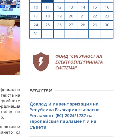
10
11
12
13
14
15
16
17
18
19
20
21
22
23
24
25
26
27
28
29
30
31
формална
РЕГИСТРИ
текста на
ергийните
Доклад и инвентаризация на
ординация
Република България съгласно
говор на
Регламент (ЕС) 2024/1787 на
р.
Европейския парламент и на
 реактивни
Съвета
ването си