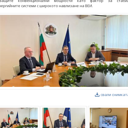
уващите конвенционални мощности като фактор за стаби
ергийните системи с широкото навлизане на ВЕИ.
свали снимкат