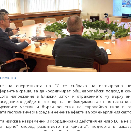
снимката
ите на енергетиката на ЕС се събраха на извънредна не
ферентна среща, за да координират общ европейски подход в кон
щото напрежение в Близкия изток и отражението му върху ен
Заседанието дойде в отговор на необходимостта от по-тясна ко
ържавите членки и бързи решения на европейско ниво в от
та геополитическа среда и нейните ефекти върху енергийния секто
та изисква навременни и координирани действия на ниво ЕС, а не
а парче“ според развитието на кризата”, подчерта в изказ