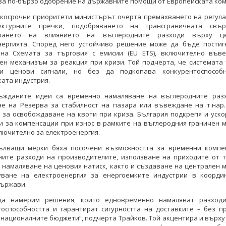
за по-бързо одобрение на държавните помощи от Европейската ком
ткосрочни приоритети министърът очерта премахването на регула
уктурните пречки, подобряването на трансграничната свъ
аването на влиянието на въглеродните разходи върху ц
нергията. Според него устойчиво решение може да бъде постиг
на Схемата за търговия с емисии (EU ETS), включително във
ен механизъм за реакция при кризи. Той подчерта, че системата 
и ценови сигнали, но без да подкопава конкурентоспособ
ата индустрия.
ъжданите идеи са временно намаляване на въглеродните раз
не на Резерва за стабилност на пазара или въвеждане на т.нар.
 за освобождаване на квоти при криза. България подкрепя и уск
и за компенсации при износ в рамките на въглеродния граничен 
ключително за електроенергия.
ълващи мерки бяха посочени възможността за временни компе
ните разходи на производителите, използване на приходите от т
 намаляване на ценовия натиск, както и създаване на централен
уване на електроенергия за енергоемките индустрии в коорди
държави.
да намерим решения, които едновременно намаляват разходи
тоспособността и гарантират сигурността на доставките – без п
 националните бюджети“, подчерта Трайков. Той акцентира и върху