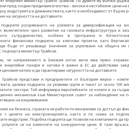
ят енергиен министър Трайчо Трайков. По думите му всички държ
ени пред сходни предизвикателства – високи и нестабилни цени на 
рху индустрията и домакинствата, както и необходимост от бързи 
не на сигурността на доставките.
 подкрепя ускоряването на усилията за диверсификация на ен
и, включително чрез развитие на газовата инфраструктура и зас
лното сътрудничество, особено в Централна и Югоизточна
нната финансова подкрепа за ключови проекти, като Вертикал
 ще бъде от решаващо значение за укрепване на общата ни 
”, подчерта министър Трайков.
чи, че напрежението в Близкия изток вече има пряко отраже
те енергийни пазари и затова е важно в ЕС да действаме заед
 ценовия натиск и да гарантираме сигурността на доставките.
 Трайков представи и предприетите от България мерки – компе
вата, целева подкрепа за уязвими групи и пакет от около 100 мл
натите сектори. Той информира европейските си колеги и за създ
ционен механизъм към Министерския съвет за наблюдение на п
тяване на изкривявания.
ние на бизнеса, страната ни работи по механизми за достъп до фи
о с цените на електроенергията, както и по схема за подпо
ите индустрии. Подобна подкрепа ще позволи на компаниите да п
и услугите си на клиентите на конкурентни цени. В тази връзка