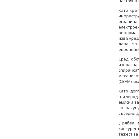
настоява 
Като кра
инфрастр
огранич
електрое
реформа 
извънред
дава ясн
европейск
Сред обс
използва
спирачка“
механизм
(CBAM), в
Като доп
въглерод
емисии за
за закуп
съседни 
„Трябва 
конкурен
тежест за