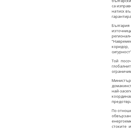
български
са изправ
натиск въ
гарантира
България
източниц
региона
“Навреме
коридор,
сигурност
Той посо
глобални
ограничим
Министър
домакинст
най-засег
координа
предотвра
По отноше
обвързан
енергоемк
стоките 