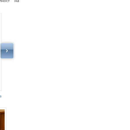
лност на
а