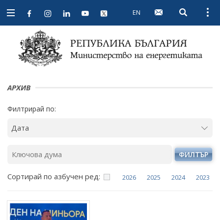
EN
Open searc
Open
Open
navigation
АРХИВ
Филтрирай по:
ФИЛТЪР
Сортирай по азбучен ред:
2026
2025
2024
2023
Януари
Януари
Януари
Януари
Февруари
Февруари
Февруари
Февруари