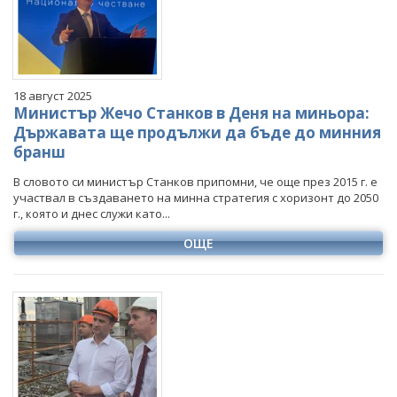
Март
Март
Март
Март
Април
Април
Април
Април
Май
Май
Май
Май
Юни
Юни
Юни
Юни
18 август 2025
Юли
Юли
Юли
Юли
Министър Жечо Станков в Деня на миньора:
Август
Август
Август
Държавата ще продължи да бъде до минния
бранш
Септември
Септември
Септември
Октомври
Октомври
Октомври
В словото си министър Станков припомни, че още през 2015 г. е
участвал в създаването на минна стратегия с хоризонт до 2050
Ноември
Ноември
Ноември
г., която и днес служи като...
Декември
Декември
Декември
ОЩЕ