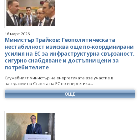
Март
Март
Март
Март
Април
Април
Април
Април
Май
Май
Май
Май
Юни
Юни
Юни
Юни
16 март 2026
Юли
Юли
Юли
Юли
Министър Трайков: Геополитическата
Август
Август
Август
нестабилност изисква още по-координирани
усилия на ЕС за инфраструктурна свързаност,
Септември
Септември
Септември
сигурно снабдяване и достъпни цени за
Октомври
Октомври
Октомври
потребителите
Ноември
Ноември
Ноември
Служебният министър на енергетиката взе участие в
Декември
Декември
Декември
заседание на Съвета на ЕС по енергетика...
ОЩЕ