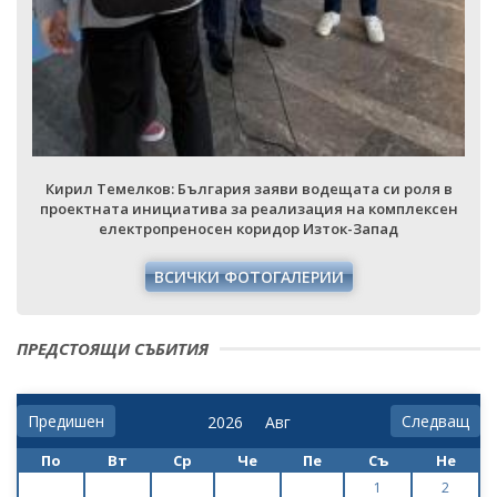
Кирил Темелков: България заяви водещата си роля в
проектната инициатива за реализация на комплексен
електропреносен коридор Изток-Запад
ВСИЧКИ ФОТОГАЛЕРИИ
ПРЕДСТОЯЩИ СЪБИТИЯ
Предишен
Следващ
По
Вт
Ср
Че
Пе
Съ
Не
1
2