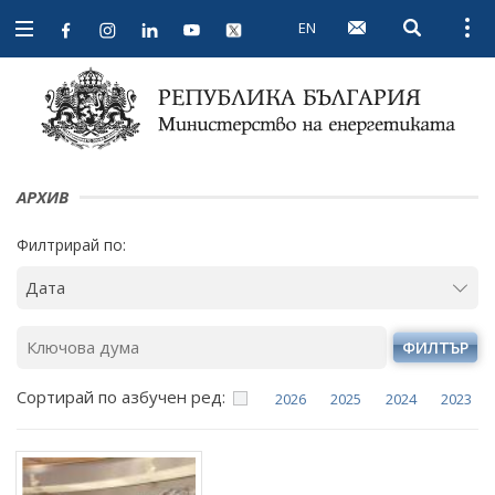
EN
Open searc
Open
Open
navigation
АРХИВ
Филтрирай по:
ФИЛТЪР
Сортирай по азбучен ред:
2026
2025
2024
2023
Януари
Януари
Януари
Януари
Февруари
Февруари
Февруари
Февруари