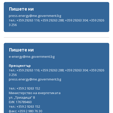
Пишете ни
press.energy@me.government.bg
тел.: +359 29263 116; +359 29263 288; +359 29263 304; +359 2926
3 256
Пишете ни
e-energy@me.government.bg
Пресцентър
тел.: +359 29263 116; +359 29263 288; +359 29263 304; +359 2926
3 256
press.energy@me.government.bg
тел.: +359 2 9263 152
Министерство на енергетиката
ул. „Триадица“ 8
ЕИК 176789460
тел.: +359 2 9263 152
факс: +359 2 980 76 30