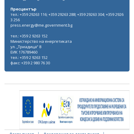
Пресцентър
тел.: +359 29263 116; +359 29263 288; +359 29263 304; +359 2926
3 256
press.energy@me.government.bg
тел.: +359 2 9263 152
Министерство на енергетиката
ул. „Триадица“ 8
ЕИК 176789460
тел.: +359 2 9263 152
факс: +359 2 980 76 30