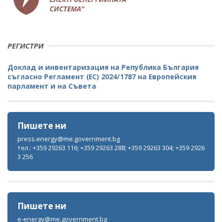
РЕГИСТРИ
Доклад и инвентаризация на Република България
съгласно Регламент (ЕС) 2024/1787 на Европейския
парламент и на Съвета
Пишете ни
press.energy@me.government.bg
тел.: +359 29263 116; +359 29263 288; +359 29263 304; +359 2926
3 256
Пишете ни
e-energy@me.government.bg