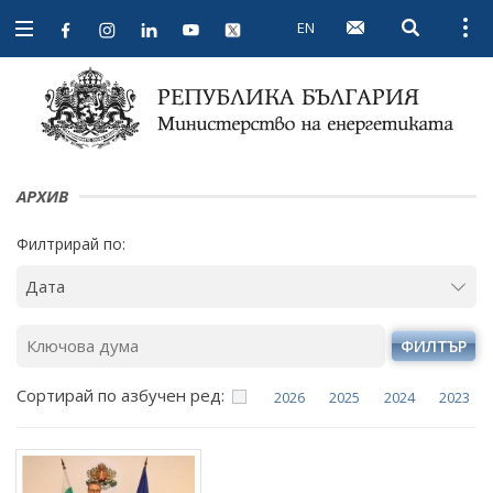
EN
Open searc
Open
Open
navigation
АРХИВ
Филтрирай по:
ФИЛТЪР
Сортирай по азбучен ред:
2026
2025
2024
2023
Януари
Януари
Януари
Януари
Февруари
Февруари
Февруари
Февруари