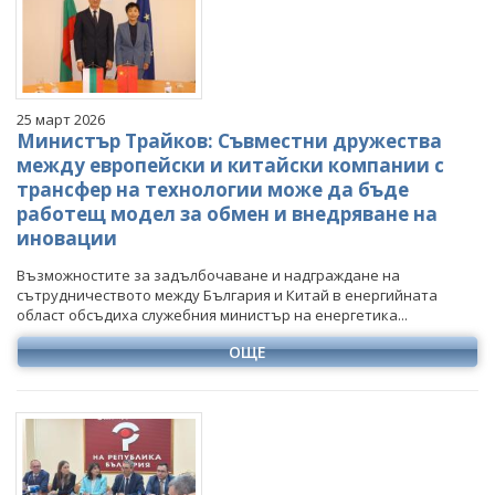
Март
Март
Март
Март
Април
Април
Април
Април
Май
Май
Май
Май
Юни
Юни
Юни
Юни
25 март 2026
Юли
Юли
Юли
Юли
Министър Трайков: Съвместни дружества
Август
Август
Август
между европейски и китайски компании с
трансфер на технологии може да бъде
Септември
Септември
Септември
работещ модел за обмен и внедряване на
Октомври
Октомври
Октомври
иновации
Ноември
Ноември
Ноември
Възможностите за задълбочаване и надграждане на
Декември
Декември
Декември
сътрудничеството между България и Китай в енергийната
област обсъдиха служебния министър на енергетика...
ОЩЕ