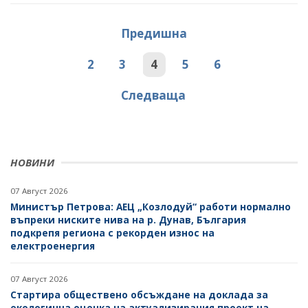
Предишна
2
3
4
5
6
Следваща
НОВИНИ
07 Август 2026
Министър Петрова: АЕЦ „Козлодуй“ работи нормално
въпреки ниските нива на р. Дунав, България
подкрепя региона с рекорден износ на
електроенергия
07 Август 2026
Стартира обществено обсъждане на доклада за
екологична оценка на актуализирания проект на