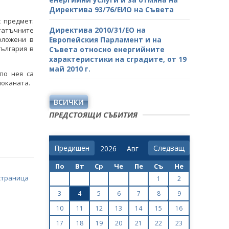
Директива 93/76/ЕИО на Съвета
 предмет:
Директива 2010/31/ЕО на
статъчните
оложени в
Европейския Парламент и на
ългария в
Съвета относно енергийните
характеристики на сградите, от 19
май 2010 г.
по нея са
поканата.
ВСИЧКИ
ПРЕДСТОЯЩИ СЪБИТИЯ
Предишен
Следващ
По
Вт
Ср
Че
Пе
Съ
Не
страница
1
2
3
4
5
6
7
8
9
10
11
12
13
14
15
16
17
18
19
20
21
22
23