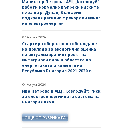
Министър Петрова: АЕЦ „Козлодуй“
ОБЯВЛЕНИЯ ЗА ПРЕДВАРИТЕЛНА
работи нормално въпреки ниските
ИНФОРМАЦИЯ
ОБЯВИ
нива на р. Дунав, България
подкрепя региона с рекорден износ
ПРЕДВАРИТЕЛЕН КОНТРОЛ
ТЪРГОВЕ
на електроенергия
СТАНОВИЩА НА АОП ПО
ИЗБОР НА ОДИТОРИ
07 Август 2026
ЗАПИТВАНИЯ
Стартира обществено обсъждане
ПОКАНИ НА ТЪРГОВСКИ
на доклада за екологична оценка
ДРУЖЕСТВА ЗА ПРЕДОСТАВЯНЕ
на актуализирания проект на
НА ФИНАНСОВИ УСЛУГИ
Интегриран план в областта на
енергетиката и климата на
ДРУГИ
Република България 2021-2030 г.
04 Август 2026
Ива Петрова в АЕЦ „Козлодуй“: Риск
за електроенергийната система на
България няма
ОЩЕ ОТ РУБРИКАТА