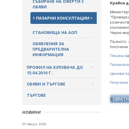
СЪБИРАНЕ НА ОФЕРТИ С
Крайна д
ОБЯВИ
Министер
"Проверка
ПАЗАРНИ КОНСУЛТАЦИИ
количест
континен
СТАНОВИЩА НА АОП
Черно мор
Пълното 
ОБЯВЛЕНИЯ ЗА
посочени 
ПРЕДВАРИТЕЛНА
ИНФОРМАЦИЯ
Покана
за
Техничес
ПРОФИЛ НА КУПУВАЧА ДО
15.04.2016 Г.
Ценови п
Получени
ВЪТРЕШНИ ПРАВИЛА И
ОБЯВИ И ТЪРГОВЕ
ДОКУМЕНТИ
ОБЩЕСТВЕНИ ПОРЪЧКИ ДО 2014
ТЪРГОВЕ
ОБРАТН
ПРОЦЕДУРИ
Г.
ПУБЛИЧНИ ПОКАНИ
РАЗПРОДАЖБА НА АКТИВИ
НОВИНИ
ПОКАНИ
БЮЛЕТИН ПРОДАЖБИ НА
07 Август 2026
СИНДИЦИТЕ