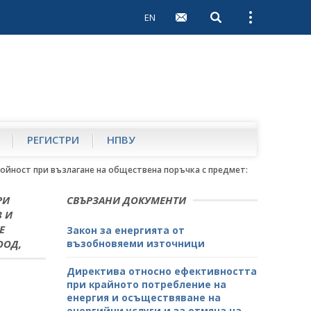
EN
Open search
Open external 
РЕГИСТРИ
НПВУ
ойност при възлагане на обществена поръчка с предмет: "Проверка, ан
РИ
СВЪРЗАНИ ДОКУМЕНТИ
З И
Е
Закон за енергията от
ООД,
възобновяеми източници
Директива относно ефективността
при крайното потребление на
енергия и осъществяване на
енергийни услуги и за отмяна на