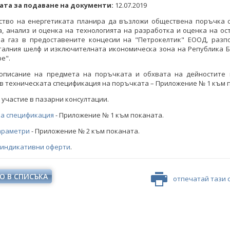
ата за подаване на документи:
12.07.2019
ство на енергетиката планира да възложи обществена поръчка с
, анализ и оценка на технологията на разработка и оценка на о
ва газ в предоставените концесии на "Петрокелтик" ЕООД, разп
талния шелф и изключителната икономическа зона на Република Б
е".
описание на предмета на поръчката и обхвата на дейностите 
в техническата спецификация на поръчката – Приложение № 1 към 
 участие в пазарни консултации.
ка спецификация
- Приложение № 1 към поканата.
араметри
- Приложение № 2 към поканата.
 индикативни оферти
.
О В СПИСЪКА
отпечатай тази 