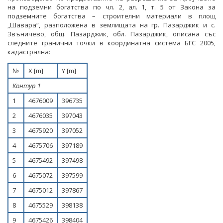
СТАНОВИЩА НА АОП
ПОКАНИ
на подземни богатства по чл. 2, ал. 1, т. 5 от Закона за
БЮЛЕТИН ПРОДАЖБИ НА СИНДИЦИТЕ
подземните богатства – строителни материали в площ
ОБЯВЛЕНИЯ ЗА ПРЕДВАРИТЕЛНА ИНФОРМАЦИЯ
ОБЯВЛЕНИЯ ЗА ПРЕДВАРИТЕЛНА ИНФОРМАЦИЯ
„Шавара“, разположена в землищата на гр. Пазарджик и с.
ОБЯВИ
Звъничево, общ. Пазарджик, обл. Пазарджик, описана със
следните гранични точки в координатна система БГС 2005,
ПРЕДВАРИТЕЛЕН КОНТРОЛ
ТЪРГОВЕ
кадастрална:
СТАНОВИЩА НА АОП ПО ЗАПИТВАНИЯ
№
ИЗБОР НА ОДИТОРИ
Х [m]
Y [m]
Контур 1
ПОКАНИ НА ТЪРГОВСКИ ДРУЖЕСТВА ЗА
ПРЕДОСТАВЯНЕ НА ФИНАНСОВИ УСЛУГИ
1
4676009
396735
2
4676035
397043
ДРУГИ
3
4675920
397052
ТЪРГОВЕ
4
4675706
397189
5
4675492
397498
6
4675072
397599
7
4675012
397867
8
4675529
398138
9
4675426
398404