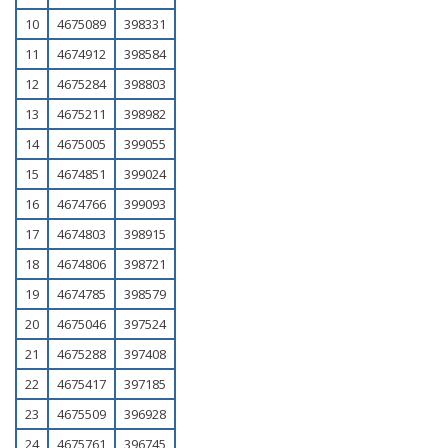
10
4675089
398331
11
4674912
398584
12
4675284
398803
13
4675211
398982
14
4675005
399055
15
4674851
399024
16
4674766
399093
17
4674803
398915
18
4674806
398721
19
4674785
398579
20
4675046
397524
21
4675288
397408
22
4675417
397185
23
4675509
396928
24
4675761
396745