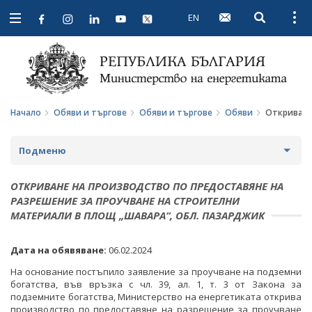
EN
Open searc
Open
Open
navigation
Начало
Обяви и търгове
Обяви и търгове
Обяви
Откриване
Подменю
ПРОФИЛ НА КУПУВАЧА
ОТКРИВАНЕ НА ПРОИЗВОДСТВО ПО ПРЕДОСТАВЯНЕ НА
РАЗРЕШЕНИЕ ЗА ПРОУЧВАНЕ НА СТРОИТЕЛНИ
ВЪТРЕШНИ ПРАВИЛА И ДОКУМЕНТИ
ПРОФИЛ НА КУПУВАЧА ДО 15.04.2016 Г.
МАТЕРИАЛИ В ПЛОЩ „ШАВАРА“, ОБЛ. ПАЗАРДЖИК
ПРОЦЕДУРИ
ВЪТРЕШНИ ПРАВИЛА И ДОКУМЕНТИ
ОБЯВИ И ТЪРГОВЕ
Дата на обявяване:
06.02.2024
СЪБИРАНЕ НА ОФЕРТИ С ОБЯВИ
ПРОЦЕДУРИ
ОБЩЕСТВЕНИ ПОРЪЧКИ ДО 2014 Г.
На основание постъпило заявление за проучване на подземни
богатства, във връзка с чл. 39, ал. 1, т. 3 от Закона за
ПАЗАРНИ КОНСУЛТАЦИИ
ПУБЛИЧНИ ПОКАНИ
РАЗПРОДАЖБА НА АКТИВИ
подземните богатства, Министерство на енергетиката открива
производство по предоставяне на разрешение за проучване