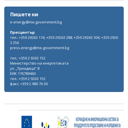
Пишете ни
e-energy@me.government.bg
Пресцентър
тел.: +359 29263 116; +359 29263 288; +359 29263 304; +359 2926
3 256
press.energy@me.government.bg
тел.: +359 2 9263 152
Министерство на енергетиката
ул. „Триадица“ 8
ЕИК 176789460
тел.: +359 2 9263 152
факс: +359 2 980 76 30