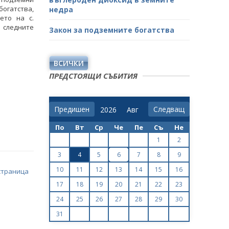
гатства,
недра
ето на с.
 следните
Закон за подземните богатства
ВСИЧКИ
ПРЕДСТОЯЩИ СЪБИТИЯ
Предишен
Следващ
По
Вт
Ср
Че
Пе
Съ
Не
1
2
3
4
5
6
7
8
9
10
11
12
13
14
15
16
страница
17
18
19
20
21
22
23
24
25
26
27
28
29
30
31