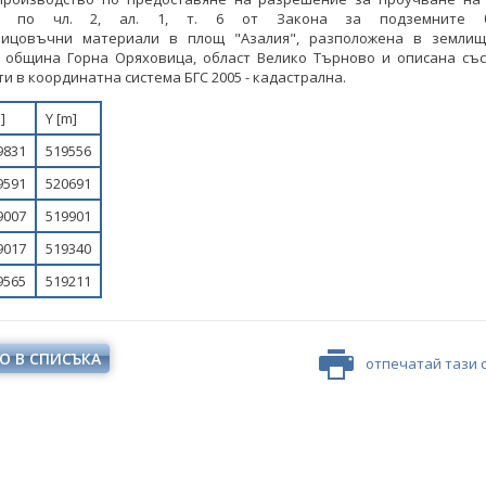
ва по чл. 2, ал. 1, т. 6 от Закона за подземните бо
лицовъчни материали в площ "Азалия", разположена в землищ
, община Горна Оряховица, област Велико Търново и описана със
и в координатна система БГС 2005 - кадастрална.
]
Y [m]
9831
519556
9591
520691
9007
519901
9017
519340
9565
519211
О В СПИСЪКА
отпечатай тази 