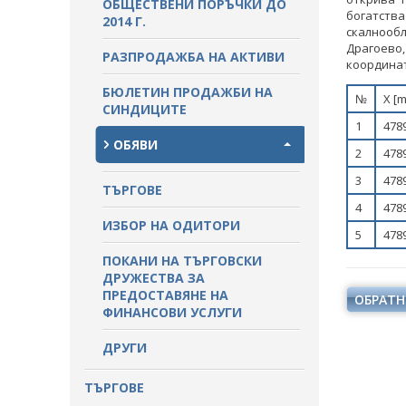
ОБЩЕСТВЕНИ ПОРЪЧКИ ДО
ПРОЦЕДУРИ
богатст
2014 Г.
скалнооб
ПАЗАРНИ КОНСУЛТАЦИИ
Драгоево
ПУБЛИЧНИ ПОКАНИ
РАЗПРОДАЖБА НА АКТИВИ
координат
СТАНОВИЩА НА АОП
ПОКАНИ
БЮЛЕТИН ПРОДАЖБИ НА
№
Х [m
ОБЯВЛЕНИЯ ЗА ПРЕДВАРИТЕЛНА
СИНДИЦИТЕ
ИНФОРМАЦИЯ
ОБЯВЛЕНИЯ ЗА ПРЕДВАРИТЕЛНА
1
478
ИНФОРМАЦИЯ
ОБЯВИ
2
478
ПРЕДВАРИТЕЛЕН КОНТРОЛ
3
478
ТЪРГОВЕ
4
478
СТАНОВИЩА НА АОП ПО
ИЗБОР НА ОДИТОРИ
ЗАПИТВАНИЯ
5
478
ПОКАНИ НА ТЪРГОВСКИ
ДРУЖЕСТВА ЗА
ПРЕДОСТАВЯНЕ НА
ОБРАТН
ФИНАНСОВИ УСЛУГИ
ДРУГИ
ТЪРГОВЕ