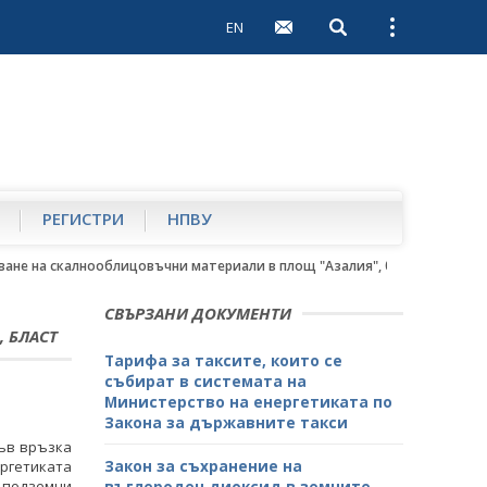
EN
Open search
Open external 
РЕГИСТРИ
НПВУ
ване на скалнооблицовъчни материали в площ "Азалия", бласт Велико 
СВЪРЗАНИ ДОКУМЕНТИ
 БЛАСТ
Тарифа за таксите, които се
събират в системата на
Министерство на енергетиката по
Закона за държавните такси
във връзка
Закон за съхранение на
ергетиката
 подземни
въглероден диоксид в земните