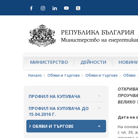
МИНИСТЕРСТВО
ДЕЙНОСТИ
НОВИН
Начало
Обяви и търгове
Обяви и търгове
Обяви
ОТКРИВА
ПРОУЧВА
ПРОФИЛ НА КУПУВАЧА
ВЕЛИКО 
ВЪТРЕШНИ ПРАВИЛА И
ПРОФИЛ НА КУПУВАЧА ДО
ДОКУМЕНТИ
15.04.2016 Г.
Дата на 
ПРОЦЕДУРИ
ВЪТРЕШНИ ПРАВИЛА И
ОБЯВИ И ТЪРГОВЕ
На основа
ДОКУМЕНТИ
с чл. 39,
СЪБИРАНЕ НА ОФЕРТИ С ОБЯВИ
открива 