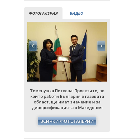
ФОТОГАЛЕРИЯ
ВИДЕО
тите, по
Теменужка Петкова: Проектите, по
Теменужка 
газовата
които работи България в газовата
които рабо
ие и за
област, ще имат значение и за
област, 
кедония
диверсификацията в Македония
диверсиф
РИИ
ВСИЧКИ ФОТОГАЛЕРИИ
ВСИЧ