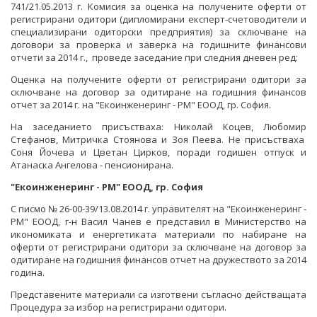
СТАНОВИЩА НА АОП
ПОКАНИ
741/21.05.2013 г. Комисия за оценка на получените оферти от
БЮЛЕТИН ПРОДАЖБИ НА СИНДИЦИТЕ
регистрирани одитори (дипломирани експерт-счетоводители и
специализирани одиторски предприятия) за сключване на
ОБЯВЛЕНИЯ ЗА ПРЕДВАРИТЕЛНА ИНФОРМАЦИЯ
ОБЯВЛЕНИЯ ЗА ПРЕДВАРИТЕЛНА ИНФОРМАЦИЯ
ОБЯВИ
договори за проверка и заверка на годишните финансови
отчети за 2014 г., проведе заседание при следния дневен ред:
ПРЕДВАРИТЕЛЕН КОНТРОЛ
ТЪРГОВЕ
Оценка на получените оферти от регистрирани одитори за
СТАНОВИЩА НА АОП ПО ЗАПИТВАНИЯ
сключване на договор за одитиране на годишния финансов
ИЗБОР НА ОДИТОРИ
отчет за 2014 г. на "Екоинженеринг - РМ" ЕООД, гр. София.
На заседанието присъстваха: Николай Коцев, Любомир
ПОКАНИ НА ТЪРГОВСКИ ДРУЖЕСТВА ЗА
Стефанов, Митричка Стоянова и Зоя Пеева. Не присъстваха
ПРЕДОСТАВЯНЕ НА ФИНАНСОВИ УСЛУГИ
Соня Йочева и Цветан Цирков, поради годишен отпуск и
Атанаска Ангелова - пенсионирана.
ДРУГИ
"Екоинженеринг - РМ" ЕООД, гр. София
ТЪРГОВЕ
С писмо № 26-00-39/13.08.2014 г. управителят на "Екоинженеринг -
РМ" ЕООД, г-н Васил Чанев е представил в Министерство на
икономиката и енергетиката материали по набиране на
оферти от регистрирани одитори за сключване на договор за
одитиране на годишния финансов отчет на дружеството за 2014
година.
Представените материали са изготвени съгласно действащата
Процедура за избор на регистрирани одитори.