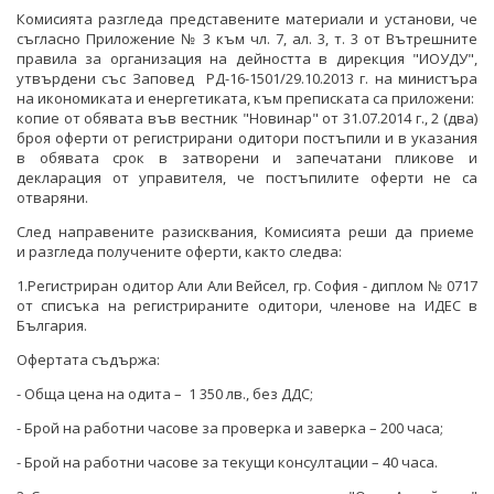
Комисията разгледа представените материали и установи, че
съгласно Приложение № 3 към чл. 7, ал. 3, т. 3 от Вътрешните
правила за организация на дейността в дирекция "ИОУДУ",
утвърдени със Заповед РД-16-1501/29.10.2013 г. на министъра
на икономиката и енергетиката, към преписката са приложени:
копие от обявата във вестник "Новинар" от 31.07.2014 г., 2 (два)
броя оферти от регистрирани одитори постъпили и в указания
в обявата срок в затворени и запечатани пликове и
декларация от управителя, че постъпилите оферти не са
отваряни.
След направените разисквания, Комисията реши да приеме
и разгледа получените оферти, както следва:
1.Регистриран одитор Али Али Вейсел, гр. София - диплом № 0717
от списъка на регистрираните одитори, членове на ИДЕС в
България.
Офертата съдържа:
- Обща цена на одита – 1 350 лв., без ДДС;
- Брой на работни часове за проверка и заверка – 200 часа;
- Брой на работни часове за текущи консултации – 40 часа.