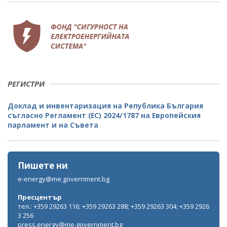
РЕГИСТРИ
Доклад и инвентаризация на Република България
съгласно Регламент (ЕС) 2024/1787 на Европейския
парламент и на Съвета
Пишете ни
e-energy@me.government.bg
Пресцентър
тел.: +359 29263 116; +359 29263 288; +359 29263 304; +359 2926
3 256
press.energy@me.government.bg