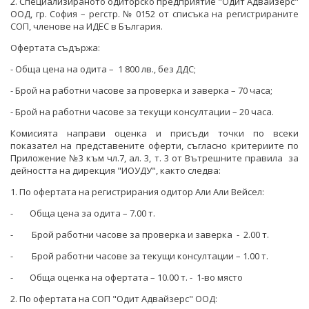
2. Специализираното одиторско предприятие "Одит Адвайзерс"
ООД, гр. София – регстр. № 0152 от списъка на регистрираните
СОП, членове на ИДЕС в България.
Офертата съдържа:
- Обща цена на одита – 1 800 лв., без ДДС;
- Брой на работни часове за проверка и заверка – 70 часа;
- Брой на работни часове за текущи консултации – 20 часа.
Комисията направи оценка и присъди точки по всеки
показател на представените оферти, съгласно критериите по
Приложение №3 към чл.7, ал. 3, т. 3 от Вътрешните правила за
дейността на дирекция "ИОУДУ", както следва:
1. По офертата на регистрирания одитор Али Али Вейсел:
- Обща цена за одита – 7.00 т.
- Брой работни часове за проверка и заверка - 2.00 т.
- Брой работни часове за текущи консултации – 1.00 т.
- Обща оценка на офертата – 10.00 т. - 1-во място
2. По офертата на СОП "Одит Адвайзерс" ООД: