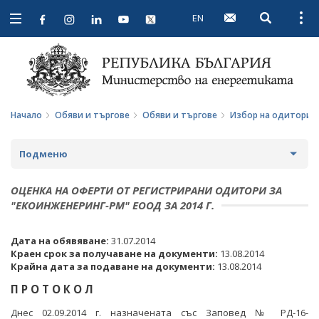
EN
Open searc
Open
Open
navigation
Начало
Обяви и търгове
Обяви и търгове
Избор на одитори
Подменю
ПРОФИЛ НА КУПУВАЧА
ОЦЕНКА НА ОФЕРТИ ОТ РЕГИСТРИРАНИ ОДИТОРИ ЗА
"ЕКОИНЖЕНЕРИНГ-РМ" ЕООД ЗА 2014 Г.
ВЪТРЕШНИ ПРАВИЛА И ДОКУМЕНТИ
ПРОФИЛ НА КУПУВАЧА ДО 15.04.2016 Г.
Дата на обявяване:
31.07.2014
ПРОЦЕДУРИ
ВЪТРЕШНИ ПРАВИЛА И ДОКУМЕНТИ
ОБЯВИ И ТЪРГОВЕ
Краен срок за получаване на документи:
13.08.2014
Крайна дата за подаване на документи:
13.08.2014
СЪБИРАНЕ НА ОФЕРТИ С ОБЯВИ
ПРОЦЕДУРИ
ОБЩЕСТВЕНИ ПОРЪЧКИ ДО 2014 Г.
П Р О Т О К О Л
ПАЗАРНИ КОНСУЛТАЦИИ
ПУБЛИЧНИ ПОКАНИ
РАЗПРОДАЖБА НА АКТИВИ
Днес 02.09.2014 г. назначената със Заповед № РД-16-