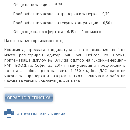
- Обща цена за одита – 5.25 т.
- Брой работни часове за проверка и заверка - 0,70 т.
- Брой работни часове за текущи консултации – 0,50 т.
- Обща оценка на офертата – 6.45 т. – 2-ро място
На основание гореизложеното,
Комисията, предлага кандидатурата на класирания на 1-во
място регистриран одитор Али Али Вейсел, гр. София,
притежаваща диплом № 0717 за одитор на "Екоинженеринг -
РМ" ЕООД, гр. София за 2014 г. при условията предложени в
офертата - обща цена за одита 1 350 лв., без ДДС, работни
часове за проверка и заверка на ГФО - 200 часа и работни
часове за текущи консултации – 40 часа.
ОБРАТНО В СПИСЪКА
отпечатай тази страница