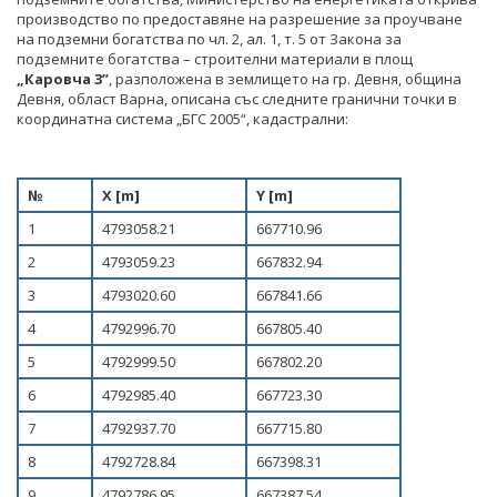
СТАНОВИЩА НА АОП
ПОКАНИ
БЮЛЕТИН ПРОДАЖБИ НА СИНДИЦИТЕ
производство по предоставяне на разрешение за проучване
на подземни богатства по чл. 2, ал. 1, т. 5 от Закона за
ОБЯВЛЕНИЯ ЗА ПРЕДВАРИТЕЛНА ИНФОРМАЦИЯ
ОБЯВЛЕНИЯ ЗА ПРЕДВАРИТЕЛНА ИНФОРМАЦИЯ
подземните богатства – строителни материали в площ
ОБЯВИ
„Каровча 3”
, разположена в землището на гр. Девня, община
ПРЕДВАРИТЕЛЕН КОНТРОЛ
Девня, област Варна, описана със следните гранични точки в
ТЪРГОВЕ
координатна система „БГС 2005“, кадастрални:
СТАНОВИЩА НА АОП ПО ЗАПИТВАНИЯ
ИЗБОР НА ОДИТОРИ
№
Х [m]
Y [m]
ПОКАНИ НА ТЪРГОВСКИ ДРУЖЕСТВА ЗА
ПРЕДОСТАВЯНЕ НА ФИНАНСОВИ УСЛУГИ
1
4793058.21
667710.96
2
4793059.23
667832.94
ДРУГИ
3
4793020.60
667841.66
ТЪРГОВЕ
4
4792996.70
667805.40
5
4792999.50
667802.20
6
4792985.40
667723.30
7
4792937.70
667715.80
8
4792728.84
667398.31
9
4792786.95
667387.54