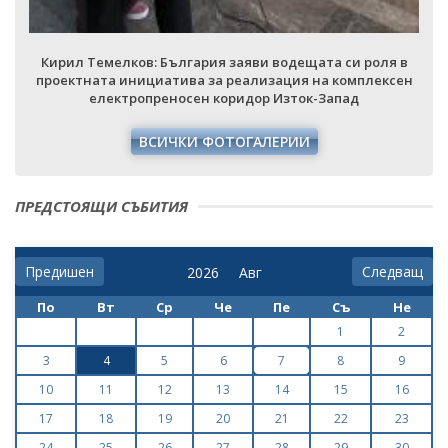
Кирил Темелков: България заяви водещата си роля в
проектната инициатива за реализация на комплексен
електропреносен коридор Изток-Запад
ВСИЧКИ ФОТОГАЛЕРИИ
ПРЕДСТОЯЩИ СЪБИТИЯ
Предишен
Следващ
По
Вт
Ср
Че
Пе
Съ
Не
1
2
3
4
5
6
7
8
9
10
11
12
13
14
15
16
17
18
19
20
21
22
23
24
25
26
27
28
29
30