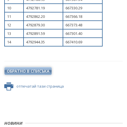
10
4792781.19
667330.29
11
4792862.20
667366.18
12
4792879.30
667373.48
13
4792891.59
667301.40
14
4792944.35
667410.69
ОБРАТНО В СПИСЪКА
отпечатай тази страница
НОВИНИ