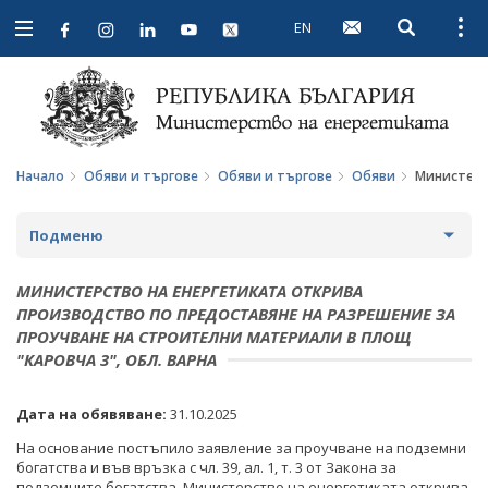
EN
Open searc
Open
Open
navigation
Начало
Обяви и търгове
Обяви и търгове
Обяви
Министерст
Подменю
ПРОФИЛ НА КУПУВАЧА
МИНИСТЕРСТВО НА ЕНЕРГЕТИКАТА ОТКРИВА
ПРОИЗВОДСТВО ПО ПРЕДОСТАВЯНЕ НА РАЗРЕШЕНИЕ ЗА
ВЪТРЕШНИ ПРАВИЛА И ДОКУМЕНТИ
ПРОФИЛ НА КУПУВАЧА ДО 15.04.2016 Г.
ПРОУЧВАНЕ НА СТРОИТЕЛНИ МАТЕРИАЛИ В ПЛОЩ
"КАРОВЧА 3", ОБЛ. ВАРНА
ПРОЦЕДУРИ
ВЪТРЕШНИ ПРАВИЛА И ДОКУМЕНТИ
ОБЯВИ И ТЪРГОВЕ
СЪБИРАНЕ НА ОФЕРТИ С ОБЯВИ
ПРОЦЕДУРИ
Дата на обявяване:
31.10.2025
ОБЩЕСТВЕНИ ПОРЪЧКИ ДО 2014 Г.
На основание постъпило заявление за проучване на подземни
ПАЗАРНИ КОНСУЛТАЦИИ
ПУБЛИЧНИ ПОКАНИ
РАЗПРОДАЖБА НА АКТИВИ
богатства и във връзка с чл. 39, ал. 1, т. 3 от Закона за
подземните богатства, Министерство на енергетиката открива