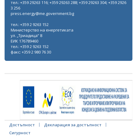
тел.: +359 29263 116; +359 29263 288; +359 29263 304; +359 2926
3 256
press.energy@me.government.bg
тел.: +359 2 9263 152
Министерство на енергетиката
ул. „Триадица“ 8
ЕИК 176789460
тел.: +359 2 9263 152
факс: +359 2 980 76 30
Достъпност
Декларация за достъпност
Сигурност