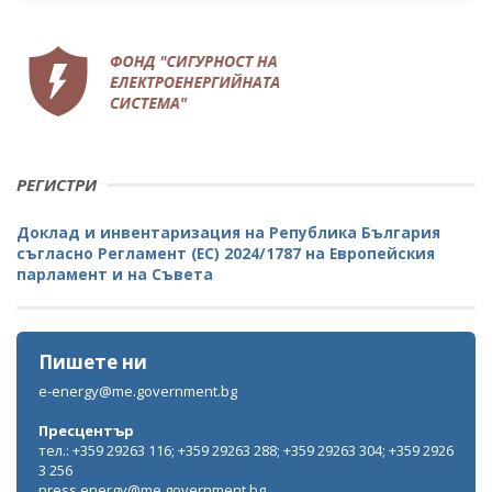
РЕГИСТРИ
Доклад и инвентаризация на Република България
съгласно Регламент (ЕС) 2024/1787 на Европейския
парламент и на Съвета
Пишете ни
e-energy@me.government.bg
Пресцентър
тел.: +359 29263 116; +359 29263 288; +359 29263 304; +359 2926
3 256
press.energy@me.government.bg