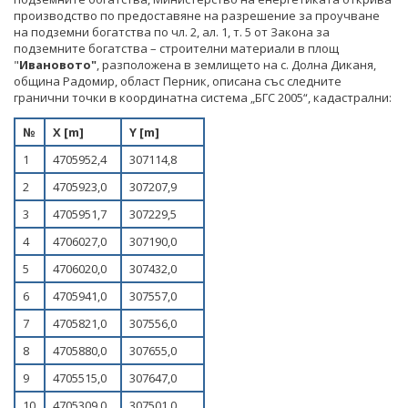
СТАНОВИЩА НА АОП
ПОКАНИ
БЮЛЕТИН ПРОДАЖБИ НА СИНДИЦИТЕ
производство по предоставяне на разрешение за проучване
на подземни богатства по чл. 2, ал. 1, т. 5 от Закона за
ОБЯВЛЕНИЯ ЗА ПРЕДВАРИТЕЛНА ИНФОРМАЦИЯ
ОБЯВЛЕНИЯ ЗА ПРЕДВАРИТЕЛНА ИНФОРМАЦИЯ
подземните богатства – строителни материали в площ
ОБЯВИ
"
Ивановото"
, разположена в землището на с. Долна Диканя,
ПРЕДВАРИТЕЛЕН КОНТРОЛ
община Радомир, област Перник, описана със следните
ТЪРГОВЕ
гранични точки в координатна система „БГС 2005“, кадастрални:
СТАНОВИЩА НА АОП ПО ЗАПИТВАНИЯ
ИЗБОР НА ОДИТОРИ
№
Х [m]
Y [m]
1
4705952,4
307114,8
ПОКАНИ НА ТЪРГОВСКИ ДРУЖЕСТВА ЗА
ПРЕДОСТАВЯНЕ НА ФИНАНСОВИ УСЛУГИ
2
4705923,0
307207,9
3
4705951,7
307229,5
ДРУГИ
4
4706027,0
307190,0
ТЪРГОВЕ
5
4706020,0
307432,0
6
4705941,0
307557,0
7
4705821,0
307556,0
8
4705880,0
307655,0
9
4705515,0
307647,0
10
4705309,0
307501,0