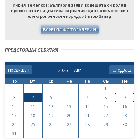
Кирил Темелков: България заяви водещата си роля в
проектната инициатива за реализация на комплексен
електропреносен коридор Изток-Запад
ВСИЧКИ ФОТОГАЛЕРИИ
ПРЕДСТОЯЩИ СЪБИТИЯ
Предишен
Следващ
По
Вт
Ср
Че
Пе
Съ
Не
1
2
3
4
5
6
7
8
9
10
11
12
13
14
15
16
17
18
19
20
21
22
23
24
25
26
27
28
29
30
31