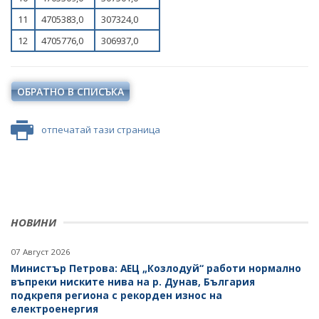
11
4705383,0
307324,0
12
4705776,0
306937,0
ОБРАТНО В СПИСЪКА
отпечатай тази страница
НОВИНИ
07 Август 2026
Министър Петрова: АЕЦ „Козлодуй“ работи нормално
въпреки ниските нива на р. Дунав, България
подкрепя региона с рекорден износ на
електроенергия