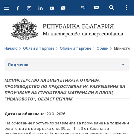
EN
Open searc
Open
Open
navigation
Начало
Обяви и търгове
Обяви и търгове
Обяви
Министерс
Подменю
ПРОФИЛ НА КУПУВАЧА
МИНИСТЕРСТВО НА ЕНЕРГЕТИКАТА ОТКРИВА
ПРОИЗВОДСТВО ПО ПРЕДОСТАВЯНЕ НА РАЗРЕШЕНИЕ ЗА
ВЪТРЕШНИ ПРАВИЛА И ДОКУМЕНТИ
ПРОФИЛ НА КУПУВАЧА ДО 15.04.2016 Г.
ПРОУЧВАНЕ НА СТРОИТЕЛНИ МАТЕРИАЛИ В ПЛОЩ
"ИВАНОВОТО", ОБЛАСТ ПЕРНИК
ПРОЦЕДУРИ
ВЪТРЕШНИ ПРАВИЛА И ДОКУМЕНТИ
ОБЯВИ И ТЪРГОВЕ
СЪБИРАНЕ НА ОФЕРТИ С ОБЯВИ
ПРОЦЕДУРИ
Дата на обявяване:
20.01.2026
ОБЩЕСТВЕНИ ПОРЪЧКИ ДО 2014 Г.
На основание постъпило заявление за проучване на подземни
ПАЗАРНИ КОНСУЛТАЦИИ
ПУБЛИЧНИ ПОКАНИ
РАЗПРОДАЖБА НА АКТИВИ
богатства и във връзка с чл. 39, ал. 1, т. 3 от Закона за
подземните богатства, Министерство на енергетиката открива