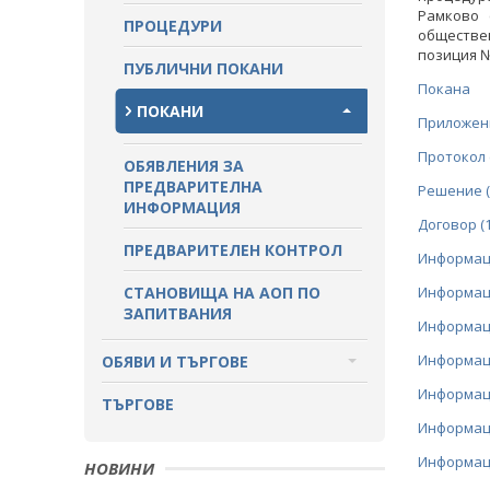
Рамково 
ПРОЦЕДУРИ
обществе
ПАЗАРНИ КОНСУЛТАЦИИ
позиция №
ПУБЛИЧНИ ПОКАНИ
СТАНОВИЩА НА АОП
Покана
ПОКАНИ
Приложен
ОБЯВЛЕНИЯ ЗА ПРЕДВАРИТЕЛНА
ИНФОРМАЦИЯ
Протокол (
ОБЯВЛЕНИЯ ЗА
ПРЕДВАРИТЕЛНА
Решение (2
ИНФОРМАЦИЯ
Договор (19
ПРЕДВАРИТЕЛЕН КОНТРОЛ
Информаци
СТАНОВИЩА НА АОП ПО
Информаци
ЗАПИТВАНИЯ
Информаци
Информаци
ОБЯВИ И ТЪРГОВЕ
Информаци
ОБЩЕСТВЕНИ ПОРЪЧКИ ДО 2014
ТЪРГОВЕ
Г.
Информаци
Информаци
РАЗПРОДАЖБА НА АКТИВИ
НОВИНИ