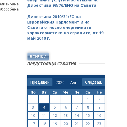
ализирана
Директива 93/76/ЕИО на Съвета
обособена
Директива 2010/31/ЕО на
Европейския Парламент и на
Съвета относно енергийните
характеристики на сградите, от 19
май 2010 г.
ВСИЧКИ
ПРЕДСТОЯЩИ СЪБИТИЯ
Предишен
Следващ
По
Вт
Ср
Че
Пе
Съ
Не
1
2
3
4
5
6
7
8
9
10
11
12
13
14
15
16
17
18
19
20
21
22
23