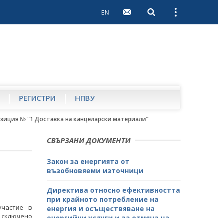
EN
Open search
Open external 
РЕГИСТРИ
НПВУ
зиция № "1 Доставка на канцеларски материали"
СВЪРЗАНИ ДОКУМЕНТИ
Закон за енергията от
възобновяеми източници
Директива относно ефективността
при крайното потребление на
участие в
енергия и осъществяване на
а сключено
енергийни услуги и за отмяна на