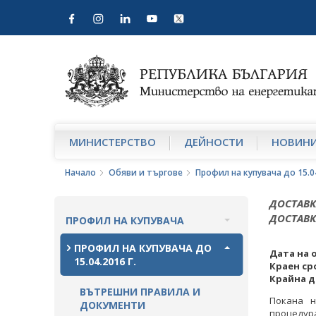
МИНИСТЕРСТВО
ДЕЙНОСТИ
НОВИН
Начало
Обяви и търгове
Профил на купувача до 15.04
ДОСТАВК
ДОСТАВК
ПРОФИЛ НА КУПУВАЧА
ВЪТРЕШНИ ПРАВИЛА И
ПРОФИЛ НА КУПУВАЧА ДО
Дата на 
ДОКУМЕНТИ
15.04.2016 Г.
Краен ср
Крайна д
ПРОЦЕДУРИ
ВЪТРЕШНИ ПРАВИЛА И
Покана н
ДОКУМЕНТИ
процедура
СЪБИРАНЕ НА ОФЕРТИ С ОБЯВИ