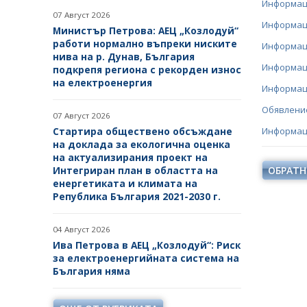
Информаци
БЮЛЕТИН ПРОДАЖБИ НА
07 Август 2026
СИНДИЦИТЕ
Информаци
Министър Петрова: АЕЦ „Козлодуй“
работи нормално въпреки ниските
Информаци
ОБЯВИ
нива на р. Дунав, България
Информаци
подкрепя региона с рекорден износ
ТЪРГОВЕ
на електроенергия
Информаци
ИЗБОР НА ОДИТОРИ
Обявление
07 Август 2026
Стартира обществено обсъждане
ПОКАНИ НА ТЪРГОВСКИ
Информаци
на доклада за екологична оценка
ДРУЖЕСТВА ЗА ПРЕДОСТАВЯНЕ
на актуализирания проект на
НА ФИНАНСОВИ УСЛУГИ
Интегриран план в областта на
ОБРАТН
енергетиката и климата на
ДРУГИ
Република България 2021-2030 г.
04 Август 2026
Ива Петрова в АЕЦ „Козлодуй“: Риск
за електроенергийната система на
България няма